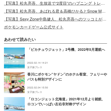
【写真】松丸亮吾、生放送で“2度目”のハプニング トレンド入りの反響＆理由にも注目集まる
【写真】松丸亮吾、あばれる君＆高橋ひかるとSnow Manライブ参戦 “ギャップ”感じたメンバー明かす
【写真】Sexy Zone中島健人、松丸亮吾へのツッコミが話題 本人も反応「全然意識してなかった」
ポケモンカードゲーム公式サイト
あわせて読みたい
「ピカチュウジェット」2号機、2022年5月運航へ
2022.02.14 14:21
女子旅プレス
香川にポケモン“ヤドン”のホテル客室、フェリーや
バスも特別デザインに
2022.02.04 15:50
女子旅プレス
「ロコンジェット北海道」2021年12月より就航、
ロコンでいっぱい左右非対称デザイン