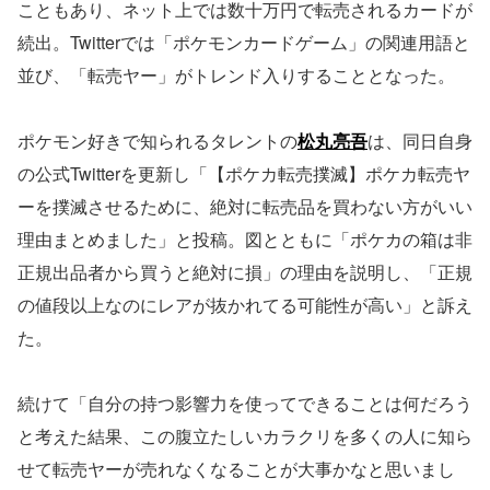
こともあり、ネット上では数十万円で転売されるカードが
続出。Twitterでは「ポケモンカードゲーム」の関連用語と
並び、「転売ヤー」がトレンド入りすることとなった。
ポケモン好きで知られるタレントの
松丸亮吾
は、同日自身
の公式Twitterを更新し「【ポケカ転売撲滅】ポケカ転売ヤ
ーを撲滅させるために、絶対に転売品を買わない方がいい
理由まとめました」と投稿。図とともに「ポケカの箱は非
正規出品者から買うと絶対に損」の理由を説明し、「正規
の値段以上なのにレアが抜かれてる可能性が高い」と訴え
た。
続けて「自分の持つ影響力を使ってできることは何だろう
と考えた結果、この腹立たしいカラクリを多くの人に知ら
せて転売ヤーが売れなくなることが大事かなと思いまし