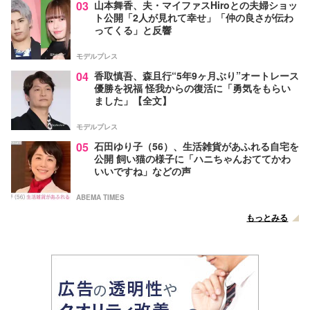
03
山本舞香、夫・マイファスHiroとの夫婦ショッ
ト公開「2人が見れて幸せ」「仲の良さが伝わ
ってくる」と反響
モデルプレス
04
香取慎吾、森且行“5年9ヶ月ぶり”オートレース
優勝を祝福 怪我からの復活に「勇気をもらい
ました」【全文】
モデルプレス
05
石田ゆり子（56）、生活雑貨があふれる自宅を
公開 飼い猫の様子に「ハニちゃんおててかわ
いいですね」などの声
ABEMA TIMES
もっとみる