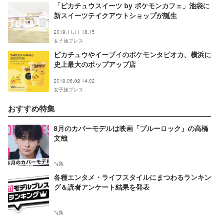
「ピカチュウスイーツ by ポケモンカフェ」池袋に
新スイーツテイクアウトショップが誕生
2019.11.11 18:15
女子旅プレス
ピカチュウやイーブイのポケモンタピオカ、横浜に
史上最大のポップアップ店
2019.08.02 14:02
女子旅プレス
おすすめ特集
8月のカバーモデルは映画「ブルーロック」の高橋
文哉
特集
各種エンタメ・ライフスタイルにまつわるランキン
グ＆読者アンケート結果を発表
特集