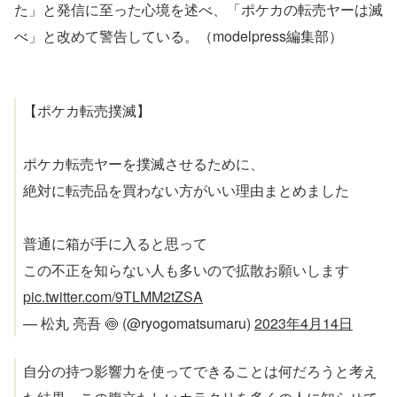
た」と発信に至った心境を述べ、「ポケカの転売ヤーは滅
べ」と改めて警告している。（modelpress編集部）
【ポケカ転売撲滅】
ポケカ転売ヤーを撲滅させるために、
絶対に転売品を買わない方がいい理由まとめました
普通に箱が手に入ると思って
この不正を知らない人も多いので拡散お願いします
pic.twitter.com/9TLMM2tZSA
— 松丸 亮吾 🍥 (@ryogomatsumaru)
2023年4月14日
自分の持つ影響力を使ってできることは何だろうと考え