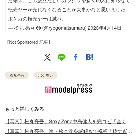
た結果、この腹立たしいカラクリを多くの人に知らせて
転売ヤーが売れなくなることが大事かなと思いました。
ポケカの転売ヤーは滅べ。
— 松丸 亮吾 🍥 (@ryogomatsumaru)
2023年4月14日
【Not Sponsored 記事】
松丸亮吾
ポケモン
もっと詳しくみる
【写真】松丸亮吾、Sexy Zone中島健人を完コピ「全く勝てませんでしたお強すぎる…」
【写真】松丸亮吾、嵐・松本潤を謎解きで祝福「粋すぎる」「素敵」と反響