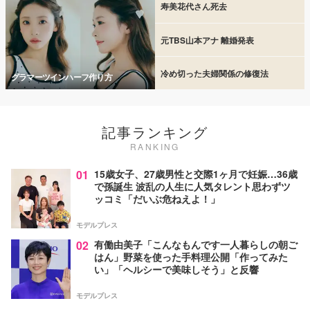
寿美花代さん死去
元TBS山本アナ 離婚発表
冷め切った夫婦関係の修復法
グラマーツインハーフ作り方
記事ランキング
RANKING
01
15歳女子、27歳男性と交際1ヶ月で妊娠…36歳
で孫誕生 波乱の人生に人気タレント思わずツ
ッコミ「だいぶ危ねえよ！」
モデルプレス
02
有働由美子「こんなもんです一人暮らしの朝ご
はん」野菜を使った手料理公開「作ってみた
い」「ヘルシーで美味しそう」と反響
モデルプレス