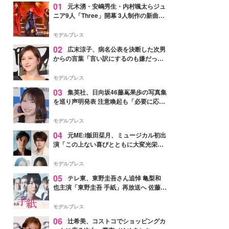
01
元木湧・安嶋秀生・内村颯太らジュ
ニア9人「Three」開幕 3人制作の新曲＆
手描きセットに込めた想い「もっと前に
進んで夢を掴みたい」【ゲネプロレポ】
モデルプレス
02
広末涼子、病名公表を決断した次男
からの言葉「言い訳にするのも嫌だっ
た」「言うべきか迷った」
モデルプレス
03
集英社、日向坂46藤嶌果歩の写真集
を巡り声明発表 注意喚起も「必要に応じ
て法的措置を含む対応を検討」
モデルプレス
04
元ME:I飯田栞月、ミュージカル初出
演「この上ない喜びとともに大変光栄」
4年ぶり上演「ファントム」城田優らキ
ャスト発表
モデルプレス
05
テレ東、東野圭吾さん追悼 亀梨和
也主演「東野圭吾 手紙」再放送へ 佐藤隆
太・本田翼・中村倫也ら出演
モデルプレス
06
辻希美、コストコでショッピングカ