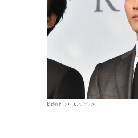
松坂桃李 （C）モデルプレス
/
Unmute