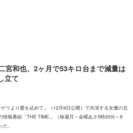
二宮和也、2ヶ月で53キロ台まで減量は
し立て
ーゲリより愛を込めて」（12月9日公開）で共演する女優の北
情報番組「THE TIME,」（毎週月～金曜あさ5時20分～8
った。