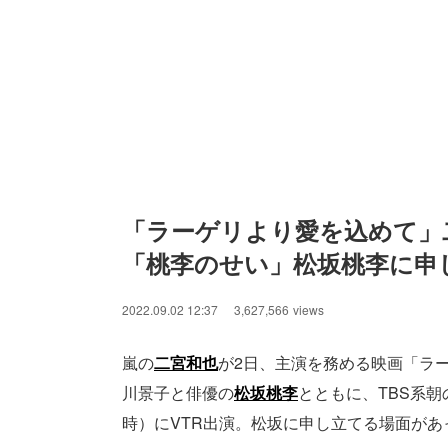
「ラーゲリより愛を込めて」
「桃李のせい」松坂桃李に申
2022.09.02 12:37
3,627,566
views
嵐の
二宮和也
が2日、主演を務める映画「ラ
川景子と俳優の
松坂桃李
とともに、TBS系朝の
時）にVTR出演。松坂に申し立てる場面があ