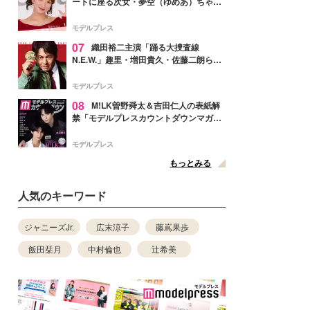
ートに座る次女・夢空（ゆめあ）ちゃん
の姿公開「乗りこなしてる感じが可愛す
ぎ」「成長を感じる」の声
モデルプレス
07
織田裕二主演「踊る大捜査線
N.E.W.」趣里・増田貴久・佐藤二朗ら新
メンバー紹介映像解禁 各キャラクター象
徴する“謎のキーワード”も
モデルプレス
08
M!LK曽野舜太＆吉田仁人の表紙解
禁「モデルプレスカウントダウンマガジ
ン」巻頭に登場
モデルプレス
もっとみる
人気のキーワード
ジャニーズJr.
広末涼子
藤嶌果歩
飯田栞月
中村倫也
辻希美