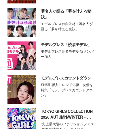
著名人が語る「夢を叶える秘
訣」
モデルプレス独自取材！著名人が
語る「夢を叶える秘訣」
モデルプレス「読者モデル」
モデルプレス読者モデル 新メンバ
ー加入！
モデルプレスカウントダウン
SNS影響力トレンド俳優・女優を
特集「モデルプレスカウントダウ
ン」
TOKYO GIRLS COLLECTION
2026 AUTUMN/WINTER × モ
デルプレス
"史上最大級のファッションフェス
タ"TGC情報をたっぷり紹介