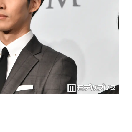
Loaded
:
87.03%