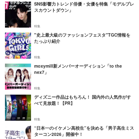
SNS影響力トレンド俳優・女優を特集「モデルプレ
スカウントダウン」
特集
"史上最大級のファッションフェスタ"TGC情報を
たっぷり紹介
特集
moxymill新メンバーオーディション「to the
nex7」
特集
ディズニー作品はもちろん！ 国内外の人気作がす
べて見放題！【PR】
特集
“日本一のイケメン高校生”を決める「男子高生ミス
ターコン2026」開催中！