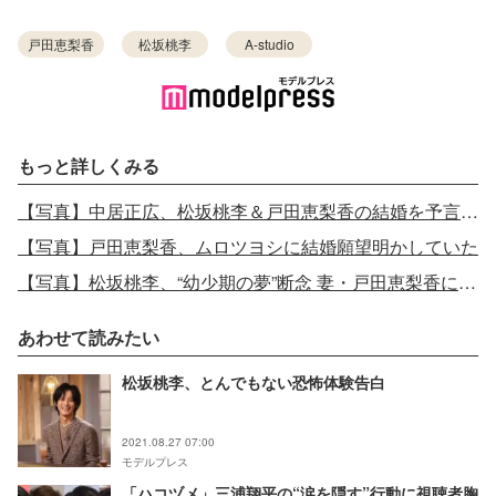
戸田恵梨香
松坂桃李
A-studio
もっと詳しくみる
【写真】中居正広、松坂桃李＆戸田恵梨香の結婚を予言していたと話題に
【写真】戸田恵梨香、ムロツヨシに結婚願望明かしていた
【写真】松坂桃李、“幼少期の夢”断念 妻・戸田恵梨香に「めちゃめちゃ怒られますから」
あわせて読みたい
松坂桃李、とんでもない恐怖体験告白
2021.08.27 07:00
モデルプレス
「ハコヅメ」三浦翔平の“涙を隠す”行動に視聴者胸