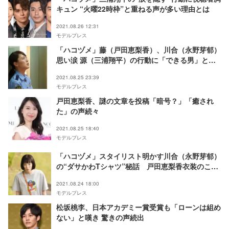
キュン “火曜22時枠”と重ねる声が多い理由とは
2021.08.26 12:31
モデルプレス
「ハコヅメ」藤（戸田恵梨香）、川合（永野芽郁）
思い涙 源（三浦翔平）の行動に「できる男」と称
賛の声続々
2021.08.25 23:39
モデルプレス
戸田恵梨香、謎の文章を投稿「暗号？」「癒され
た」の声続々
2021.08.25 18:40
モデルプレス
「ハコヅメ」スタイリスト明かす川合（永野芽郁）
の“ダサかわTシャツ”秘話 戸田恵梨香衣装のこだ
わりも＜インタビュー＞
2021.08.24 18:00
モデルプレス
松坂桃李、日本アカデミー賞受賞も「ローンは組め
ない」と嘆き 驚きの声続出