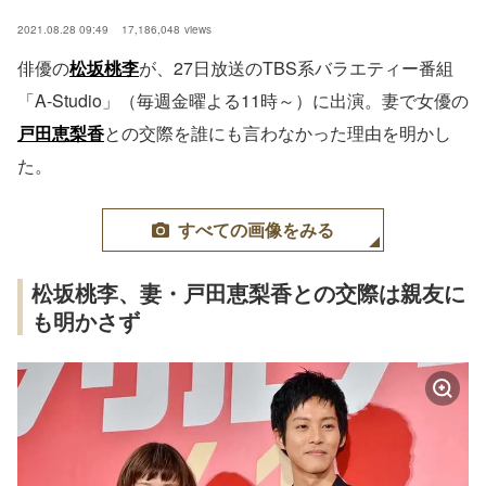
2021.08.28 09:49
17,186,048
views
俳優の
松坂桃李
が、27日放送のTBS系バラエティー番組
「A-Studio」（毎週金曜よる11時～）に出演。妻で女優の
戸田恵梨香
との交際を誰にも言わなかった理由を明かし
た。
すべての画像をみる
松坂桃李、妻・戸田恵梨香との交際は親友に
も明かさず