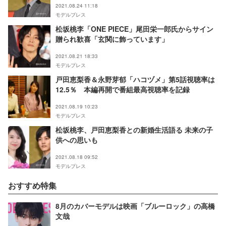
2021.08.24 11:18
モデルプレス
松坂桃李「ONE PIECE」尾田栄一郎氏からサイン
贈られ歓喜「玄関に飾っています」
2021.08.21 18:33
モデルプレス
戸田恵梨香＆永野芽郁「ハコヅメ」第5話視聴率は
12.5％ 本編再開で番組最高視聴率を記録
2021.08.19 10:23
モデルプレス
松坂桃李、戸田恵梨香との新婚生活語る 未来の子
供への思いも
2021.08.18 09:52
モデルプレス
おすすめ特集
8月のカバーモデルは映画「ブルーロック」の高橋
文哉