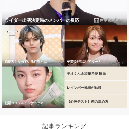
ライダー出演決定時のメンバーの反応
原動力となっている存在とは
卒業後7年ぶりアリーナ
テオくん＆加藤乃愛 破局
レインボー池田が結婚
【心理テスト】恋の深め方
朝活コスメ＆インナーケア
記事ランキング