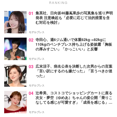
RANKING
01
集英社、日向坂46藤嶌果歩の写真集を巡り声明
発表 注意喚起も「必要に応じて法的措置を含
む対応を検討」
モデルプレス
02
寺田心、週6ジム通いで体重62kg→82kgに
110kgのベンチプレス持ち上げる姿披露「胸板
の厚みすごい」「かっこいい」と反響
モデルプレス
03
広末涼子、病名公表を決断した次男からの言葉
「言い訳にするのも嫌だった」「言うべきか迷
った」
モデルプレス
04
辻希美、コストコでショッピングカートに座る
次女・夢空（ゆめあ）ちゃんの姿公開「乗りこ
なしてる感じが可愛すぎ」「成長を感じる」の
声
モデルプレス