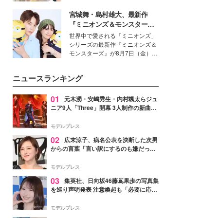
を集めています。メイクやファッ
宮城舞・島村雄大、最新作
ションの完成度を高めるベースと
して、“髪そのものの美しさ”に改
『ミニオンズ＆モンスター
めて注目する人が増えている様
ズ』の魅力熱弁 ハチャメチャ
世界中で愛される「ミニオンズ」
子。今回は、そんな憧れの艶やか
だけじゃない“友情と絆”に感
シリーズの最新作『ミニオンズ＆
な髪を日常で叶える、美容好きの
動
モンスターズ』が8月7日（金）に
女性たちのヘアケア事情を紹介し
公開。モデルプレスでは、“大のミ
ます。
ニオン好き”という共通点を持つモ
ニュースランキング
デルの宮城舞と島村雄大の特別対
談をお届け！それぞれの視点か
ら、今作ならではの魅力や予想外
01
元木湧・安嶋秀生・内村颯太らジュ
の感動をもたらす奥深いストーリ
ニア9人「Three」開幕 3人制作の新曲＆
ーについて熱く語り合ってもらっ
手描きセットに込めた想い「もっと前に
た。
進んで夢を掴みたい」【ゲネプロレポ】
モデルプレス
02
広末涼子、病名公表を決断した次男
からの言葉「言い訳にするのも嫌だっ
た」「言うべきか迷った」
モデルプレス
03
集英社、日向坂46藤嶌果歩の写真集
を巡り声明発表 注意喚起も「必要に応じ
て法的措置を含む対応を検討」
モデルプレス