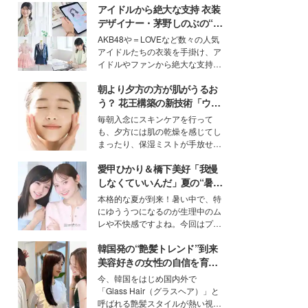
アイドルから絶大な支持 衣装
デザイナー・茅野しのぶの“可
愛い”を作る美学＜「シチズン
AKB48や＝LOVEなど数々の人気
クロスシー」インタビュー＞
アイドルたちの衣装を手掛け、ア
イドルやファンから絶大な支持を
得る、株式会社オサレカンパニー
朝より夕方の方が肌がうるお
取締役兼クリエイティブディレク
ター・茅野しのぶ。一人ひとりの
う？ 花王構築の新技術「ウォ
個性に寄り添い、魅力を引き出す
ーターキャプチャリングスキ
毎朝入念にスキンケアを行って
衣装作りは、多くの女性たちに勇
ン（捕水肌）」がスキンケア
も、夕方には肌の乾燥を感じてし
気と自信を与え続けている。
の常識を変える予感
まったり、保湿ミストが手放せな
いという読者も多いのでは？そん
愛甲ひかり＆橋下美好「我慢
な美容の常識を大きく変える可能
性を秘めた、革新的な「Water
しなくていいんだ」夏の“暑さ
Capturing Skin（ウォーターキャ
対策”の新しい選択肢とは？
本格的な夏が到来！暑い中で、特
プチャリングスキン：捕水肌）」
にゆううつになるのが生理中のム
技術を、花王が構築した。
レや不快感ですよね。今回はプラ
イベートでも仲良しで旅行好きな
韓国発の“艶髪トレンド”到来
モデル・愛甲ひかりさんと橋下美
好さんを迎えて本音で女子会トー
美容好きの女性の自信を育む
ク。猛暑のお出かけを快適に過ご
「ヘアケア事情」って？
今、韓国をはじめ国内外で
すヒントや、2人が感動した夏の
「Glass Hair（グラスヘア）」と
生理の新常識にも迫りました。
呼ばれる艶髪スタイルが熱い視線