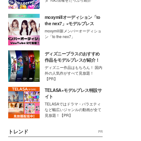
moxymillオーディション「to
the nex7」×モデルプレス
moxymill新メンバーオーディショ
ン「to the nex7」
ディズニープラスのおすすめ
作品をモデルプレスが紹介！
ディズニー作品はもちろん！ 国内
外の人気作がすべて見放題！
【PR】
TELASA×モデルプレス特設サ
イト
TELASAではドラマ・バラエティ
など幅広いジャンルの動画が全て
見放題！【PR】
トレンド
PR