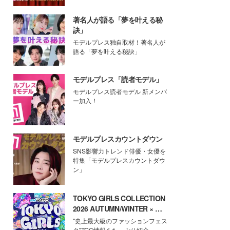
著名人が語る「夢を叶える秘
訣」
モデルプレス独自取材！著名人が
語る「夢を叶える秘訣」
モデルプレス「読者モデル」
モデルプレス読者モデル 新メンバ
ー加入！
モデルプレスカウントダウン
SNS影響力トレンド俳優・女優を
特集「モデルプレスカウントダウ
ン」
TOKYO GIRLS COLLECTION
2026 AUTUMN/WINTER × モ
デルプレス
"史上最大級のファッションフェス
タ"TGC情報をたっぷり紹介