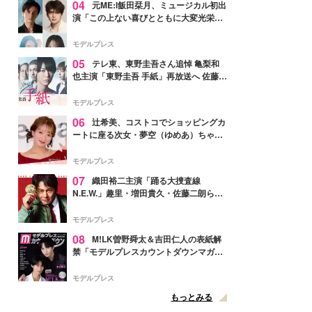
04
元ME:I飯田栞月、ミュージカル初出
演「この上ない喜びとともに大変光栄」
4年ぶり上演「ファントム」城田優らキ
ャスト発表
モデルプレス
05
テレ東、東野圭吾さん追悼 亀梨和
也主演「東野圭吾 手紙」再放送へ 佐藤隆
太・本田翼・中村倫也ら出演
モデルプレス
06
辻希美、コストコでショッピングカ
ートに座る次女・夢空（ゆめあ）ちゃん
の姿公開「乗りこなしてる感じが可愛す
ぎ」「成長を感じる」の声
モデルプレス
07
織田裕二主演「踊る大捜査線
N.E.W.」趣里・増田貴久・佐藤二朗ら新
メンバー紹介映像解禁 各キャラクター象
徴する“謎のキーワード”も
モデルプレス
08
M!LK曽野舜太＆吉田仁人の表紙解
禁「モデルプレスカウントダウンマガジ
ン」巻頭に登場
モデルプレス
もっとみる