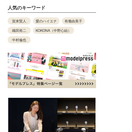
人気のキーワード
賀来賢人
愛のハイエナ
有働由美子
織田裕二
KOKONA（中野心結）
中村倫也