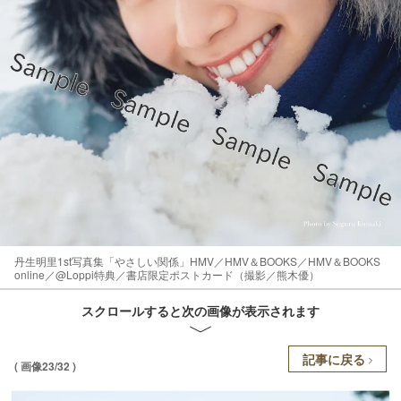
丹生明里1st写真集「やさしい関係」HMV／HMV＆BOOKS／HMV＆BOOKS
online／@Loppi特典／書店限定ポストカード（撮影／熊木優）
スクロールすると次の画像が表示されます
記事に戻る
( 画像23/32 )