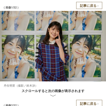
記事に戻る
( 画像1/32 )
丹生明里（撮影／鈴木渉）
スクロールすると次の画像が表示されます
記事に戻る
( 画像2/32 )