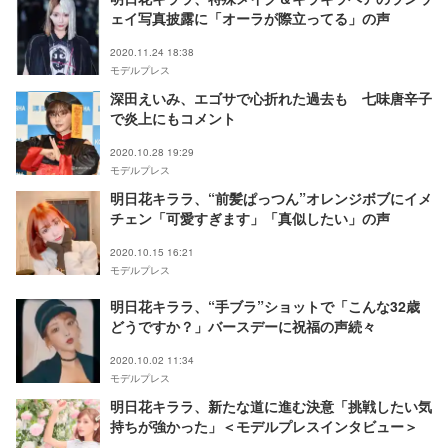
ェイ写真披露に「オーラが際立ってる」の声
2020.11.24 18:38
モデルプレス
深田えいみ、エゴサで心折れた過去も 七味唐辛子
で炎上にもコメント
2020.10.28 19:29
モデルプレス
明日花キララ、“前髪ぱっつん”オレンジボブにイメ
チェン「可愛すぎます」「真似したい」の声
2020.10.15 16:21
モデルプレス
明日花キララ、“手ブラ”ショットで「こんな32歳
どうですか？」バースデーに祝福の声続々
2020.10.02 11:34
モデルプレス
明日花キララ、新たな道に進む決意「挑戦したい気
持ちが強かった」＜モデルプレスインタビュー＞