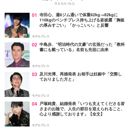
RANKING
01
寺田心、週6ジム通いで体重62kg→82kgに
110kgのベンチプレス持ち上げる姿披露「胸板
の厚みすごい」「かっこいい」と反響
モデルプレス
02
中島歩、“明治時代の文豪”の玄孫だった「教科
書にも載っている」名前も先祖に由来
モデルプレス
03
及川光博、再婚発表 お相手は妊娠中「交際し
ておりました方と」
モデルプレス
04
戸塚純貴、結婚発表「いつも支えてくださる皆
さまのお陰で、人生の節目を迎えられること、
心より感謝しております」【全文】
モデルプレス