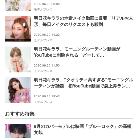
2020.06.30 20:00
モデルプレス
明日花キララの地雷メイク動画に反響「リアルお人
形」毎日メイクのリクエストも殺到
2020.06.20 14:22
モデルプレス
明日花キララ、モーニングルーティン動画が
YouTubeに削除される「どーして…」
2020.06.20 11:50
モデルプレス
明日花キララ、“クオリティ高すぎる”モーニングル
ーティンが話題 初YouTube動画で急上昇ランキ
ング1位に
2020.06.13 19:43
モデルプレス
おすすめ特集
8月のカバーモデルは映画「ブルーロック」の高橋
文哉