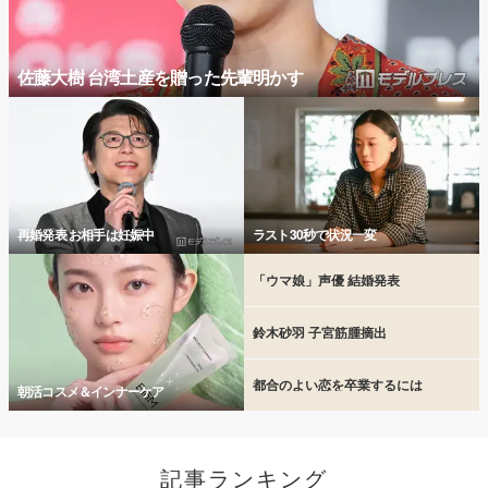
佐藤大樹 台湾土産を贈った先輩明かす
再婚発表 お相手は妊娠中
ラスト30秒で状況一変
「ウマ娘」声優 結婚発表
鈴木砂羽 子宮筋腫摘出
都合のよい恋を卒業するには
朝活コスメ＆インナーケア
記事ランキング