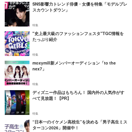
SNS影響力トレンド俳優・女優を特集「モデルプレ
スカウントダウン」
特集
"史上最大級のファッションフェスタ"TGC情報を
たっぷり紹介
特集
moxymill新メンバーオーディション「to the
nex7」
特集
ディズニー作品はもちろん！ 国内外の人気作がす
べて見放題！【PR】
特集
“日本一のイケメン高校生”を決める「男子高生ミス
ターコン2026」開催中！