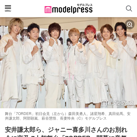
舞台「7ORDER」初日会見（左から）森田美勇人、諸星翔希、真田佑馬、安
井謙太郎、阿部顕嵐、萩谷慧悟、長妻怜央（C）モデルプレス
安井謙太郎ら、ジャニー喜多川さんのお別れ