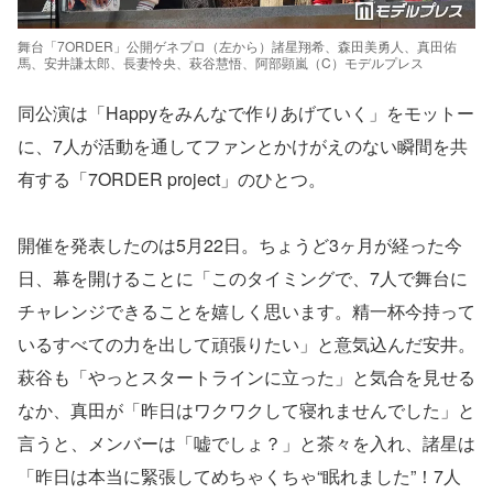
舞台「7ORDER」公開ゲネプロ（左から）諸星翔希、森田美勇人、真田佑
馬、安井謙太郎、長妻怜央、萩谷慧悟、阿部顕嵐（C）モデルプレス
同公演は「Happyをみんなで作りあげていく」をモットー
に、7人が活動を通してファンとかけがえのない瞬間を共
有する「7ORDER project」のひとつ。
開催を発表したのは5月22日。ちょうど3ヶ月が経った今
日、幕を開けることに「このタイミングで、7人で舞台に
チャレンジできることを嬉しく思います。精一杯今持って
いるすべての力を出して頑張りたい」と意気込んだ安井。
萩谷も「やっとスタートラインに立った」と気合を見せる
なか、真田が「昨日はワクワクして寝れませんでした」と
言うと、メンバーは「嘘でしょ？」と茶々を入れ、諸星は
「昨日は本当に緊張してめちゃくちゃ“眠れました”！7人