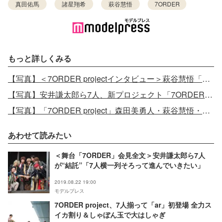
真田佑馬
諸星翔希
萩谷慧悟
7ORDER
もっと詳しくみる
【写真】＜7ORDER projectインタビュー＞萩谷慧悟「早く安心させてあげたかった」ファンへの思い…安井謙太郎が語る“7人が揃った強み”とは
【写真】安井謙太郎ら7人、新プロジェクト「7ORDER project」への意気込みを語る＜インタビュー＞
【写真】「7ORDER project」森田美勇人・萩谷慧悟・長妻怜央「smart」初登場
あわせて読みたい
＜舞台「7ORDER」会見全文＞安井謙太郎ら7人
が“結託”「7人横一列そろって進んでいきたい」
2019.08.22 19:00
モデルプレス
7ORDER project、7人揃って「ar」初登場 全力ス
イカ割り＆しゃぼん玉で大はしゃぎ