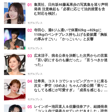
01
集英社、日向坂46藤嶌果歩の写真集を巡り声明
発表 注意喚起も「必要に応じて法的措置を含
む対応を検討」
モデルプレス
02
寺田心、週6ジム通いで体重62kg→82kgに
110kgのベンチプレス持ち上げる姿披露「胸板
の厚みすごい」「かっこいい」と反響
モデルプレス
03
広末涼子、病名公表を決断した次男からの言葉
「言い訳にするのも嫌だった」「言うべきか迷
った」
モデルプレス
04
辻希美、コストコでショッピングカートに座る
次女・夢空（ゆめあ）ちゃんの姿公開「乗りこ
なしてる感じが可愛すぎ」「成長を感じる」の
声
モデルプレス
05
レインボー池田直人＆佐藤佳奈アナ、結婚発表
「コント内で発表させていただきました」読売