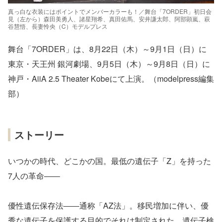
真っ白な衣装にはポイントでメンバーカラーも！／舞台「7ORDER」初日会
見（左から）森田美勇人、諸星翔希、真田佑馬、安井謙太郎、阿部顕嵐、萩
谷慧悟、長妻怜央（C）モデルプレス
舞台「7ORDER」は、8月22日（木）～9月1日（日）に
東京・天王州 銀河劇場、9月5日（木）～9月8日（日）に
神戸・AiiA 2.5 Theater Kobeにて上演。（modelpress編集
部）
ストーリー
いつかの時代、どこかの国。最低の遺伝子「Z」を持った
7人の革命――
優性遺伝保存法――通称「AZ法」。移民増加に伴い、優
秀な遺伝子を保護する目的でそれは制定された。遺伝子検