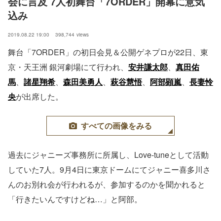
会に言及 7人初舞台「7ORDER」開幕に意気
込み
2019.08.22 19:00
398,744
views
舞台「7ORDER」の初日会見＆公開ゲネプロが22日、東
京・天王洲 銀河劇場にて行われ、
安井謙太郎
、
真田佑
馬
、
諸星翔希
、
森田美勇人
、
萩谷慧悟
、
阿部顕嵐
、
長妻怜
央
が出席した。
すべての画像をみる
過去にジャニーズ事務所に所属し、Love-tuneとして活動
していた7人。9月4日に東京ドームにてジャニー喜多川さ
んのお別れ会が行われるが、参加するのかを聞かれると
「行きたいんですけどね…」と阿部。