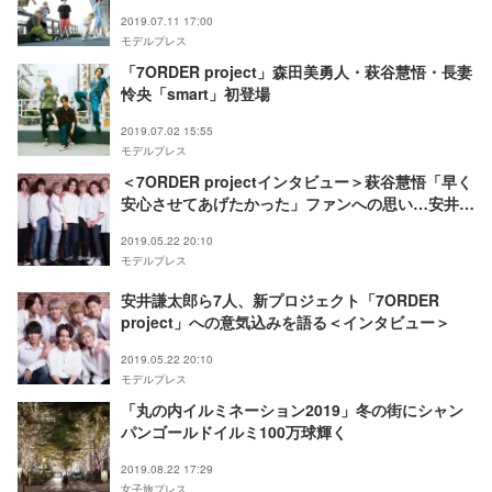
2019.07.11 17:00
モデルプレス
「7ORDER project」森田美勇人・萩谷慧悟・長妻
怜央「smart」初登場
2019.07.02 15:55
モデルプレス
＜7ORDER projectインタビュー＞萩谷慧悟「早く
安心させてあげたかった」ファンへの思い…安井謙
太郎が語る“7人が揃った強み”とは
2019.05.22 20:10
モデルプレス
安井謙太郎ら7人、新プロジェクト「7ORDER
project」への意気込みを語る＜インタビュー＞
2019.05.22 20:10
モデルプレス
「丸の内イルミネーション2019」冬の街にシャン
パンゴールドイルミ100万球輝く
2019.08.22 17:29
女子旅プレス