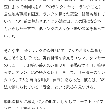
査によって全国民をA～Zのランクに分け、ランクごとに
居住地も職業も固定。ランクを超えた恋愛・結婚も禁じて
いる。10年前に施行されたこの法律は、この国に安定を
もたらした一方で、低ランクの人々から夢や希望を奪って
いった……
そんな中、最低ランクのZ地区にて、7人の若者が革命を
起こそうとしていた。舞台俳優を夢見るユウマ、ダンサー
のミュート、お笑い芸人のショウキ、寡黙なケイゴ、喧嘩
っ早いアラン、絵の得意なレオ、そして、リーダーのケン
タロウ。7人は自由を叫び、体制に逆らった。彼らは、AZ
法で禁じられている「音楽」という武器を見つける。
順風満帆かに思えた7人の船出。しかしファーストライブ
当日、ある事件が起きる……