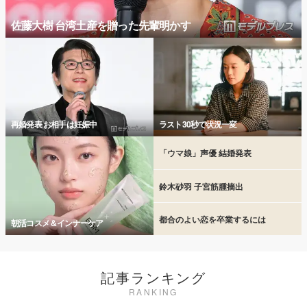
佐藤大樹 台湾土産を贈った先輩明かす
再婚発表 お相手は妊娠中
ラスト30秒で状況一変
「ウマ娘」声優 結婚発表
鈴木砂羽 子宮筋腫摘出
都合のよい恋を卒業するには
朝活コスメ＆インナーケア
記事ランキング
RANKING