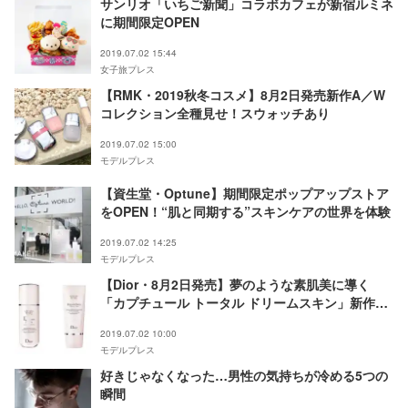
サンリオ「いちご新聞」コラボカフェが新宿ルミネ
に期間限定OPEN
2019.07.02 15:44
女子旅プレス
【RMK・2019秋冬コスメ】8月2日発売新作A／W
コレクション全種見せ！スウォッチあり
2019.07.02 15:00
モデルプレス
【資生堂・Optune】期間限定ポップアップストア
をOPEN！“肌と同期する”スキンケアの世界を体験
2019.07.02 14:25
モデルプレス
【Dior・8月2日発売】夢のような素肌美に導く
「カプチュール トータル ドリームスキン」新作登
場
2019.07.02 10:00
モデルプレス
好きじゃなくなった…男性の気持ちが冷める5つの
瞬間