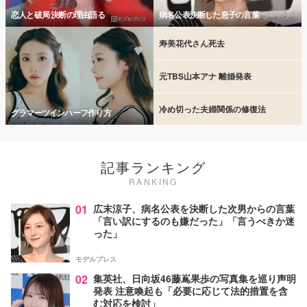
恋人と破局 決断の理由語る
病名公表決断した息子の言葉
寿美花代さん死去
元TBS山本アナ 離婚発表
冷め切った夫婦関係の修復法
グラマーツインハーフ作り方
記事ランキング
RANKING
01
広末涼子、病名公表を決断した次男からの言葉
「言い訳にするのも嫌だった」「言うべきか迷
った」
モデルプレス
02
集英社、日向坂46藤嶌果歩の写真集を巡り声明
発表 注意喚起も「必要に応じて法的措置を含
む対応を検討」