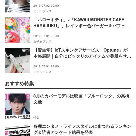
2019.07.02 00:00
モデルプレス
「ハローキティ」×「KAWAII MONSTER CAFE
HARAJUKU」、レインボー色バーガー＆パフェ登
場 完全予約制の特別ルームも
2019.07.01 22:49
女子旅プレス
【資生堂】IoTスキンケアサービス「Optune」が
本格展開｜自分にピッタリのアイテムで美肌をサポ
ート
2019.07.01 22:00
モデルプレス
おすすめ特集
8月のカバーモデルは映画「ブルーロック」の高橋
文哉
特集
各種エンタメ・ライフスタイルにまつわるランキン
グ＆読者アンケート結果を発表