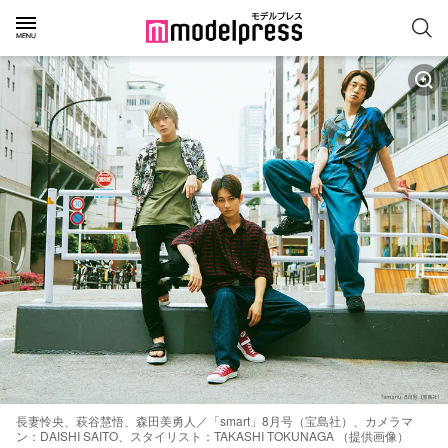
長妻怜央、萩谷慧悟、森田美勇人／「smart」8月号（宝島社）、カメラマ
ン：DAISHI SAITO、スタイリスト：TAKASHI TOKUNAGA （提供画像）