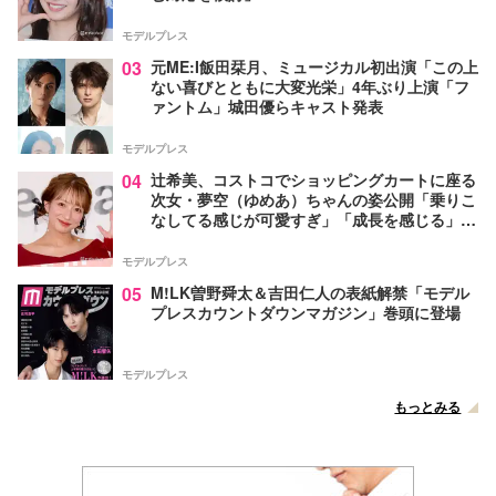
モデルプレス
03
元ME:I飯田栞月、ミュージカル初出演「この上
ない喜びとともに大変光栄」4年ぶり上演「フ
ァントム」城田優らキャスト発表
モデルプレス
04
辻希美、コストコでショッピングカートに座る
次女・夢空（ゆめあ）ちゃんの姿公開「乗りこ
なしてる感じが可愛すぎ」「成長を感じる」の
声
モデルプレス
05
M!LK曽野舜太＆吉田仁人の表紙解禁「モデル
プレスカウントダウンマガジン」巻頭に登場
モデルプレス
もっとみる