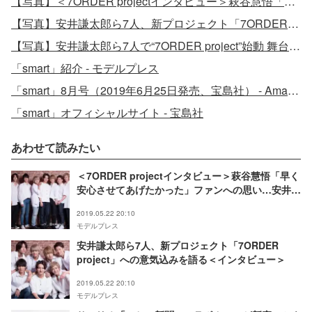
【写真】＜7ORDER projectインタビュー＞萩谷慧悟「早く安心させてあげたかった」ファンへの思い…安井謙太郎が語る“7人が揃った強み”とは
【写真】安井謙太郎ら7人、新プロジェクト「7ORDER project」への意気込みを語る＜インタビュー＞
【写真】安井謙太郎ら7人で“7ORDER project”始動 舞台27公演が決定＜メンバーコメント＆ビジュアル解禁＞
「smart」紹介 - モデルプレス
「smart」8月号（2019年6月25日発売、宝島社） - Amazon
「smart」オフィシャルサイト - 宝島社
あわせて読みたい
＜7ORDER projectインタビュー＞萩谷慧悟「早く
安心させてあげたかった」ファンへの思い…安井謙
太郎が語る“7人が揃った強み”とは
2019.05.22 20:10
モデルプレス
安井謙太郎ら7人、新プロジェクト「7ORDER
project」への意気込みを語る＜インタビュー＞
2019.05.22 20:10
モデルプレス