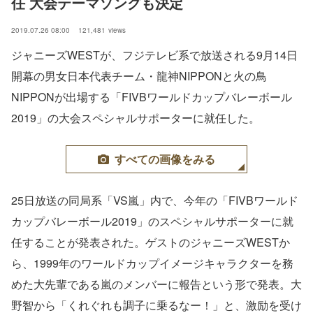
任 大会テーマソングも決定
2019.07.26 08:00
121,481
views
ジャニーズWESTが、フジテレビ系で放送される9月14日
開幕の男女日本代表チーム・龍神NIPPONと火の鳥
NIPPONが出場する「FIVBワールドカップバレーボール
2019」の大会スペシャルサポーターに就任した。
すべての画像をみる
25日放送の同局系「VS嵐」内で、今年の「FIVBワールド
カップバレーボール2019」のスペシャルサポーターに就
任することが発表された。ゲストのジャニーズWESTか
ら、1999年のワールドカップイメージキャラクターを務
めた大先輩である嵐のメンバーに報告という形で発表。大
野智から「くれぐれも調子に乗るなー！」と、激励を受け