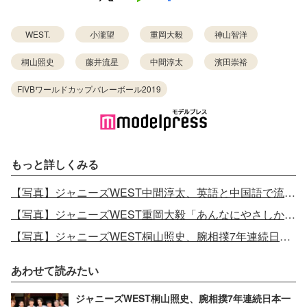
WEST.
小瀧望
重岡大毅
神山智洋
桐山照史
藤井流星
中間淳太
濱田崇裕
FIVBワールドカップバレーボール2019
もっと詳しくみる
【写真】ジャニーズWEST中間淳太、英語と中国語で流暢にトーク「こんなの惚れる」「カッコ良すぎ」と注目集まる
【写真】ジャニーズWEST重岡大毅「あんなにやさしかったのに」柳原可奈子と“けん怠期”？
【写真】ジャニーズWEST桐山照史、腕相撲7年連続日本一と対決
あわせて読みたい
ジャニーズWEST桐山照史、腕相撲7年連続日本一