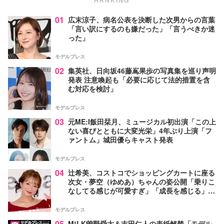
01
広末涼子、病名公表を決断した次男からの言葉
「言い訳にするのも嫌だった」「言うべきか迷
った」
モデルプレス
02
集英社、日向坂46藤嶌果歩の写真集を巡り声明
発表 注意喚起も「必要に応じて法的措置を含
む対応を検討」
モデルプレス
03
元ME:I飯田栞月、ミュージカル初出演「この上
ない喜びとともに大変光栄」4年ぶり上演「フ
ァントム」城田優らキャスト発表
モデルプレス
04
辻希美、コストコでショッピングカートに座る
次女・夢空（ゆめあ）ちゃんの姿公開「乗りこ
なしてる感じが可愛すぎ」「成長を感じる」の
声
モデルプレス
05
M!LK曽野舜太＆吉田仁人の表紙解禁「モデル