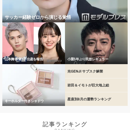
サッカー経験ゼロから演じる覚悟
山本舞香 第1子出産を報告
小栗5年ぶり民放レギュラー
光GENJI サブスク解禁
岩田＆イモトが巨大地上絵
星座別8月の運勢ランキング
キーホルダー付きシャドウ
記事ランキング
RANKING