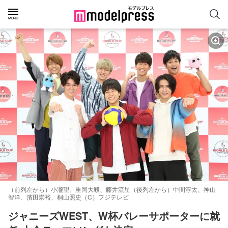
（前列左から）小瀧望、重岡大毅、藤井流星（後列左から）中間淳太、神山
智洋、濱田崇裕、桐山照史（C）フジテレビ
ジャニーズWEST、W杯バレーサポーターに就