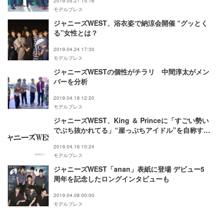
2019.05.21 15:16
モデルプレス
ジャニーズWEST、浴衣姿で納涼会開催 “グッとく
る”女性とは？
2019.04.24 17:30
モデルプレス
ジャニーズWESTの個性がチラリ 中間淳太がメン
バーを分析
2019.04.18 12:20
モデルプレス
ジャニーズWEST、King ＆ Princeに「すごい勢い
でぶち抜かれてる」“崖っぷちアイドル”を自称する
理由とは？
2019.04.16 10:24
モデルプレス
ジャニーズWEST「anan」表紙に登場 デビュー5
周年を記念したロングインタビューも
2019.04.08 00:00
モデルプレス