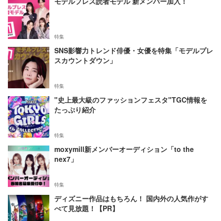
モデルプレス読者モデル 新メンバー加入！
特集
SNS影響力トレンド俳優・女優を特集「モデルプレ
スカウントダウン」
特集
"史上最大級のファッションフェスタ"TGC情報を
たっぷり紹介
特集
moxymill新メンバーオーディション「to the
nex7」
特集
ディズニー作品はもちろん！ 国内外の人気作がす
べて見放題！【PR】