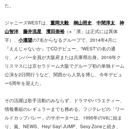
た。
ジャニーズWESTは、
重岡大毅
、
桐山照史
、
中間淳太
、
神
山智洋
、
藤井流星
、
濱田崇裕
（※「濱」は正式には異体
字）、
小瀧望
の7名からなるグループで、2014年4月に
『ええじゃないか』でCDデビュー。“WEST”の名の通
り、メンバー全員が大阪府または兵庫県出身。2016年ク
リスマスには京セラドーム大阪でグループ初の単独ドーム
公演を2日間行うなど、関西から人気を博し、今年デビュ
ー5周年を迎えた。
その活躍は歌手活動のみならず、ドラマやバラエティー、
情報番組のレギュラーまでも務める。フジテレビの「ワー
ルドカップバレー」のサポーターは、1995年のV6に始ま
り、嵐、NEWS、Hey! Say! JUMP、Sexy Zoneと続き、