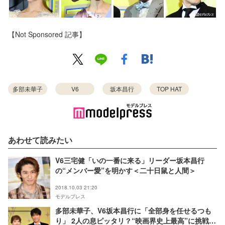
【Not Sponsored 記事】
多部未華子
V6
坂本昌行
TOP HAT
あわせて読みたい
V6三宅健「いの一番に来る」リーダー坂本昌行
の“メンバー愛”を明かす＜二十日鼠と人間＞
2018.10.03 21:20
モデルプレス
多部未華子、V6坂本昌行に「全部身を任せるつも
り」 2人の息ピッタリ？“映画界史上最高”に挑戦＜