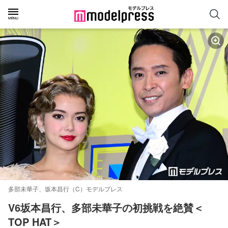
多部未華子、坂本昌行（C）モデルプレス
V6坂本昌行、多部未華子の初挑戦を絶賛＜
TOP HAT＞