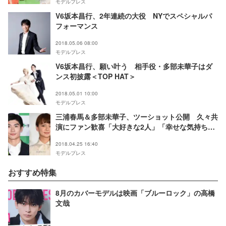
モデルプレス
V6坂本昌行、2年連続の大役 NYでスペシャルパ
フォーマンス
2018.05.06 08:00
モデルプレス
V6坂本昌行、願い叶う 相手役・多部未華子はダ
ンス初披露＜TOP HAT＞
2018.05.01 10:00
モデルプレス
三浦春馬＆多部未華子、ツーショット公開 久々共
演にファン歓喜「大好きな2人」「幸せな気持ちに
なる」
2018.04.25 16:40
モデルプレス
おすすめ特集
8月のカバーモデルは映画「ブルーロック」の高橋
文哉