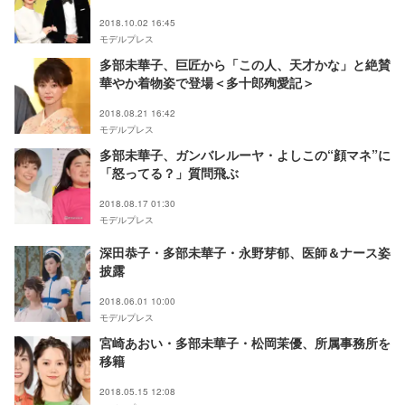
TOP HAT＞
2018.10.02 16:45
モデルプレス
多部未華子、巨匠から「この人、天才かな」と絶賛
華やか着物姿で登場＜多十郎殉愛記＞
2018.08.21 16:42
モデルプレス
多部未華子、ガンバレルーヤ・よしこの“顔マネ”に
「怒ってる？」質問飛ぶ
2018.08.17 01:30
モデルプレス
深田恭子・多部未華子・永野芽郁、医師＆ナース姿
披露
2018.06.01 10:00
モデルプレス
宮崎あおい・多部未華子・松岡茉優、所属事務所を
移籍
2018.05.15 12:08