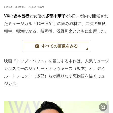
2018.11.05 21:00
75,851
views
V6
の
坂本昌行
と女優の
多部未華子
が5日、都内で開催され
たミュージカル「TOP HAT」の囲み取材に、共演の屋良
朝幸、朝海ひかる、益岡徹、浅野和之とともに出席した。
すべての画像をみる
映画『トップ・ハット』を基にする本作は、人気ミュージ
カルスターのジェリー・トラヴァース（坂本）と、デイ
ル・トレモント（多部）らが織りなす恋物語を描くミュー
ジカル。