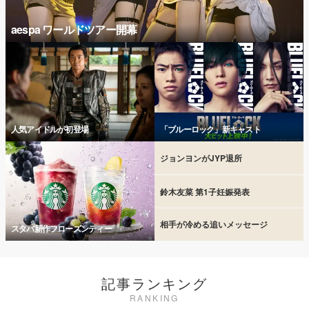
aespa ワールドツアー開幕
人気アイドルが初登場
「ブルーロック」新キャスト
ジョンヨンがJYP退所
鈴木友菜 第1子妊娠発表
相手が冷める追いメッセージ
スタバ新作フローズンティー
記事ランキング
RANKING