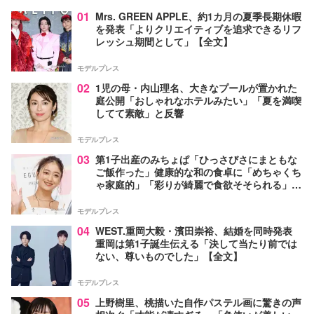
01
Mrs. GREEN APPLE、約1カ月の夏季長期休暇
を発表「よりクリエイティブを追求できるリフ
レッシュ期間として」【全文】
モデルプレス
02
1児の母・内山理名、大きなプールが置かれた
庭公開「おしゃれなホテルみたい」「夏を満喫
してて素敵」と反響
モデルプレス
03
第1子出産のみちょぱ「ひっさびさにまともな
ご飯作った」健康的な和の食卓に「めちゃくち
ゃ家庭的」「彩りが綺麗で食欲そそられる」の
声
モデルプレス
04
WEST.重岡大毅・濱田崇裕、結婚を同時発表
重岡は第1子誕生伝える「決して当たり前では
ない、尊いものでした」【全文】
モデルプレス
05
上野樹里、桃描いた自作パステル画に驚きの声