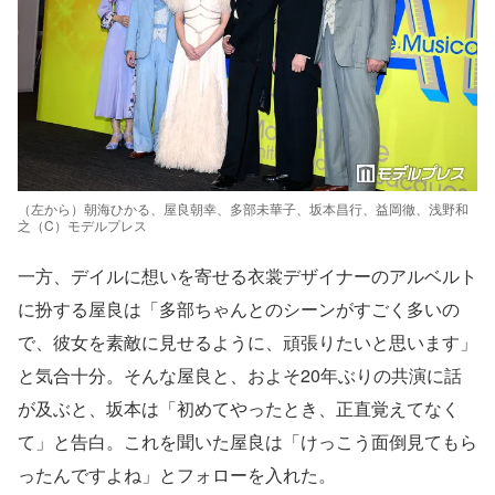
（左から）朝海ひかる、屋良朝幸、多部未華子、坂本昌行、益岡徹、浅野和
之（C）モデルプレス
一方、デイルに想いを寄せる衣裳デザイナーのアルベルト
に扮する屋良は「多部ちゃんとのシーンがすごく多いの
で、彼女を素敵に見せるように、頑張りたいと思います」
と気合十分。そんな屋良と、およそ20年ぶりの共演に話
が及ぶと、坂本は「初めてやったとき、正直覚えてなく
て」と告白。これを聞いた屋良は「けっこう面倒見てもら
ったんですよね」とフォローを入れた。