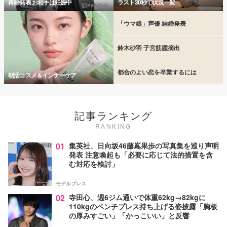
再婚発表 お相手は妊娠中
ラスト30秒で状況一変
「ウマ娘」声優 結婚発表
鈴木砂羽 子宮筋腫摘出
都合のよい恋を卒業するには
朝活コスメ＆インナーケア
記事ランキング
RANKING
01
集英社、日向坂46藤嶌果歩の写真集を巡り声明
発表 注意喚起も「必要に応じて法的措置を含
む対応を検討」
モデルプレス
02
寺田心、週6ジム通いで体重62kg→82kgに
110kgのベンチプレス持ち上げる姿披露「胸板
の厚みすごい」「かっこいい」と反響