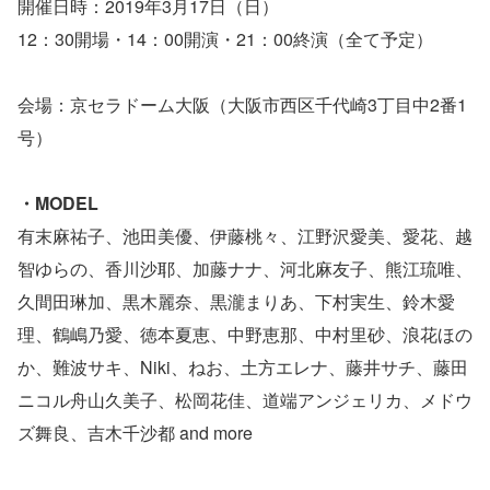
開催日時：2019年3月17日（日）
12：30開場・14：00開演・21：00終演（全て予定）
会場：京セラドーム大阪（大阪市西区千代崎3丁目中2番1
号）
・MODEL
有末麻祐子、池田美優、伊藤桃々、江野沢愛美、愛花、越
智ゆらの、香川沙耶、加藤ナナ、河北麻友子、熊江琉唯、
久間田琳加、黒木麗奈、黒瀧まりあ、下村実生、鈴木愛
理、鶴嶋乃愛、徳本夏恵、中野恵那、中村里砂、浪花ほの
か、難波サキ、Niki、ねお、土方エレナ、藤井サチ、藤田
ニコル舟山久美子、松岡花佳、道端アンジェリカ、メドウ
ズ舞良、吉木千沙都 and more