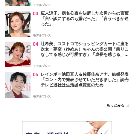
モデルプレス
03
広末涼子、病名公表を決断した次男からの言葉
「言い訳にするのも嫌だった」「言うべきか迷
った」
モデルプレス
04
辻希美、コストコでショッピングカートに座る
次女・夢空（ゆめあ）ちゃんの姿公開「乗りこ
なしてる感じが可愛すぎ」「成長を感じる」の
声
モデルプレス
05
レインボー池田直人＆佐藤佳奈アナ、結婚発表
「コント内で発表させていただきました」読売
テレビ退社は生活拠点変更のため
モデルプレス
もっとみる