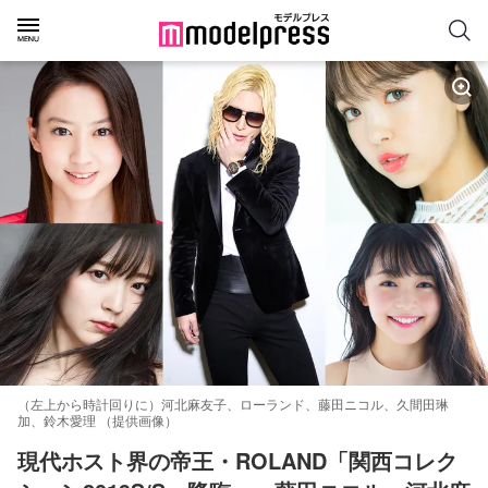
（左上から時計回りに）河北麻友子、ローランド、藤田ニコル、久間田琳
加、鈴木愛理 （提供画像）
現代ホスト界の帝王・ROLAND「関西コレク