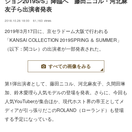
ション2019S/S」降臨へ　藤田ニコル・河北麻
友子ら出演者発表
2018.10.26 18:00
61,163
views
2019年3月17日に、京セラドーム大阪で行われる
「KANSAI COLLECTION 2019SPRING ＆ SUMMER」
（以下：関コレ）の出演者が一部発表された。
すべての画像をみる
第1弾出演者として、藤田ニコル、河北麻友子、久間田琳
加、鈴木愛理ら人気モデルの登場を発表。さらに、今回も
人気YouTuberが集合ほか、現代ホスト界の帝王としてメ
ディアが引っ張りだこのROLAND（ローランド）も登場
する予定になっている。