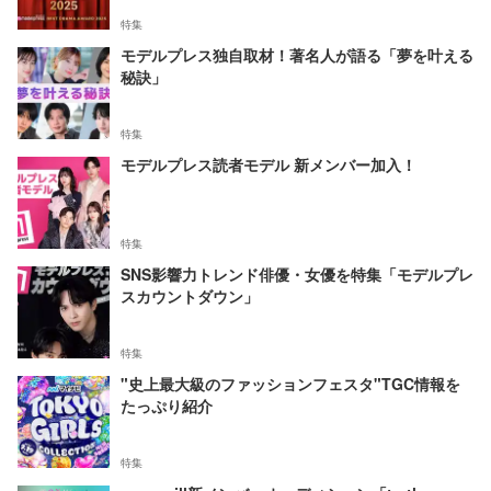
特集
モデルプレス独自取材！著名人が語る「夢を叶える
秘訣」
特集
モデルプレス読者モデル 新メンバー加入！
特集
SNS影響力トレンド俳優・女優を特集「モデルプレ
スカウントダウン」
特集
"史上最大級のファッションフェスタ"TGC情報を
たっぷり紹介
特集