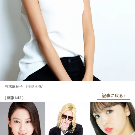
有末麻祐子 （提供画像）
記事に戻る
( 画像1/42 )