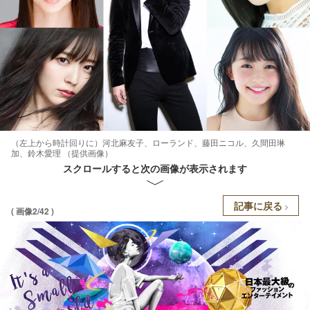
（左上から時計回りに）河北麻友子、ローランド、藤田ニコル、久間田琳
加、鈴木愛理 （提供画像）
スクロールすると次の画像が表示されます
記事に戻る
( 画像2/42 )