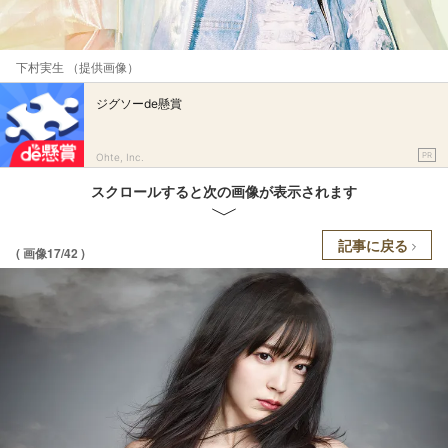
下村実生 （提供画像）
ジグソーde懸賞
PR
Ohte, Inc.
スクロールすると次の画像が表示されます
記事に戻る
( 画像17/42 )