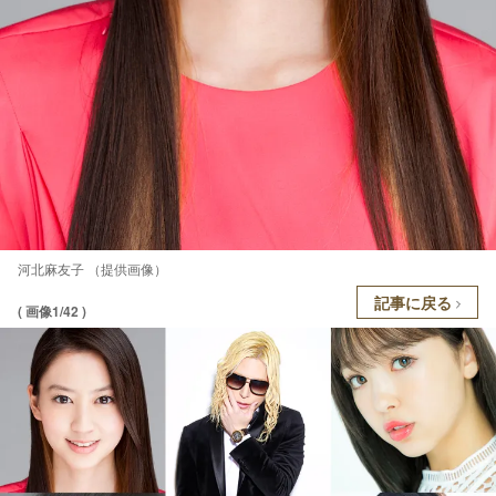
河北麻友子 （提供画像）
記事に戻る
( 画像1/42 )