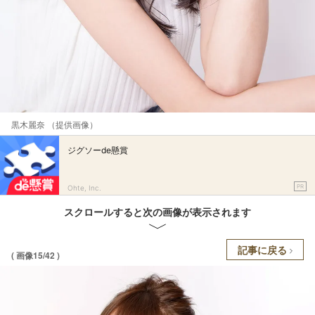
黒木麗奈 （提供画像）
ジグソーde懸賞
PR
Ohte, Inc.
スクロールすると次の画像が表示されます
記事に戻る
( 画像15/42 )