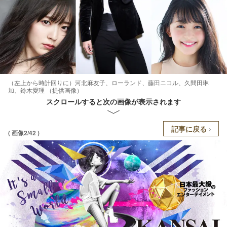
（左上から時計回りに）河北麻友子、ローランド、藤田ニコル、久間田琳
加、鈴木愛理 （提供画像）
スクロールすると次の画像が表示されます
記事に戻る
( 画像2/42 )