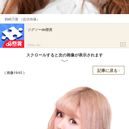
鶴嶋乃愛 （提供画像）
ジグソーde懸賞
PR
Ohte, Inc.
スクロールすると次の画像が表示されます
記事に戻る
( 画像19/42 )