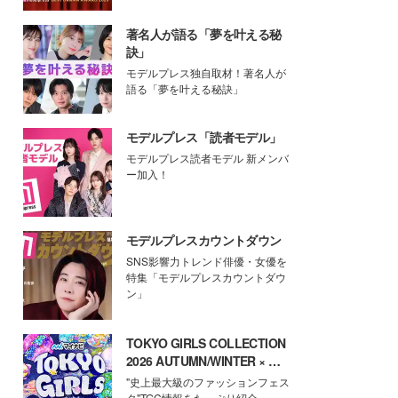
著名人が語る「夢を叶える秘
訣」
モデルプレス独自取材！著名人が
語る「夢を叶える秘訣」
モデルプレス「読者モデル」
モデルプレス読者モデル 新メンバ
ー加入！
モデルプレスカウントダウン
SNS影響力トレンド俳優・女優を
特集「モデルプレスカウントダウ
ン」
TOKYO GIRLS COLLECTION
2026 AUTUMN/WINTER × モ
デルプレス
"史上最大級のファッションフェス
タ"TGC情報をたっぷり紹介