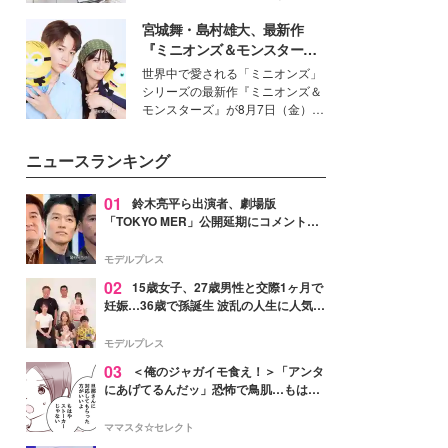
女性たちのヘアケア事情を紹介し
得る、株式会社オサレカンパニー
ます。
宮城舞・島村雄大、最新作
取締役兼クリエイティブディレク
ター・茅野しのぶ。一人ひとりの
『ミニオンズ＆モンスター
個性に寄り添い、魅力を引き出す
ズ』の魅力熱弁 ハチャメチャ
世界中で愛される「ミニオンズ」
衣装作りは、多くの女性たちに勇
だけじゃない“友情と絆”に感
シリーズの最新作『ミニオンズ＆
気と自信を与え続けている。
動
モンスターズ』が8月7日（金）に
公開。モデルプレスでは、“大のミ
ニオン好き”という共通点を持つモ
ニュースランキング
デルの宮城舞と島村雄大の特別対
談をお届け！それぞれの視点か
ら、今作ならではの魅力や予想外
01
鈴木亮平ら出演者、劇場版
の感動をもたらす奥深いストーリ
「TOKYO MER」公開延期にコメント
ーについて熱く語り合ってもらっ
「現実のヒーローたちにチームMERから
た。
最大の敬意とエールを」
モデルプレス
02
15歳女子、27歳男性と交際1ヶ月で
妊娠…36歳で孫誕生 波乱の人生に人気タ
レント思わずツッコミ「だいぶ危ねえ
よ！」
モデルプレス
03
＜俺のジャガイモ食え！＞「アンタ
にあげてるんだッ」恐怖で鳥肌…もはや
ストーカー？【第3話まんが】
ママスタ☆セレクト