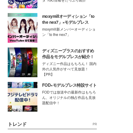
moxymillオーディション「to
the nex7」×モデルプレス
moxymill新メンバーオーディショ
ン「to the nex7」
ディズニープラスのおすすめ
作品をモデルプレスが紹介！
ディズニー作品はもちろん！ 国内
外の人気作がすべて見放題！
【PR】
FOD×モデルプレス特設サイト
FODでは放送中の最新作はもちろ
ん、オリジナルの独占作品も見放
題配信中！
トレンド
PR