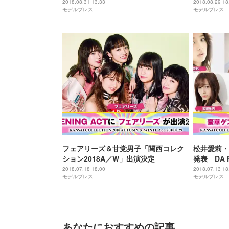
コレ2018A／W＞
2018.08.31 13:33
2018.08.29 18
モデルプレス
モデルプレス
フェアリーズ＆甘党男子「関西コレク
松井愛莉・
ション2018A／W」出演決定
発表 DA 
西コレクシ
2018.07.18 18:00
2018.07.13 18
モデルプレス
モデルプレス
あなたにおすすめの記事