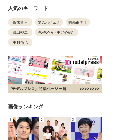
人気のキーワード
賀来賢人
愛のハイエナ
有働由美子
織田裕二
KOKONA（中野心結）
中村倫也
画像ランキング
1
2
3