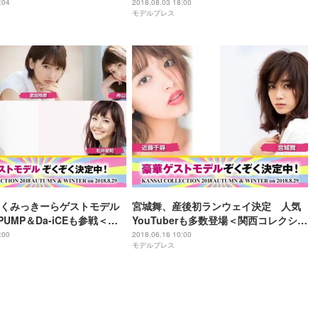
:04
2018.08.03 18:00
モデルプレス
くみっきーらゲストモデル
宮城舞、産後初ランウェイ決定 人気
PUMP＆Da-iCEも参戦＜関
YouTuberも多数登場＜関西コレクショ
ョン2018A／W＞
ン2018A／W＞
:00
2018.06.16 10:00
モデルプレス