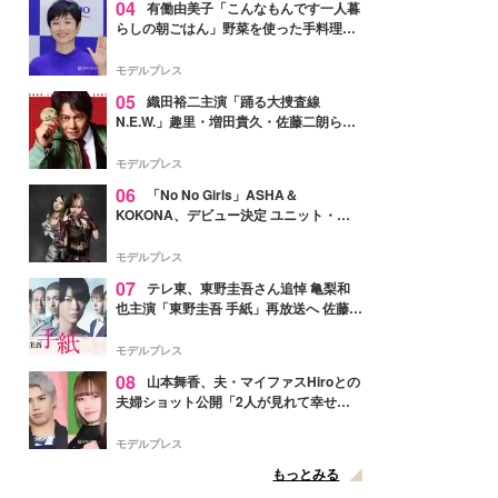
04
有働由美子「こんなもんです一人暮
らしの朝ごはん」野菜を使った手料理公
開「作ってみたい」「ヘルシーで美味し
そう」と反響
モデルプレス
05
織田裕二主演「踊る大捜査線
N.E.W.」趣里・増田貴久・佐藤二朗ら新
メンバー紹介映像解禁 各キャラクター象
徴する“謎のキーワード”も
モデルプレス
06
「No No Girls」ASHA＆
KOKONA、デビュー決定 ユニット・
TAKARAとしてセルフプロデュース楽曲
リリースへ
モデルプレス
07
テレ東、東野圭吾さん追悼 亀梨和
也主演「東野圭吾 手紙」再放送へ 佐藤隆
太・本田翼・中村倫也ら出演
モデルプレス
08
山本舞香、夫・マイファスHiroとの
夫婦ショット公開「2人が見れて幸せ」
「仲の良さが伝わってくる」と反響
モデルプレス
もっとみる