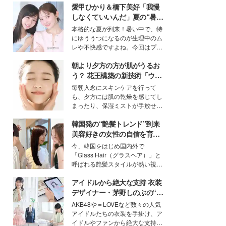
愛甲ひかり＆橋下美好「我慢
しなくていいんだ」夏の“暑さ
対策”の新しい選択肢とは？
本格的な夏が到来！暑い中で、特
にゆううつになるのが生理中のム
レや不快感ですよね。今回はプラ
イベートでも仲良しで旅行好きな
朝より夕方の方が肌がうるお
モデル・愛甲ひかりさんと橋下美
好さんを迎えて本音で女子会トー
う？ 花王構築の新技術「ウォ
ク。猛暑のお出かけを快適に過ご
ーターキャプチャリングスキ
毎朝入念にスキンケアを行って
すヒントや、2人が感動した夏の
ン（捕水肌）」がスキンケア
も、夕方には肌の乾燥を感じてし
生理の新常識にも迫りました。
の常識を変える予感
まったり、保湿ミストが手放せな
いという読者も多いのでは？そん
韓国発の“艶髪トレンド”到来
な美容の常識を大きく変える可能
性を秘めた、革新的な「Water
美容好きの女性の自信を育む
Capturing Skin（ウォーターキャ
「ヘアケア事情」って？
今、韓国をはじめ国内外で
プチャリングスキン：捕水肌）」
「Glass Hair（グラスヘア）」と
技術を、花王が構築した。
呼ばれる艶髪スタイルが熱い視線
を集めています。メイクやファッ
アイドルから絶大な支持 衣装
ションの完成度を高めるベースと
して、“髪そのものの美しさ”に改
デザイナー・茅野しのぶの“可
めて注目する人が増えている様
愛い”を作る美学＜「シチズン
AKB48や＝LOVEなど数々の人気
子。今回は、そんな憧れの艶やか
クロスシー」インタビュー＞
アイドルたちの衣装を手掛け、ア
な髪を日常で叶える、美容好きの
イドルやファンから絶大な支持を