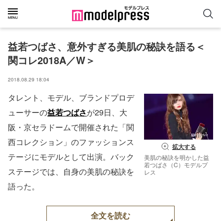
益若つばさ、意外すぎる美肌の秘訣を語る＜
関コレ2018A／W＞
2018.08.29 18:04
タレント、モデル、ブランドプロデ
ューサーの
益若つばさ
が29日、大
阪・京セラドームで開催された「関
西コレクション」のファッションス
拡大する
テージにモデルとして出演。バック
美肌の秘訣を明かした益
若つばさ（C）モデルプ
ステージでは、自身の美肌の秘訣を
レス
語った。
全文を読む