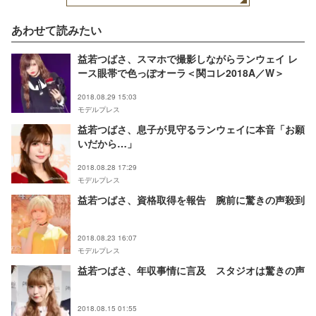
あわせて読みたい
益若つばさ、スマホで撮影しながらランウェイ レ
ース眼帯で色っぽオーラ＜関コレ2018A／W＞
2018.08.29 15:03
モデルプレス
益若つばさ、息子が見守るランウェイに本音「お願
いだから…」
2018.08.28 17:29
モデルプレス
益若つばさ、資格取得を報告 腕前に驚きの声殺到
2018.08.23 16:07
モデルプレス
益若つばさ、年収事情に言及 スタジオは驚きの声
2018.08.15 01:55