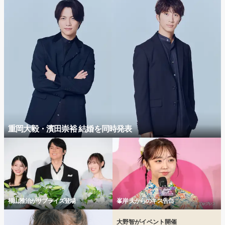
重岡大毅・濱田崇裕 結婚を同時発表
福山雅治がサプライズ登場
峯岸 夫からのキス告白
大野智がイベント開催