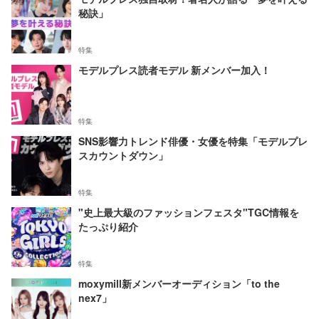
秘訣」
特集
モデルプレス読者モデル 新メンバー加入！
特集
SNS影響力トレンド俳優・女優を特集「モデルプレ
スカウントダウン」
特集
"史上最大級のファッションフェスタ"TGC情報を
たっぷり紹介
特集
moxymill新メンバーオーディション「to the
nex7」