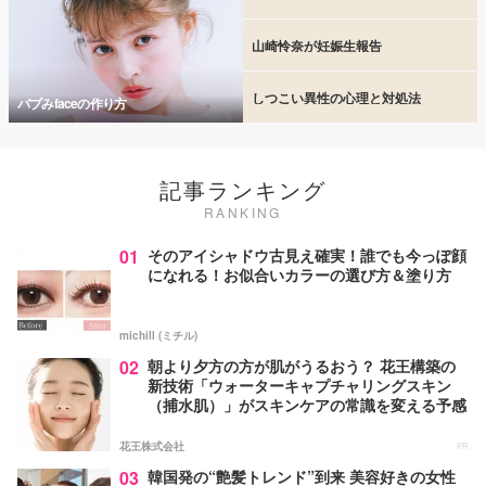
山崎怜奈が妊娠生報告
しつこい異性の心理と対処法
バブみfaceの作り方
記事ランキング
RANKING
01
そのアイシャドウ古見え確実！誰でも今っぽ顔
になれる！お似合いカラーの選び方＆塗り方
michill (ミチル)
02
朝より夕方の方が肌がうるおう？ 花王構築の
新技術「ウォーターキャプチャリングスキン
（捕水肌）」がスキンケアの常識を変える予感
花王株式会社
PR
03
韓国発の“艶髪トレンド”到来 美容好きの女性