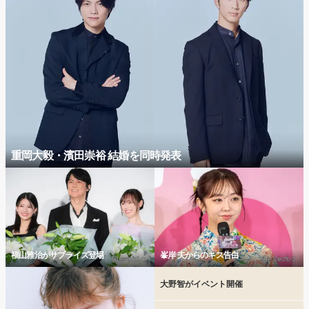
重岡大毅・濱田崇裕 結婚を同時発表
福山雅治がサプライズ登場
峯岸 夫からのキス告白
大野智がイベント開催