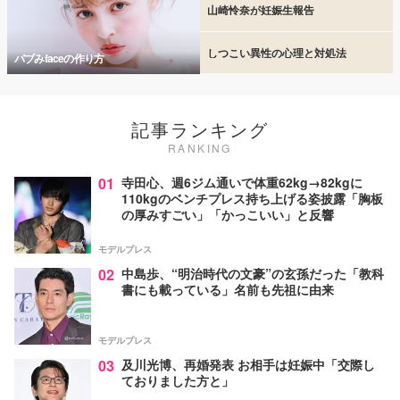
山崎怜奈が妊娠生報告
しつこい異性の心理と対処法
バブみfaceの作り方
記事ランキング
RANKING
01
寺田心、週6ジム通いで体重62kg→82kgに
110kgのベンチプレス持ち上げる姿披露「胸板
の厚みすごい」「かっこいい」と反響
モデルプレス
02
中島歩、“明治時代の文豪”の玄孫だった「教科
書にも載っている」名前も先祖に由来
モデルプレス
03
及川光博、再婚発表 お相手は妊娠中「交際し
ておりました方と」