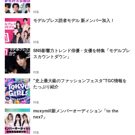
特集
モデルプレス読者モデル 新メンバー加入！
特集
SNS影響力トレンド俳優・女優を特集「モデルプレ
スカウントダウン」
特集
"史上最大級のファッションフェスタ"TGC情報を
たっぷり紹介
特集
moxymill新メンバーオーディション「to the
nex7」
特集