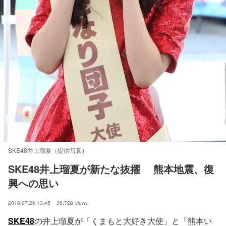
SKE48井上瑠夏（提供写真）
SKE48井上瑠夏が新たな抜擢 　熊本地震、復
興への思い
2018.07.26 13:45
36,728
views
SKE48
の井上瑠夏が「くまもと大好き大使」と「熊本い