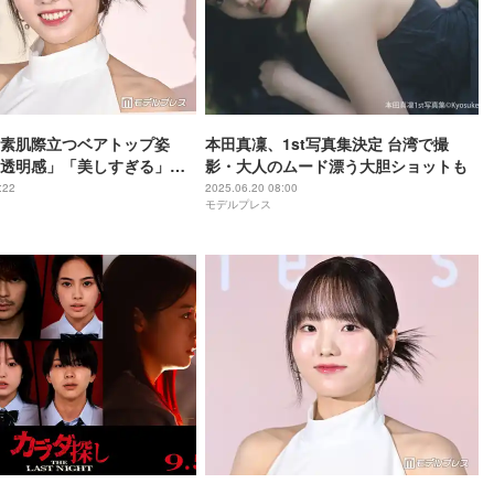
素肌際立つベアトップ姿
本田真凜、1st写真集決定 台湾で撮
透明感」「美しすぎる」と
影・大人のムード漂う大胆ショットも
:22
2025.06.20 08:00
モデルプレス