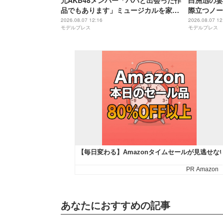
元AKB48メンバー「パパと出会った作
白洲迅の妻
品でもあります」ミュージカルを家族
際立つノー
で観賞 集合ショットに「胸アツ」「娘
れのスタイ
2026.08.07 12:16
2026.08.07 12
モデルプレス
モデルプレス
も一緒になんて感慨深い」の声
ゃれ」
あなたにおすすめの記事