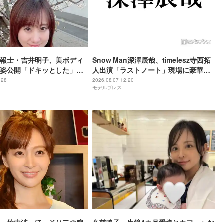
報士・吉井明子、美ボディ
Snow Man深澤辰哉、timelesz寺西拓
姿公開「ドキッとした」
人出演「ラストノート」現場に豪華差
の声
し入れ「流しそうめんはレベチ」「想
:28
2026.08.07 12:20
モデルプレス
像超えてきた」と絶賛の声