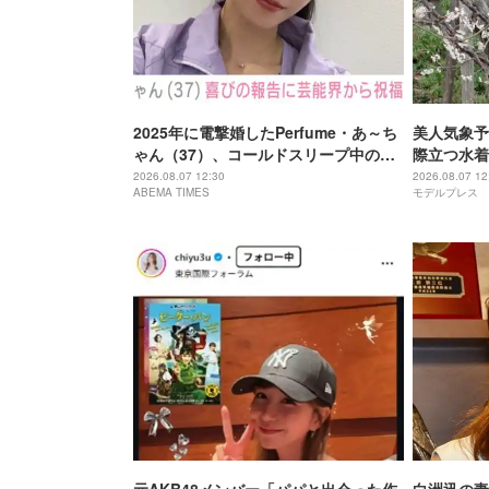
2025年に電撃婚したPerfume・あ～ち
美人気象予
ゃん（37）、コールドスリープ中のプ
際立つ水着
ライベート“2ショット”公開にファン
「理想的」
2026.08.07 12:30
2026.08.07 12
ABEMA TIMES
モデルプレス
「元気そうでなにより」