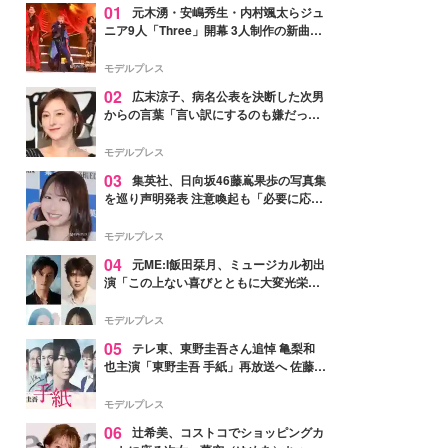
01
元木湧・安嶋秀生・内村颯太らジュ
ニア9人「Three」開幕 3人制作の新曲＆
手描きセットに込めた想い「もっと前に
進んで夢を掴みたい」【ゲネプロレポ】
モデルプレス
02
広末涼子、病名公表を決断した次男
からの言葉「言い訳にするのも嫌だっ
た」「言うべきか迷った」
モデルプレス
03
集英社、日向坂46藤嶌果歩の写真集
を巡り声明発表 注意喚起も「必要に応じ
て法的措置を含む対応を検討」
モデルプレス
04
元ME:I飯田栞月、ミュージカル初出
演「この上ない喜びとともに大変光栄」
4年ぶり上演「ファントム」城田優らキ
ャスト発表
モデルプレス
05
テレ東、東野圭吾さん追悼 亀梨和
也主演「東野圭吾 手紙」再放送へ 佐藤隆
太・本田翼・中村倫也ら出演
モデルプレス
06
辻希美、コストコでショッピングカ