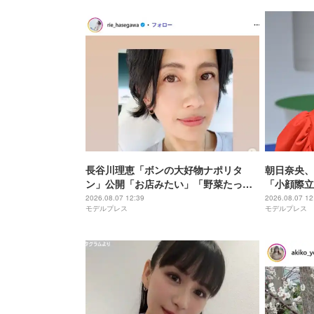
長谷川理恵「ボンの大好物ナポリタ
朝日奈央、
ン」公開「お店みたい」「野菜たっぷ
「小顔際立
りで健康的」と反響
てる」
2026.08.07 12:39
2026.08.07 12
モデルプレス
モデルプレス