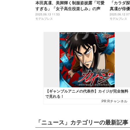
本田真凜、美脚輝く制服姿披露「可愛
「カラダ探し
すぎる」「女子高生役楽しみ」の声
真凜が俳優
ら新キャス
2025.06.13 11:53
2025.06.12 07
モデルプレス
モデルプレス
「ニュース」カテゴリーの最新記事