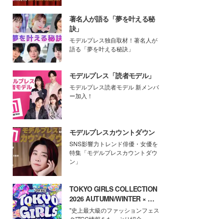
著名人が語る「夢を叶える秘
訣」
モデルプレス独自取材！著名人が
語る「夢を叶える秘訣」
モデルプレス「読者モデル」
モデルプレス読者モデル 新メンバ
ー加入！
モデルプレスカウントダウン
SNS影響力トレンド俳優・女優を
特集「モデルプレスカウントダウ
ン」
TOKYO GIRLS COLLECTION
2026 AUTUMN/WINTER × モ
デルプレス
"史上最大級のファッションフェス
タ"TGC情報をたっぷり紹介