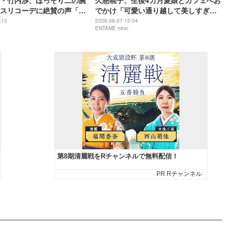
・竹内渉、ほっそり二の腕
久慈暁子、生後4カ月愛娘とカフェへお
スリコーデに絶賛の声「憧
でかけ「可愛い通り越して美しすぎ
ル」「大人カジュアルおし
る」
:13
2026.08.07 12:04
ENTAME next