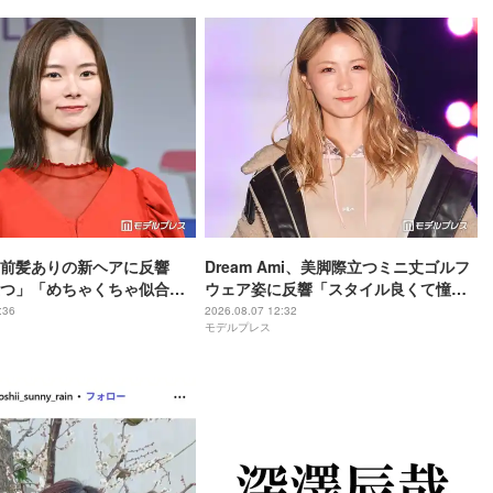
前髪ありの新ヘアに反響
Dream Ami、美脚際立つミニ丈ゴルフ
つ」「めちゃくちゃ似合っ
ウェア姿に反響「スタイル良くて憧れ
る」「緑色新鮮で可愛い」
:36
2026.08.07 12:32
モデルプレス