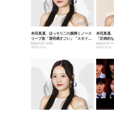
本田真凜、ほっそり二の腕輝くノース
本田真凜、
リーブ姿「透明感すごい」「スタイル
「圧倒的な
抜群」と反響
反響
2025.07.07 12:38
2025.07.01 11
モデルプレス
モデルプレス