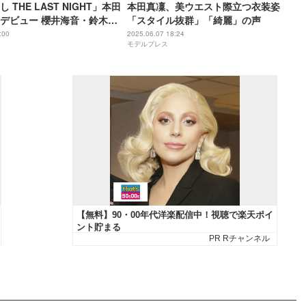
 THE LAST NIGHT」本田
本田真凜、美ウエスト際立つ衣装姿
デビュー 櫻井海音・鈴木福
「スタイル抜群」「綺麗」の声
ト5人解禁
:00
2025.06.07 18:24
モデルプレス