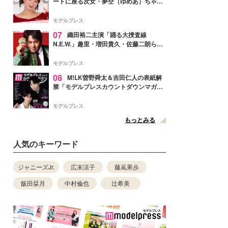
ートに座る次女・夢空（ゆめあ）ちゃん
の姿公開「乗りこなしてる感じが可愛す
ぎ」「成長を感じる」の声
モデルプレス
07
織田裕二主演「踊る大捜査線
N.E.W.」趣里・増田貴久・佐藤二朗ら新
メンバー紹介映像解禁 各キャラクター象
徴する“謎のキーワード”も
モデルプレス
08
M!LK曽野舜太＆吉田仁人の表紙解
禁「モデルプレスカウントダウンマガジ
ン」巻頭に登場
モデルプレス
もっとみる
人気のキーワード
ジャニーズJr.
広末涼子
藤嶌果歩
飯田栞月
中村倫也
辻希美