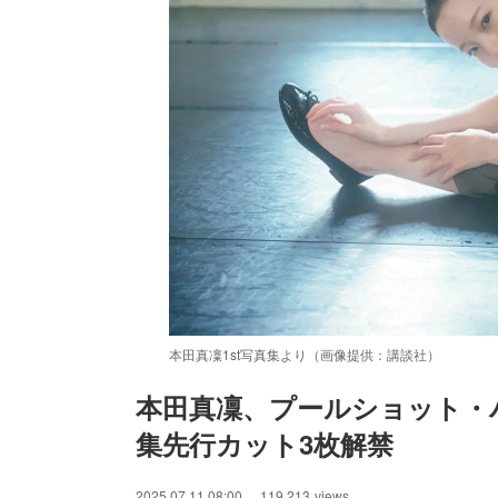
本田真凜1st写真集より（画像提供：講談社）
本田真凜、プールショット・バ
集先行カット3枚解禁
2025.07.11 08:00
119,213
views