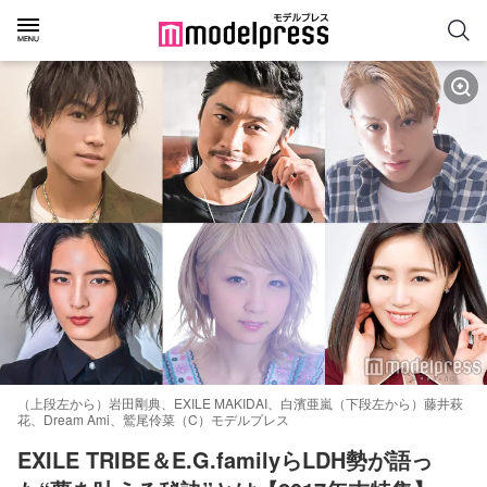
（上段左から）岩田剛典、EXILE MAKIDAI、白濱亜嵐（下段左から）藤井萩
花、Dream Ami、鷲尾伶菜（C）モデルプレス
EXILE TRIBE＆E.G.familyらLDH勢が語っ