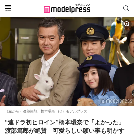
（左から）渡部篤郎、橋本環奈 （C）モデルプレス
“連ドラ初ヒロイン”橋本環奈で「よかった」
渡部篤郎が絶賛　可愛らしい願い事も明かす