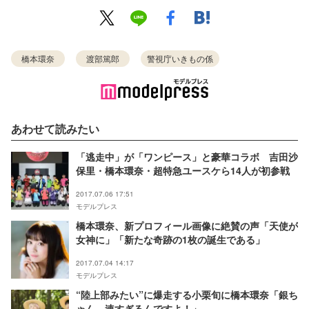
橋本環奈
渡部篤郎
警視庁いきもの係
あわせて読みたい
「逃走中」が「ワンピース」と豪華コラボ 吉田沙
保里・橋本環奈・超特急ユースケら14人が初参戦
2017.07.06 17:51
モデルプレス
橋本環奈、新プロフィール画像に絶賛の声「天使が
女神に」「新たな奇跡の1枚の誕生である」
2017.07.04 14:17
モデルプレス
“陸上部みたい”に爆走する小栗旬に橋本環奈「銀ち
ゃん、速すぎるんですよ！」