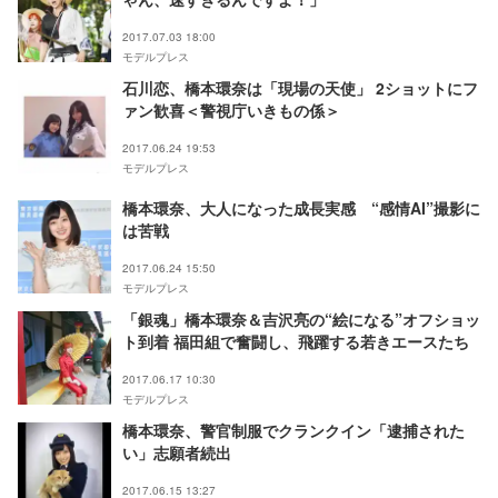
2017.07.03 18:00
モデルプレス
石川恋、橋本環奈は「現場の天使」 2ショットにフ
ァン歓喜＜警視庁いきもの係＞
2017.06.24 19:53
モデルプレス
橋本環奈、大人になった成長実感 “感情AI”撮影に
は苦戦
2017.06.24 15:50
モデルプレス
「銀魂」橋本環奈＆吉沢亮の“絵になる”オフショッ
ト到着 福田組で奮闘し、飛躍する若きエースたち
2017.06.17 10:30
モデルプレス
橋本環奈、警官制服でクランクイン「逮捕された
い」志願者続出
2017.06.15 13:27