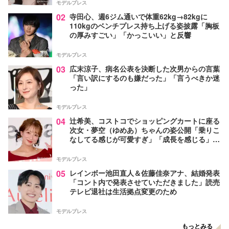
モデルプレス
02
寺田心、週6ジム通いで体重62kg→82kgに
110kgのベンチプレス持ち上げる姿披露「胸板
の厚みすごい」「かっこいい」と反響
モデルプレス
03
広末涼子、病名公表を決断した次男からの言葉
「言い訳にするのも嫌だった」「言うべきか迷
った」
モデルプレス
04
辻希美、コストコでショッピングカートに座る
次女・夢空（ゆめあ）ちゃんの姿公開「乗りこ
なしてる感じが可愛すぎ」「成長を感じる」の
声
モデルプレス
05
レインボー池田直人＆佐藤佳奈アナ、結婚発表
「コント内で発表させていただきました」読売
テレビ退社は生活拠点変更のため
モデルプレス
もっとみる