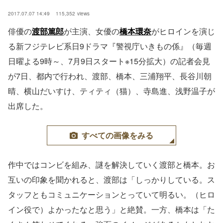
2017.07.07 14:49
115,352
views
俳優の
渡部篤郎
が主演、女優の
橋本環奈
がヒロインを演じ
る新フジテレビ系日9ドラマ『警視庁いきもの係』（毎週
日曜よる9時～、7月9日スタート※15分拡大）の記者会見
が7日、都内で行われ、渡部、橋本、三浦翔平、長谷川朝
晴、横山だいすけ、ティティ（猫）、寺島進、浅野温子が
出席した。
すべての画像をみる
作中ではコンビを組み、謎を解決していく渡部と橋本。お
互いの印象を聞かれると、渡部は「しっかりしている。ス
タッフともコミュニケーションとっていて明るい。（ヒロ
イン役で）よかったなと思う」と絶賛。一方、橋本は「た