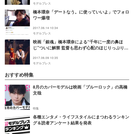
モデルプレス
橋本環奈「デートなう。に使っていいよ」でフォロ
ワー爆増
2017.06.14 10:34
モデルプレス
映画「銀魂」橋本環奈による“千年に一度の鼻ほ
じ”ついに解禁 監督も思わず心配のほじりっぷりに
称賛集まる
2017.06.09 10:35
モデルプレス
おすすめ特集
8月のカバーモデルは映画「ブルーロック」の高橋
文哉
特集
各種エンタメ・ライフスタイルにまつわるランキン
グ＆読者アンケート結果を発表