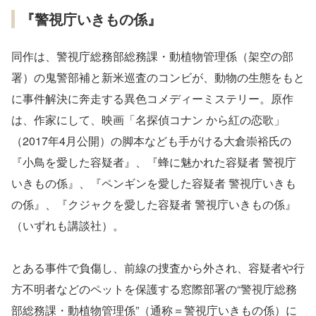
『警視庁いきもの係』
同作は、警視庁総務部総務課・動植物管理係（架空の部
署）の鬼警部補と新米巡査のコンビが、動物の生態をもと
に事件解決に奔走する異色コメディーミステリー。原作
は、作家にして、映画「名探偵コナン から紅の恋歌」
（2017年4月公開）の脚本なども手がける大倉崇裕氏の
『小鳥を愛した容疑者』、『蜂に魅かれた容疑者 警視庁
いきもの係』、『ペンギンを愛した容疑者 警視庁いきも
の係』、『クジャクを愛した容疑者 警視庁いきもの係』
（いずれも講談社）。
とある事件で負傷し、前線の捜査から外され、容疑者や行
方不明者などのペットを保護する窓際部署の“警視庁総務
部総務課・動植物管理係”（通称＝警視庁いきもの係）に