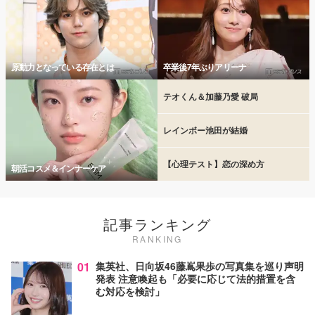
原動力となっている存在とは
卒業後7年ぶりアリーナ
テオくん＆加藤乃愛 破局
レインボー池田が結婚
【心理テスト】恋の深め方
朝活コスメ＆インナーケア
記事ランキング
RANKING
01
集英社、日向坂46藤嶌果歩の写真集を巡り声明
発表 注意喚起も「必要に応じて法的措置を含
む対応を検討」