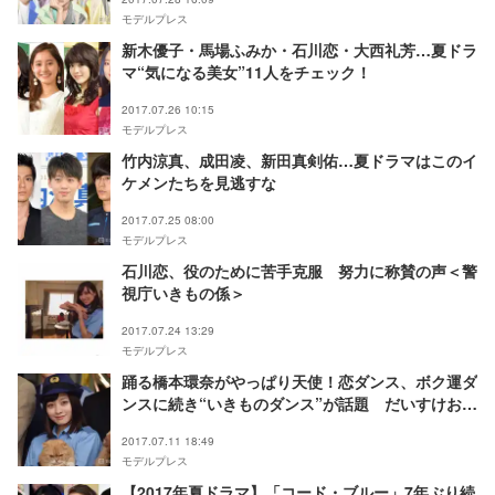
モデルプレス
新木優子・馬場ふみか・石川恋・大西礼芳…夏ドラ
マ“気になる美女”11人をチェック！
2017.07.26 10:15
モデルプレス
竹内涼真、成田凌、新田真剣佑…夏ドラマはこのイ
ケメンたちを見逃すな
2017.07.25 08:00
モデルプレス
石川恋、役のために苦手克服 努力に称賛の声＜警
視庁いきもの係＞
2017.07.24 13:29
モデルプレス
踊る橋本環奈がやっぱり天使！恋ダンス、ボク運ダ
ンスに続き“いきものダンス”が話題 だいすけお兄
さんも爽やかスマイル炸裂
2017.07.11 18:49
モデルプレス
【2017年夏ドラマ】「コード・ブルー」7年ぶり続