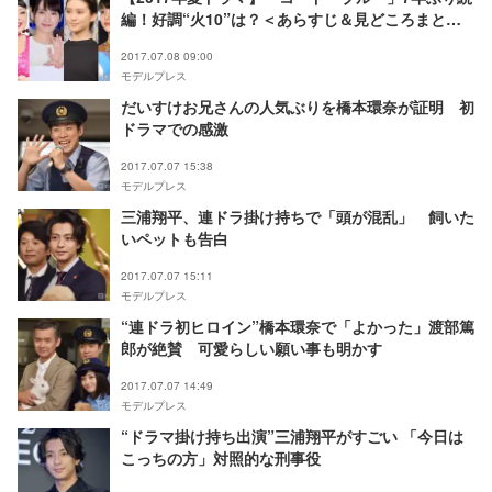
編！好調“火10”は？＜あらすじ＆見どころまとめ
＞
2017.07.08 09:00
モデルプレス
だいすけお兄さんの人気ぶりを橋本環奈が証明 初
ドラマでの感激
2017.07.07 15:38
モデルプレス
三浦翔平、連ドラ掛け持ちで「頭が混乱」 飼いた
いペットも告白
2017.07.07 15:11
モデルプレス
“連ドラ初ヒロイン”橋本環奈で「よかった」渡部篤
郎が絶賛 可愛らしい願い事も明かす
2017.07.07 14:49
モデルプレス
“ドラマ掛け持ち出演”三浦翔平がすごい 「今日は
こっちの方」対照的な刑事役