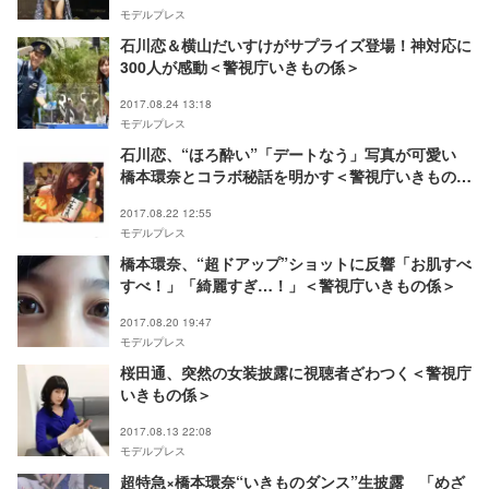
モデルプレス
石川恋＆横山だいすけがサプライズ登場！神対応に
300人が感動＜警視庁いきもの係＞
2017.08.24 13:18
モデルプレス
石川恋、“ほろ酔い”「デートなう」写真が可愛い
橋本環奈とコラボ秘話を明かす＜警視庁いきもの係
＞
2017.08.22 12:55
モデルプレス
橋本環奈、“超ドアップ”ショットに反響「お肌すべ
すべ！」「綺麗すぎ…！」＜警視庁いきもの係＞
2017.08.20 19:47
モデルプレス
桜田通、突然の女装披露に視聴者ざわつく＜警視庁
いきもの係＞
2017.08.13 22:08
モデルプレス
超特急×橋本環奈“いきものダンス”生披露 「めざ