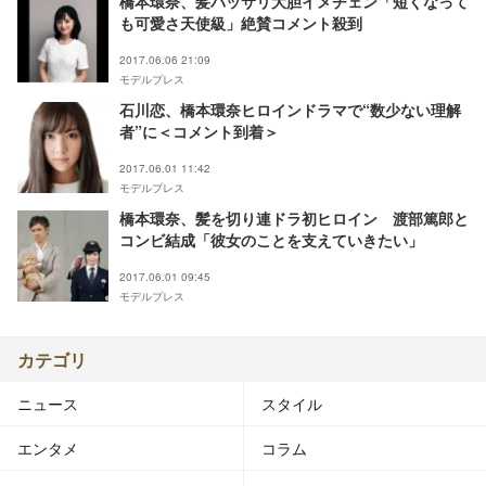
橋本環奈、髪バッサリ大胆イメチェン「短くなって
も可愛さ天使級」絶賛コメント殺到
2017.06.06 21:09
モデルプレス
石川恋、橋本環奈ヒロインドラマで“数少ない理解
者”に＜コメント到着＞
2017.06.01 11:42
モデルプレス
橋本環奈、髪を切り連ドラ初ヒロイン 渡部篤郎と
コンビ結成「彼女のことを支えていきたい」
2017.06.01 09:45
モデルプレス
カテゴリ
ニュース
スタイル
エンタメ
コラム