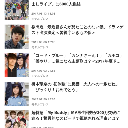
ましライブ」に6000人集結
2017.08.13 18:08
モデルプレス
桜田通「最近皆さんが見たことのない僕」ドラマゲ
スト出演決定＜警視庁いきもの係＞
2017.08.06 17:00
モデルプレス
「コード・ブルー」「カンナさーん！」「カホコ」
「僕やり」…気になる主題歌は？＜2017年夏ドラ
マ一覧まとめ＞
2017.08.03 21:55
モデルプレス
橋本環奈の“初体験”に反響「大人への一歩だね」
「びっくり！おめでとう」
2017.07.30 15:08
モデルプレス
超特急「My Buddy」MV再生回数が300万突破に
迫る！驚異的なスピードで視聴される理由とは？
2017.07.28 16:09