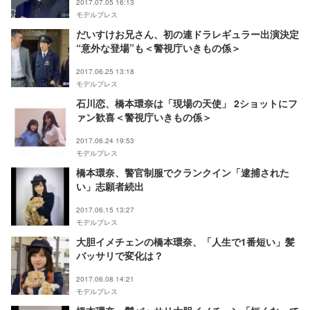
2017.07.05 16:13
モデルプレス
だいすけお兄さん、初の連ドラレギュラー出演決定
“意外な登場”も＜警視庁いきもの係＞
2017.06.25 13:18
モデルプレス
石川恋、橋本環奈は「現場の天使」 2ショットにフ
ァン歓喜＜警視庁いきもの係＞
2017.06.24 19:53
モデルプレス
橋本環奈、警官制服でクランクイン「逮捕された
い」志願者続出
2017.06.15 13:27
モデルプレス
大胆イメチェンの橋本環奈、「人生で1番短い」髪
バッサリで変化は？
2017.06.08 14:21
モデルプレス