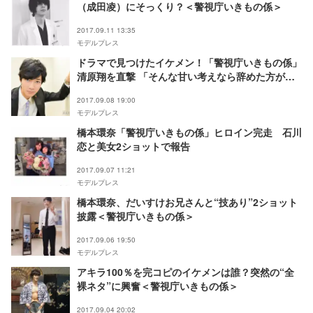
（成田凌）にそっくり？＜警視庁いきもの係＞
2017.09.11 13:35
モデルプレス
ドラマで見つけたイケメン！「警視庁いきもの係」
清原翔を直撃 「そんな甘い考えなら辞めた方がい
い」反対された俳優への道＜モデルプレスインタビ
2017.09.08 19:00
ュー＞
モデルプレス
橋本環奈「警視庁いきもの係」ヒロイン完走 石川
恋と美女2ショットで報告
2017.09.07 11:21
モデルプレス
橋本環奈、だいすけお兄さんと“技あり”2ショット
披露＜警視庁いきもの係＞
2017.09.06 19:50
モデルプレス
アキラ100％を完コピのイケメンは誰？突然の“全
裸ネタ”に興奮＜警視庁いきもの係＞
2017.09.04 20:02