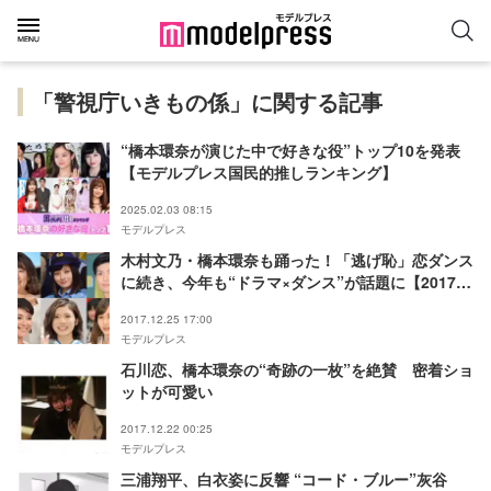
「警視庁いきもの係」に関する記事
“橋本環奈が演じた中で好きな役”トップ10を発表
【モデルプレス国民的推しランキング】
2025.02.03 08:15
モデルプレス
木村文乃・橋本環奈も踊った！「逃げ恥」恋ダンス
に続き、今年も“ドラマ×ダンス”が話題に【2017年
末特集】
2017.12.25 17:00
モデルプレス
石川恋、橋本環奈の“奇跡の一枚”を絶賛 密着ショ
ットが可愛い
2017.12.22 00:25
モデルプレス
三浦翔平、白衣姿に反響 “コード・ブルー”灰谷