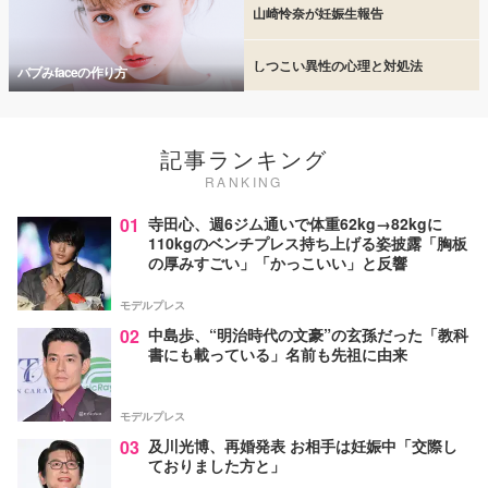
山崎怜奈が妊娠生報告
しつこい異性の心理と対処法
バブみfaceの作り方
記事ランキング
RANKING
01
寺田心、週6ジム通いで体重62kg→82kgに
110kgのベンチプレス持ち上げる姿披露「胸板
の厚みすごい」「かっこいい」と反響
モデルプレス
02
中島歩、“明治時代の文豪”の玄孫だった「教科
書にも載っている」名前も先祖に由来
モデルプレス
03
及川光博、再婚発表 お相手は妊娠中「交際し
ておりました方と」