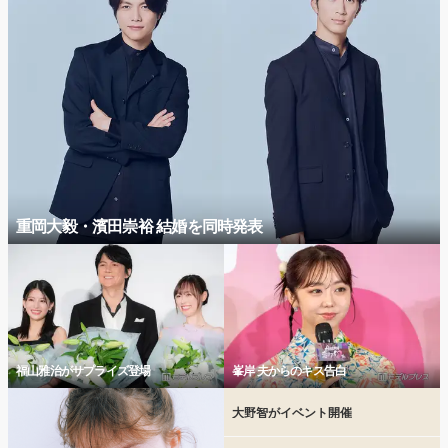
重岡大毅・濱田崇裕 結婚を同時発表
福山雅治がサプライズ登場
峯岸 夫からのキス告白
大野智がイベント開催