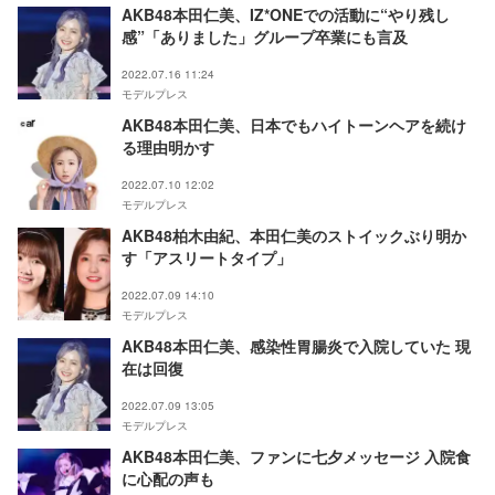
AKB48本田仁美、IZ*ONEでの活動に“やり残し
感”「ありました」グループ卒業にも言及
2022.07.16 11:24
モデルプレス
AKB48本田仁美、日本でもハイトーンヘアを続け
る理由明かす
2022.07.10 12:02
モデルプレス
AKB48柏木由紀、本田仁美のストイックぶり明か
す「アスリートタイプ」
2022.07.09 14:10
モデルプレス
AKB48本田仁美、感染性胃腸炎で入院していた 現
在は回復
2022.07.09 13:05
モデルプレス
AKB48本田仁美、ファンに七夕メッセージ 入院食
に心配の声も