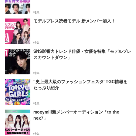
特集
モデルプレス読者モデル 新メンバー加入！
特集
SNS影響力トレンド俳優・女優を特集「モデルプレ
スカウントダウン」
特集
"史上最大級のファッションフェスタ"TGC情報を
たっぷり紹介
特集
moxymill新メンバーオーディション「to the
nex7」
特集