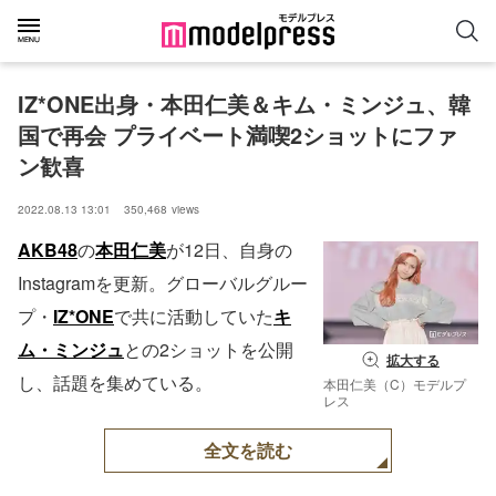
IZ*ONE出身・本田仁美＆キム・ミンジュ、韓
国で再会 プライベート満喫2ショットにファ
ン歓喜
2022.08.13 13:01
350,468
views
AKB48
の
本田仁美
が12日、自身の
Instagramを更新。グローバルグルー
プ・
IZ*ONE
で共に活動していた
キ
ム・ミンジュ
との2ショットを公開
拡大する
し、話題を集めている。
本田仁美（C）モデルプ
レス
全文を読む