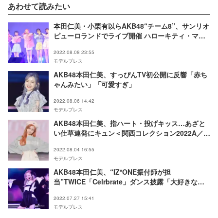
あわせて読みたい
本田仁美・小栗有以らAKB48“チーム8”、サンリオ
ピューロランドでライブ開催 ハローキティ・マイ
メロディ・シナモロールと「恋するフォーチュンク
2022.08.08 23:55
ッキー」披露も＜ライブレポート＞
モデルプレス
AKB48本田仁美、すっぴんTV初公開に反響「赤ち
ゃんみたい」「可愛すぎ」
2022.08.06 14:42
モデルプレス
AKB48本田仁美、指ハート・投げキッス…あざと
い仕草連発にキュン＜関西コレクション2022A／W
＞
2022.08.04 16:55
モデルプレス
AKB48本田仁美、“IZ*ONE振付師が担
当”TWICE「Celrbrate」ダンス披露「大好きな
Ruu先生の振り付け」
2022.07.27 15:41
モデルプレス