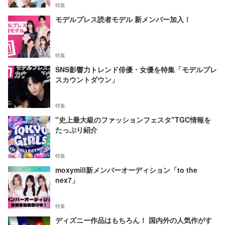
特集
モデルプレス読者モデル 新メンバー加入！
特集
SNS影響力トレンド俳優・女優を特集「モデルプレ
スカウントダウン」
特集
"史上最大級のファッションフェスタ"TGC情報を
たっぷり紹介
特集
moxymill新メンバーオーディション「to the
nex7」
特集
ディズニー作品はもちろん！ 国内外の人気作がす