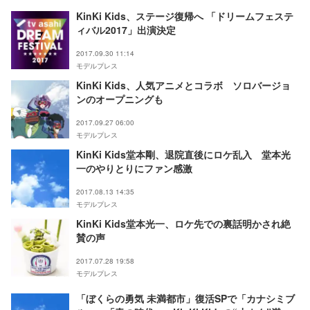
KinKi Kids、ステージ復帰へ 「ドリームフェステ
ィバル2017」出演決定
2017.09.30 11:14
モデルプレス
KinKi Kids、人気アニメとコラボ ソロバージョ
ンのオープニングも
2017.09.27 06:00
モデルプレス
KinKi Kids堂本剛、退院直後にロケ乱入 堂本光
一のやりとりにファン感激
2017.08.13 14:35
モデルプレス
KinKi Kids堂本光一、ロケ先での裏話明かされ絶
賛の声
2017.07.28 19:58
モデルプレス
「ぼくらの勇気 未満都市」復活SPで「カナシミブ