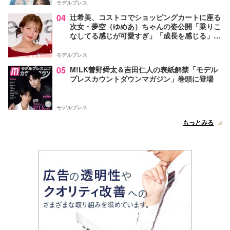
モデルプレス
04
辻希美、コストコでショッピングカートに座る
次女・夢空（ゆめあ）ちゃんの姿公開「乗りこ
なしてる感じが可愛すぎ」「成長を感じる」の
声
モデルプレス
05
M!LK曽野舜太＆吉田仁人の表紙解禁「モデル
プレスカウントダウンマガジン」巻頭に登場
モデルプレス
もっとみる