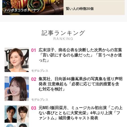
賢い人の特徴20個
ハリポタコラボドーナツ
記事ランキング
RANKING
01
広末涼子、病名公表を決断した次男からの言葉
「言い訳にするのも嫌だった」「言うべきか迷
った」
モデルプレス
02
集英社、日向坂46藤嶌果歩の写真集を巡り声明
発表 注意喚起も「必要に応じて法的措置を含
む対応を検討」
モデルプレス
03
元ME:I飯田栞月、ミュージカル初出演「この上
ない喜びとともに大変光栄」4年ぶり上演「フ
ァントム」城田優らキャスト発表