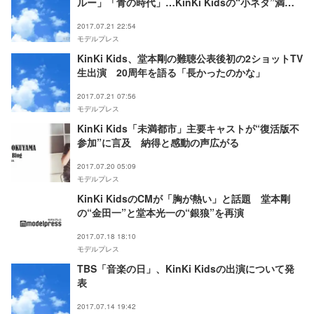
ルー」「青の時代」…KinKi Kidsの“小ネタ”満載
に視聴者反応「愛にあふれてる」
2017.07.21 22:54
モデルプレス
KinKi Kids、堂本剛の難聴公表後初の2ショットTV
生出演 20周年を語る「長かったのかな」
2017.07.21 07:56
モデルプレス
KinKi Kids「未満都市」主要キャストが“復活版不
参加”に言及 納得と感動の声広がる
2017.07.20 05:09
モデルプレス
KinKi KidsのCMが「胸が熱い」と話題 堂本剛
の“金田一”と堂本光一の“銀狼”を再演
2017.07.18 18:10
モデルプレス
TBS「音楽の日」、KinKi Kidsの出演について発
表
2017.07.14 19:42