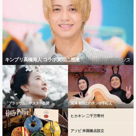
キンプリ高橋海人 コラボ実現に感激
「ブラッサム」ポスター公開
深澤 有田とのテンポ手応え
ヒカキン 二千万寄付
アソビ 米国拠点設立