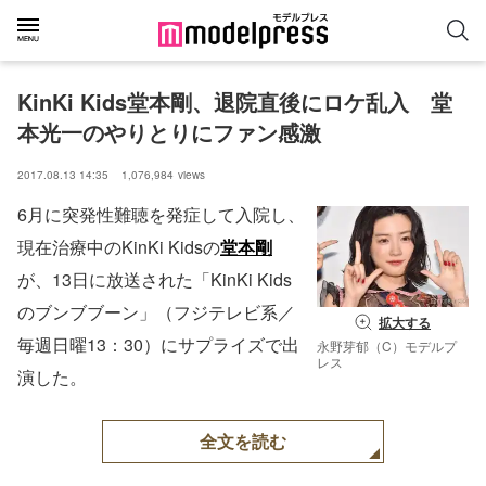
KinKi Kids堂本剛、退院直後にロケ乱入　堂
本光一のやりとりにファン感激
2017.08.13 14:35
1,076,984
views
6月に突発性難聴を発症して入院し、
現在治療中のKinKi Kidsの
堂本剛
が、13日に放送された「KinKi Kids
のブンブブーン」（フジテレビ系／
拡大する
毎週日曜13：30）にサプライズで出
永野芽郁（C）モデルプ
レス
演した。
全文を読む