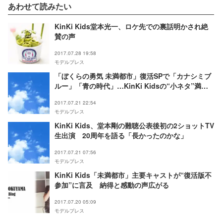
あわせて読みたい
KinKi Kids堂本光一、ロケ先での裏話明かされ絶
賛の声
2017.07.28 19:58
モデルプレス
「ぼくらの勇気 未満都市」復活SPで「カナシミブ
ルー」「青の時代」…KinKi Kidsの“小ネタ”満載
に視聴者反応「愛にあふれてる」
2017.07.21 22:54
モデルプレス
KinKi Kids、堂本剛の難聴公表後初の2ショットTV
生出演 20周年を語る「長かったのかな」
2017.07.21 07:56
モデルプレス
KinKi Kids「未満都市」主要キャストが“復活版不
参加”に言及 納得と感動の声広がる
2017.07.20 05:09
モデルプレス