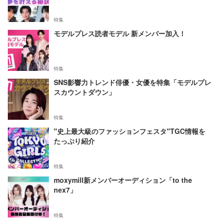
特集
モデルプレス読者モデル 新メンバー加入！
特集
SNS影響力トレンド俳優・女優を特集「モデルプレ
スカウントダウン」
特集
"史上最大級のファッションフェスタ"TGC情報を
たっぷり紹介
特集
moxymill新メンバーオーディション「to the
nex7」
特集