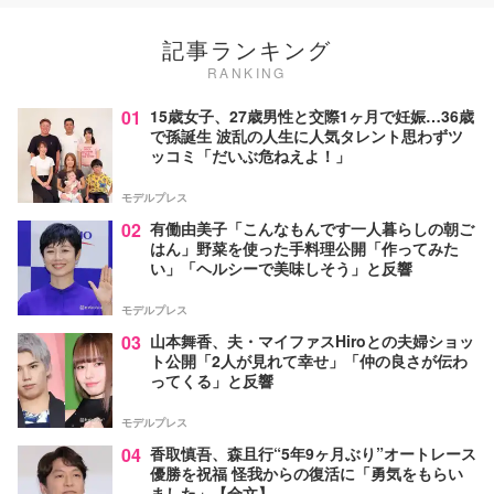
記事ランキング
RANKING
01
15歳女子、27歳男性と交際1ヶ月で妊娠…36歳
で孫誕生 波乱の人生に人気タレント思わずツ
ッコミ「だいぶ危ねえよ！」
モデルプレス
02
有働由美子「こんなもんです一人暮らしの朝ご
はん」野菜を使った手料理公開「作ってみた
い」「ヘルシーで美味しそう」と反響
モデルプレス
03
山本舞香、夫・マイファスHiroとの夫婦ショッ
ト公開「2人が見れて幸せ」「仲の良さが伝わ
ってくる」と反響
モデルプレス
04
香取慎吾、森且行“5年9ヶ月ぶり”オートレース
優勝を祝福 怪我からの復活に「勇気をもらい
ました」【全文】