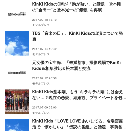
KinKi KidsのCMが「胸が熱い」と話題 堂本剛
の“金田一”と堂本光一の“銀狼”を再演
2017.07.18 18:10
モデルプレス
TBS「音楽の日」、KinKi Kidsの出演について発
表
2017.07.14 19:42
モデルプレス
元女優の宝生舞、「未満都市」撮影現場でKinKi
Kids＆相葉雅紀＆松本潤と交流
2017.07.12 20:50
モデルプレス
KinKi Kids堂本剛、もう“キラキラの剛”には会え
ない…？現在の恋愛、結婚観、プライベートを包み
隠さず語る
2017.07.09 09:00
モデルプレス
KinKi Kids「LOVE LOVE あいしてる」名場面復
活で「懐かしい」「伝説の番組」と話題 事前番組