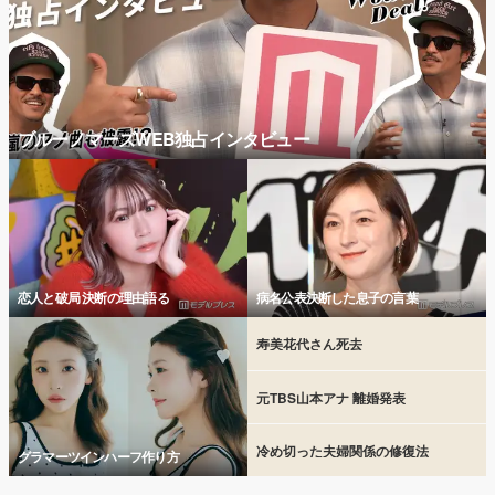
ブルーノマーズWEB独占インタビュー
恋人と破局 決断の理由語る
病名公表決断した息子の言葉
寿美花代さん死去
元TBS山本アナ 離婚発表
冷め切った夫婦関係の修復法
グラマーツインハーフ作り方