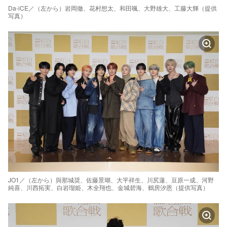
Da-iCE／（左から）岩岡徹、花村想太、和田颯、大野雄大、工藤大輝（提供
写真）
JO1／（左から）與那城奨、佐藤景瑚、大平祥生、川尻蓮、豆原一成、河野
純喜、川西拓実、白岩瑠姫、木全翔也、金城碧海、鶴房汐恩（提供写真）