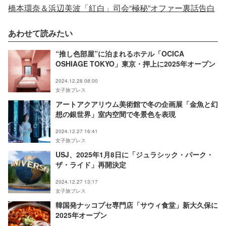
橋本環奈＆浜辺美波「紅白」司会“極秘”オファー裏話告白
あわせて読みたい
“推し色部屋”に泊まれるホテル「OCICA
OSHIAGE TOKYO」東京・押上に2025年オープン
2024.12.28 08:00
女子旅プレス
アートアクアリウム美術館で冬の企画展「金魚と幻
想の銀世界」室内空間で冬景色を表現
2024.12.27 16:41
女子旅プレス
USJ、2025年1月8日に「ジュラシック・パーク・
ザ・ライド」再開決定
2024.12.27 13:17
女子旅プレス
韓国発ナッコプセ専門店「サウィ食堂」新大久保に
2025年オープン