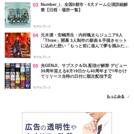
03
Number_i、全国5都市・5大ドーム公演詳細解
禁【日程・場所一覧】
モデルプレス
04
元木湧・安嶋秀生・内村颯太らジュニア9人
「Three」開幕 3人制作の新曲＆手描きセット
に込めた想い「もっと前に進んで夢を掴みた
い」【ゲネプロレポ】
モデルプレス
05
光GENJI、サブスク＆DL配信が解禁 デビュー
39周年迎える8月19日から40周年まで1年かけ
てリリース当時の日付に順次配信予定
モデルプレス
もっとみる