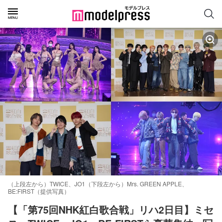
（上段左から）TWICE、JO1（下段左から）Mrs. GREEN APPLE、
BE:FIRST（提供写真）
【「第75回NHK紅白歌合戦」リハ2日目】ミセ