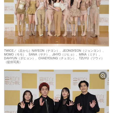
TWICE／（左から）NAYEON（ナヨン）、JEONGYEON（ジョンヨン）、
MOMO（モモ）、SANA（サナ）、JIHYO（ジヒョ）、MINA（ミナ）、
DAHYUN（ダヒョン）、CHAEYOUNG（チェヨン）、TZUYU（ツウィ）
（提供写真）