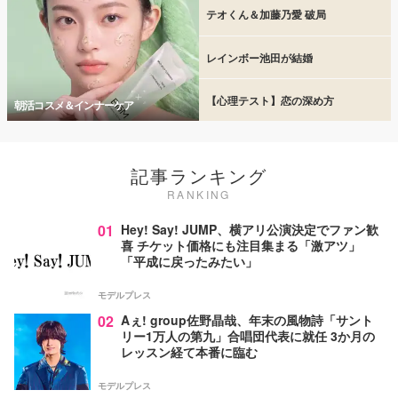
テオくん＆加藤乃愛 破局
レインボー池田が結婚
【心理テスト】恋の深め方
朝活コスメ＆インナーケア
記事ランキング
RANKING
01
Hey! Say! JUMP、横アリ公演決定でファン歓
喜 チケット価格にも注目集まる「激アツ」
「平成に戻ったみたい」
モデルプレス
02
Aぇ! group佐野晶哉、年末の風物詩「サント
リー1万人の第九」合唱団代表に就任 3か月の
レッスン経て本番に臨む
モデルプレス