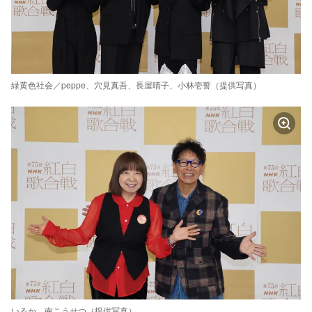
緑黄色社会／peppe、穴見真吾、長屋晴子、小林壱誓（提供写真）
いるか、南こうせつ（提供写真）