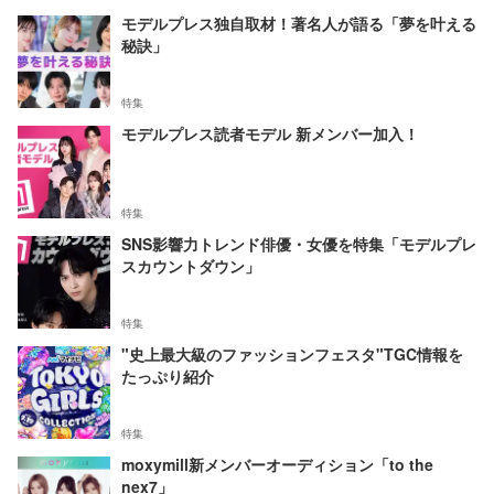
モデルプレス独自取材！著名人が語る「夢を叶える
秘訣」
特集
モデルプレス読者モデル 新メンバー加入！
特集
SNS影響力トレンド俳優・女優を特集「モデルプレ
スカウントダウン」
特集
"史上最大級のファッションフェスタ"TGC情報を
たっぷり紹介
特集
moxymill新メンバーオーディション「to the
nex7」