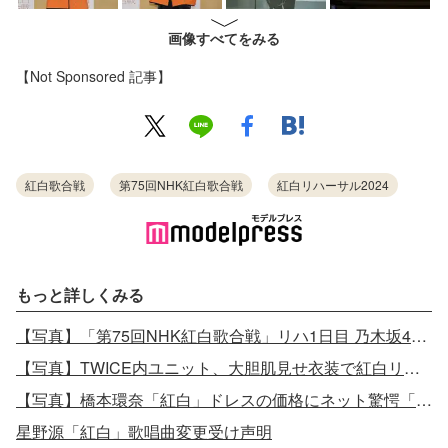
画像すべてをみる
【Not Sponsored 記事】
紅白歌合戦
第75回NHK紅白歌合戦
紅白リハーサル2024
もっと詳しくみる
【写真】「第75回NHK紅白歌合戦」リハ1日目 乃木坂46・ME:I・あいみょん・櫻坂46ら豪華集結
【写真】TWICE内ユニット、大胆肌見せ衣装で紅白リハ登場
【写真】橋本環奈「紅白」ドレスの価格にネット驚愕「目を疑った」「衝撃」
星野源「紅白」歌唱曲変更受け声明