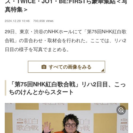
ス・TWICE・JO1・BE:FIRSTら豪華集結＜写
真特集＞
2024.12.29 10:46
700,658
views
29日、東京・渋谷のNHKホールにて「第75回NHK紅白歌
合戦」の音合わせ・取材会を行われた。ここでは、リハ2
日目の様子を写真でまとめる。
すべての画像をみる
「第75回NHK紅白歌合戦」リハ2日目、こっ
ちのけんとからスタート