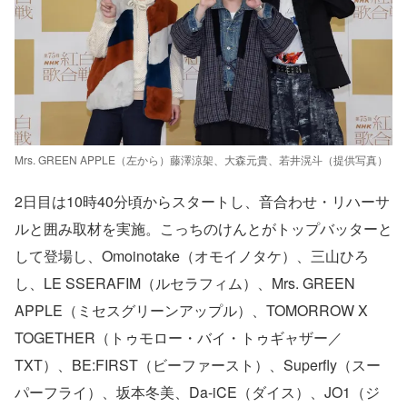
Mrs. GREEN APPLE（左から）藤澤涼架、大森元貴、若井滉斗（提供写真）
2日目は10時40分頃からスタートし、音合わせ・リハーサ
ルと囲み取材を実施。こっちのけんとがトップバッターと
して登場し、Omoinotake（オモイノタケ）、三山ひろ
し、LE SSERAFIM（ルセラフィム）、Mrs. GREEN
APPLE（ミセスグリーンアップル）、TOMORROW X
TOGETHER（トゥモロー・バイ・トゥギャザー／
TXT）、BE:FIRST（ビーファースト）、Superfly（スー
パーフライ）、坂本冬美、Da-iCE（ダイス）、JO1（ジ