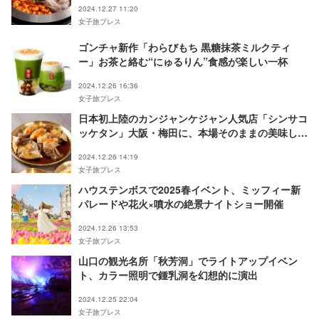
2024.12.27 11:20
女子旅プレス
ゴンチャ新作「わらびもち 黒糖抹茶ミルクティ
ー」お茶と絡む“にゅるりん”食感が楽しい一杯
2024.12.26 16:36
女子旅プレス
日本初上陸のカンジャンケジャン人気店「シンサコ
ッケタン」大阪・梅田に、本場そのままの美味しさ
提供
2024.12.26 14:19
女子旅プレス
ハウステンボスで2025春イベント、ミッフィー新
パレードや花火×噴水の絶景ナイトショー開催
2024.12.26 13:53
女子旅プレス
山口の観光名所「秋芳洞」でライトアップイベン
ト、カラー照明で鍾乳洞を幻想的に演出
2024.12.25 22:04
女子旅プレス