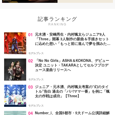
記事ランキング
RANKING
01
元木湧・安嶋秀生・内村颯太らジュニア9人
「Three」開幕 3人制作の新曲＆手描きセット
に込めた想い「もっと前に進んで夢を掴みた
い」【ゲネプロレポ】
モデルプレス
02
「No No Girls」ASHA＆KOKONA、デビュー
決定 ユニット・TAKARAとしてセルフプロデ
ュース楽曲リリースへ
モデルプレス
03
ジュニア・元木湧、内村颯太考案の“幻のタイ
トル”告白 過去の「パパママ一番」を例に「颯
太の作戦は成功」【Three】
モデルプレス
04
Number_i、全国5都市・5大ドーム公演詳細解