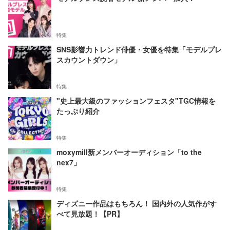
特集
SNS影響力トレンド俳優・女優を特集「モデルプレ
スカウントダウン」
特集
"史上最大級のファッションフェスタ"TGC情報を
たっぷり紹介
特集
moxymill新メンバーオーディション「to the
nex7」
特集
ディズニー作品はもちろん！ 国内外の人気作がす
べて見放題！【PR】