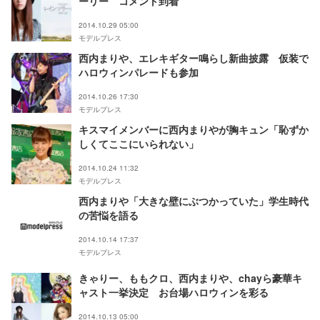
ーリー コメント到着
2014.10.29 05:00
モデルプレス
西内まりや、エレキギター鳴らし新曲披露 仮装で
ハロウィンパレードも参加
2014.10.26 17:30
モデルプレス
キスマイメンバーに西内まりやが胸キュン「恥ずか
しくてここにいられない」
2014.10.24 11:32
モデルプレス
西内まりや「大きな壁にぶつかっていた」学生時代
の苦悩を語る
2014.10.14 17:37
モデルプレス
きゃりー、ももクロ、西内まりや、chayら豪華キ
ャスト一挙決定 お台場ハロウィンを彩る
2014.10.13 05:00