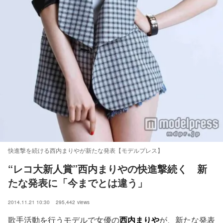
快進撃を続ける西内まりやが新たな発表【モデルプレス】
“レコ大新人賞”西内まりやの快進撃続く　新
たな発表に「今までとは違う」
2014.11.21 10:30
295,442
views
歌手活動を行うモデルで女優の
西内まりや
が、新たな発表