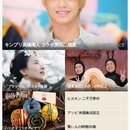
キンプリ高橋海人 コラボ実現に感激
「ブラッサム」ポスター公開
深澤 有田とのテンポ手応え
ヒカキン 二千万寄付
アソビ 米国拠点設立
賢い人の特徴20個
ハリポタコラボドーナツ