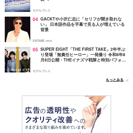
モデルプレス
04
GACKTや小沢仁志に「セリフが聞き取れな
い」 日本語作品を字幕で見る人が増えている
背景
ENTAME next
05
SUPER EIGHT「THE FIRST TAKE」2年半ぶ
り登場「無責任ヒーロー」一発撮り 令和8年8
月8日公開・THEイナズマ戦隊と特別パフォー
マンス
モデルプレス
もっとみる