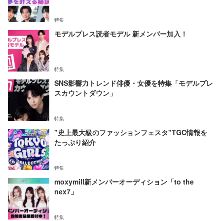
特集
モデルプレス読者モデル 新メンバー加入！
特集
SNS影響力トレンド俳優・女優を特集「モデルプレ
スカウントダウン」
特集
"史上最大級のファッションフェスタ"TGC情報を
たっぷり紹介
特集
moxymill新メンバーオーディション「to the
nex7」
特集