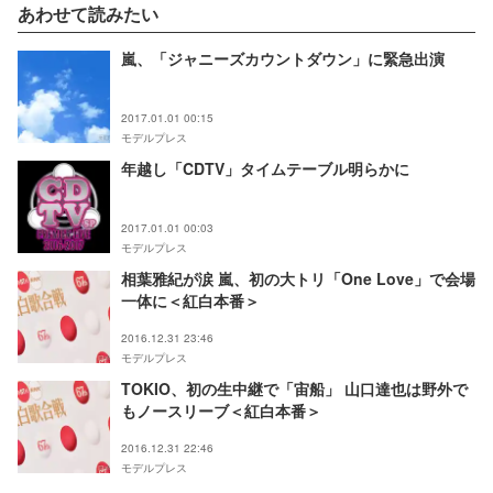
あわせて読みたい
嵐、「ジャニーズカウントダウン」に緊急出演
2017.01.01 00:15
モデルプレス
年越し「CDTV」タイムテーブル明らかに
2017.01.01 00:03
モデルプレス
相葉雅紀が涙 嵐、初の大トリ「One Love」で会場
一体に＜紅白本番＞
2016.12.31 23:46
モデルプレス
TOKIO、初の生中継で「宙船」 山口達也は野外で
もノースリーブ＜紅白本番＞
2016.12.31 22:46
モデルプレス