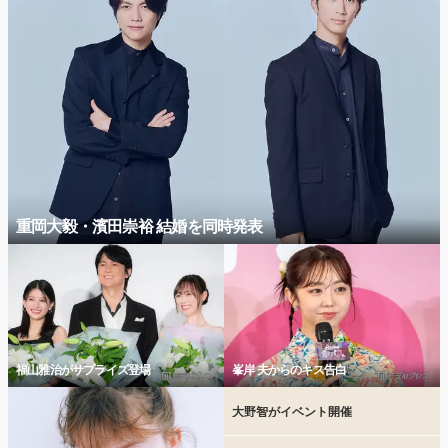
重岡大毅・濱田崇裕 結婚を同時発表
福山雅治がサプライズ登場
峯岸 夫からのキス告白
大野智がイベント開催