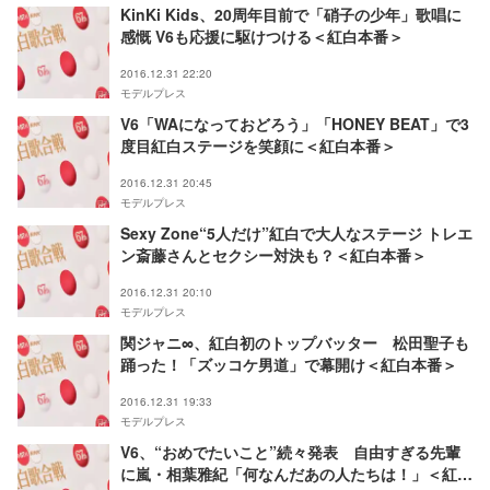
KinKi Kids、20周年目前で「硝子の少年」歌唱に
感慨 V6も応援に駆けつける＜紅白本番＞
2016.12.31 22:20
モデルプレス
V6「WAになっておどろう」「HONEY BEAT」で3
度目紅白ステージを笑顔に＜紅白本番＞
2016.12.31 20:45
モデルプレス
Sexy Zone“5人だけ”紅白で大人なステージ トレエ
ン斎藤さんとセクシー対決も？＜紅白本番＞
2016.12.31 20:10
モデルプレス
関ジャニ∞、紅白初のトップバッター 松田聖子も
踊った！「ズッコケ男道」で幕開け＜紅白本番＞
2016.12.31 19:33
モデルプレス
V6、“おめでたいこと”続々発表 自由すぎる先輩
に嵐・相葉雅紀「何なんだあの人たちは！」＜紅白