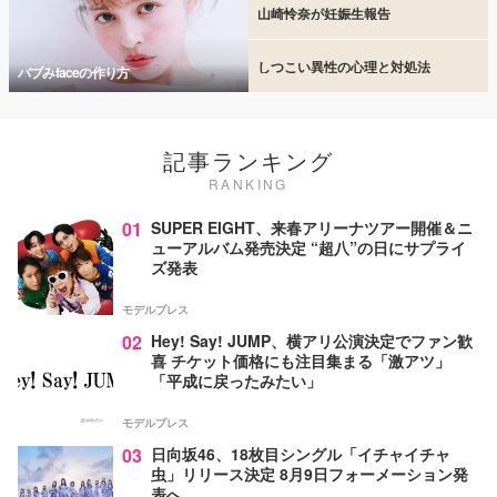
山崎怜奈が妊娠生報告
しつこい異性の心理と対処法
バブみfaceの作り方
記事ランキング
RANKING
01
SUPER EIGHT、来春アリーナツアー開催＆ニ
ューアルバム発売決定 “超八”の日にサプライ
ズ発表
モデルプレス
02
Hey! Say! JUMP、横アリ公演決定でファン歓
喜 チケット価格にも注目集まる「激アツ」
「平成に戻ったみたい」
モデルプレス
03
日向坂46、18枚目シングル「イチャイチャ
虫」リリース決定 8月9日フォーメーション発
表へ