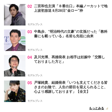
02
二宮和也主演「８番出口」本編ノーカットで地
上波初放送 8月28日“金ロー”枠
モデルプレス
03
中島歩、“明治時代の文豪”の玄孫だった「教科
書にも載っている」名前も先祖に由来
モデルプレス
04
及川光博、再婚発表 お相手は妊娠中「交際し
ておりました方と」
モデルプレス
05
戸塚純貴、結婚発表「いつも支えてくださる皆
さまのお陰で、人生の節目を迎えられること、
心より感謝しております」【全文】
モデルプレス
もっとみる