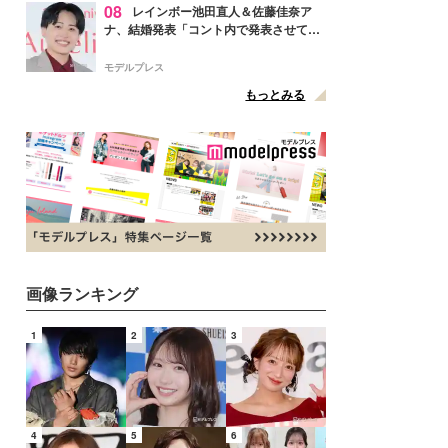
08
レインボー池田直人＆佐藤佳奈ア
ナ、結婚発表「コント内で発表させてい
ただきました」読売テレビ退社は生活拠
点変更のため
モデルプレス
もっとみる
画像ランキング
1
2
3
4
5
6