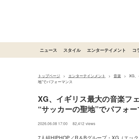
ニュース
スタイル
エンターテイメント
コ
トップページ
エンターテインメント
音楽
XG
>
>
>
地”でパフォーマンス
XG、イギリス最大の音楽フ
“サッカーの聖地”でパフォー
2026.06.08 17:00
82,412
views
7人組HIPHOP／R＆Bグループ・XG（エッ