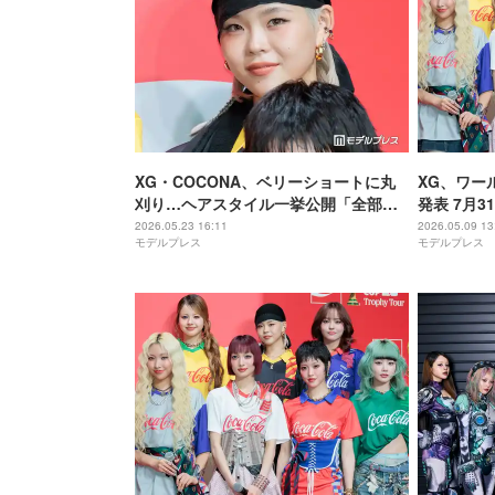
XG・COCONA、ベリーショートに丸
XG、ワー
刈り…ヘアスタイル一挙公開「全部似
発表 7月3
合ってる」「圧巻オーラ」と反響
2026.05.23 16:11
2026.05.09 13
モデルプレス
モデルプレス