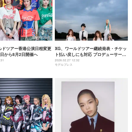
ルドツアー香港公演日程変更
XG、ワールドツアー継続発表・チケッ
1日から8月2日開催へ
ト払い戻しにも対応 プロデューサー
SIMONらの逮捕受け【全文】
:31
2026.02.27 12:32
モデルプレス