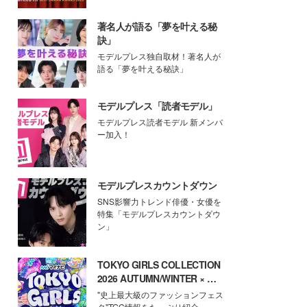
著名人が語る「夢を叶える秘
訣」
モデルプレス独自取材！著名人が
語る「夢を叶える秘訣」
モデルプレス「読者モデル」
モデルプレス読者モデル 新メンバ
ー加入！
モデルプレスカウントダウン
SNS影響力トレンド俳優・女優を
特集「モデルプレスカウントダウ
ン」
TOKYO GIRLS COLLECTION
2026 AUTUMN/WINTER × モ
デルプレス
"史上最大級のファッションフェス
タ"TGC情報をたっぷり紹介