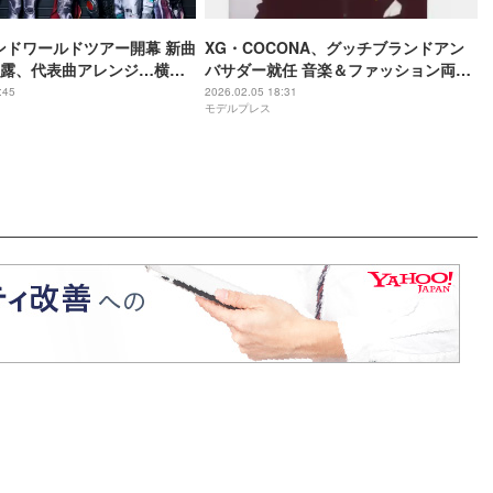
ンドワールドツアー開幕 新曲
XG・COCONA、グッチブランドアン
露、代表曲アレンジ…横浜
バサダー就任 音楽＆ファッション両分
熱狂
野で存在感放つ【コメント】
:45
2026.02.05 18:31
モデルプレス