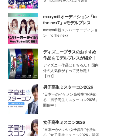
moxymillオーディション「to
the nex7」×モデルプレス
moxymill新メンバーオーディショ
ン「to the nex7」
ディズニープラスのおすすめ
作品をモデルプレスが紹介！
ディズニー作品はもちろん！ 国内
外の人気作がすべて見放題！
【PR】
男子高生ミスターコン2026
“日本一のイケメン高校生”を決め
る「男子高生ミスターコン2026」
開催中！
女子高生ミスコン2026
“日本一かわいい女子高生”を決め
る「女子高生ミスコン2026」開催