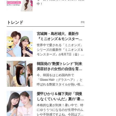
中！
トレンド
PR
宮城舞・島村雄大、最新作
『ミニオンズ＆モンスター
ズ』の魅力熱弁 ハチャメチャ
世界中で愛される「ミニオンズ」
だけじゃない“友情と絆”に感
シリーズの最新作『ミニオンズ＆
動
モンスターズ』が8月7日（金）に
公開。モデルプレスでは、“大のミ
韓国発の“艶髪トレンド”到来
ニオン好き”という共通点を持つモ
デルの宮城舞と島村雄大の特別対
美容好きの女性の自信を育む
談をお届け！それぞれの視点か
「ヘアケア事情」って？
今、韓国をはじめ国内外で
ら、今作ならではの魅力や予想外
「Glass Hair（グラスヘア）」と
の感動をもたらす奥深いストーリ
呼ばれる艶髪スタイルが熱い視線
ーについて熱く語り合ってもらっ
を集めています。メイクやファッ
た。
愛甲ひかり＆橋下美好「我慢
ションの完成度を高めるベースと
して、“髪そのものの美しさ”に改
しなくていいんだ」夏の“暑さ
めて注目する人が増えている様
対策”の新しい選択肢とは？
本格的な夏が到来！暑い中で、特
子。今回は、そんな憧れの艶やか
にゆううつになるのが生理中のム
な髪を日常で叶える、美容好きの
レや不快感ですよね。今回はプラ