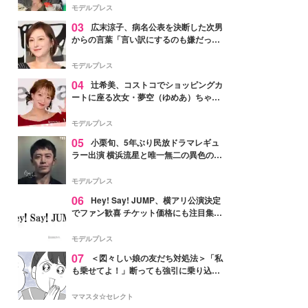
「かっこいい」と反響
モデルプレス
03
広末涼子、病名公表を決断した次男
からの言葉「言い訳にするのも嫌だっ
た」「言うべきか迷った」
モデルプレス
04
辻希美、コストコでショッピングカ
ートに座る次女・夢空（ゆめあ）ちゃん
の姿公開「乗りこなしてる感じが可愛す
ぎ」「成長を感じる」の声
モデルプレス
05
小栗旬、5年ぶり民放ドラマレギュ
ラー出演 横浜流星と唯一無二の異色のバ
ディで初共演【LOST10】
モデルプレス
06
Hey! Say! JUMP、横アリ公演決定
でファン歓喜 チケット価格にも注目集ま
る「激アツ」「平成に戻ったみたい」
モデルプレス
07
＜図々しい娘の友だち対処法＞「私
も乗せてよ！」断っても強引に乗り込ん
でくる友だち【第1話まんが】
ママスタ☆セレクト