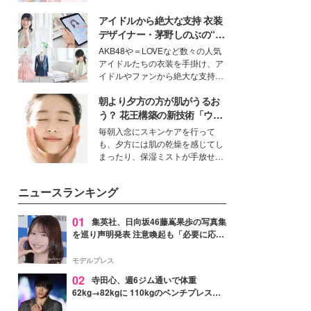
女性たちのヘアケア事情を紹介し
イベートでも仲良しで旅行好きな
ます。
アイドルから絶大な支持 衣装
モデル・愛甲ひかりさんと橋下美
好さんを迎えて本音で女子会トー
デザイナー・茅野しのぶの“可
ク。猛暑のお出かけを快適に過ご
愛い”を作る美学＜「シチズン
AKB48や＝LOVEなど数々の人気
すヒントや、2人が感動した夏の
クロスシー」インタビュー＞
アイドルたちの衣装を手掛け、ア
生理の新常識にも迫りました。
イドルやファンから絶大な支持を
得る、株式会社オサレカンパニー
朝より夕方の方が肌がうるお
取締役兼クリエイティブディレク
ター・茅野しのぶ。一人ひとりの
う？ 花王構築の新技術「ウォ
個性に寄り添い、魅力を引き出す
ーターキャプチャリングスキ
毎朝入念にスキンケアを行って
衣装作りは、多くの女性たちに勇
ン（捕水肌）」がスキンケア
も、夕方には肌の乾燥を感じてし
気と自信を与え続けている。
の常識を変える予感
まったり、保湿ミストが手放せな
いという読者も多いのでは？そん
な美容の常識を大きく変える可能
ニュースランキング
性を秘めた、革新的な「Water
Capturing Skin（ウォーターキャ
プチャリングスキン：捕水肌）」
01
集英社、日向坂46藤嶌果歩の写真集
技術を、花王が構築した。
を巡り声明発表 注意喚起も「必要に応じ
て法的措置を含む対応を検討」
モデルプレス
02
寺田心、週6ジム通いで体重
62kg→82kgに 110kgのベンチプレス持
ち上げる姿披露「胸板の厚みすごい」