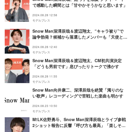
で感動した瞬間とは「甘やかそうかなと思います」
2024.08.28 12:58
モデルプレス
Snow Man深澤辰哉＆渡辺翔太、“キャラ被り”で
論争勃発？候補から落選したメンバーも「天使とか
言ってる場合じゃない」
2024.08.28 12:40
モデルプレス
Snow Man深澤辰哉＆渡辺翔太、CM初共演決定
「どうも男前です」息ぴったりトークで沸かす
2024.08.28 11:55
モデルプレス
Snow Man向井康二、深澤辰哉を絶賛「濁りのな
い歌声」レコーディングで苦戦した楽曲も明かす
2024.08.23 10:50
モデルプレス
M!LK佐野勇斗、Snow Man深澤辰哉とライブ参戦
2ショット報告に反響「呼び方も最高」「楽しそ
う」