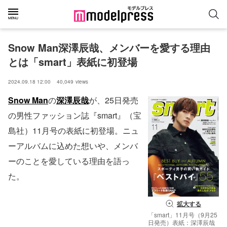
Snow Man深澤辰哉、メンバーを愛する理由
とは「smart」表紙に初登場
2024.09.18 12:00
40,049
views
Snow Man
の
深澤辰哉
が、25日発売
の男性ファッション誌『smart』（宝
島社）11月号の表紙に初登場。ニュ
ーアルバムに込めた想いや、メンバ
ーのことを愛している理由を語っ
た。
拡大する
「smart」11月号（9月25
日発売）表紙：深澤辰哉