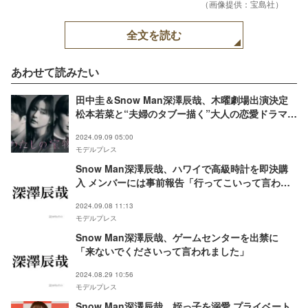
（画像提供：宝島社）
全文を読む
あわせて読みたい
田中圭＆Snow Man深澤辰哉、木曜劇場出演決定
松本若菜と“夫婦のタブー描く”大人の恋愛ドラマ
【わたしの宝物】
2024.09.09 05:00
モデルプレス
Snow Man深澤辰哉、ハワイで高級時計を即決購
入 メンバーには事前報告「行ってこいって言われ
た」
2024.09.08 11:13
モデルプレス
Snow Man深澤辰哉、ゲームセンターを出禁に
「来ないでくださいって言われました」
2024.08.29 10:56
モデルプレス
Snow Man深澤辰哉、姪っ子を溺愛 プライベート