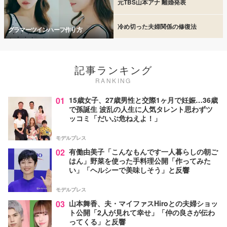
元TBS山本アナ 離婚発表
冷め切った夫婦関係の修復法
グラマーツインハーフ作り方
記事ランキング
RANKING
01
15歳女子、27歳男性と交際1ヶ月で妊娠…36歳
で孫誕生 波乱の人生に人気タレント思わずツ
ッコミ「だいぶ危ねえよ！」
モデルプレス
02
有働由美子「こんなもんです一人暮らしの朝ご
はん」野菜を使った手料理公開「作ってみた
い」「ヘルシーで美味しそう」と反響
モデルプレス
03
山本舞香、夫・マイファスHiroとの夫婦ショッ
ト公開「2人が見れて幸せ」「仲の良さが伝わ
ってくる」と反響