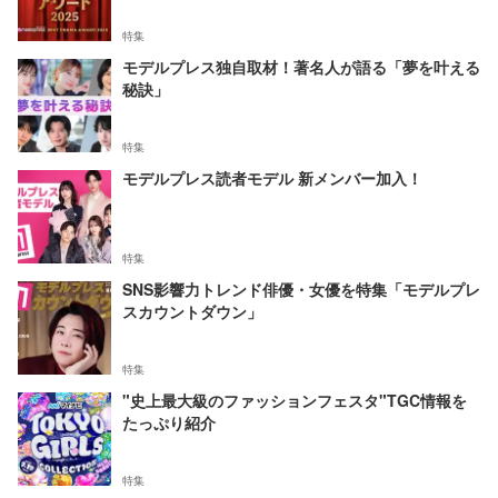
特集
モデルプレス独自取材！著名人が語る「夢を叶える
秘訣」
特集
モデルプレス読者モデル 新メンバー加入！
特集
SNS影響力トレンド俳優・女優を特集「モデルプレ
スカウントダウン」
特集
"史上最大級のファッションフェスタ"TGC情報を
たっぷり紹介
特集