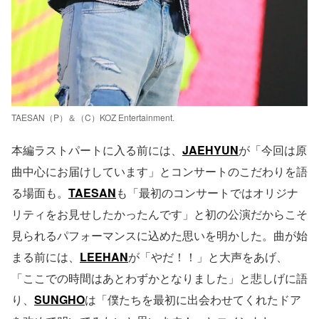
TAESAN（P）＆（C）KOZ Entertainment.
本編ラストパートに入る前には、
JAEHYUN
が「今回は原
曲中心にお届けしています」とコンサートのこだわりを語
る場面も。
TAESAN
も「最初のコンサートではオリジナ
リティをお見せしたかったんです」と初の公演だからこそ
見られるパフォーマンスに込めた思いを明かした。曲が始
まる前には、
LEEHAN
が「やだ！！」と大声をあげ、
「ここでの時間はあとわずかとなりました」と悲しげに語
り、
SUNGHO
は「僕たちを最初に出会わせてくれたドア