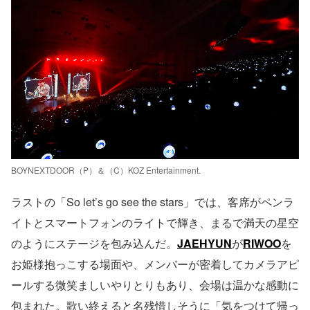
BOYNEXTDOOR（P）＆（C）KOZ Entertainment.
ラストの「So let’s go see the stars」では、客席がペンラ
イトとスマートフォンのライトで輝き、まるで満天の星空
のようにステージを包み込んだ。
JAEHYUN
が
RIWOO
を
お姫様抱っこする場面や、メンバーが密着してカメラアピ
ールする微笑ましいやりとりもあり、会場は温かな感動に
包まれた。歌い終えると名残惜しそうに「気をつけて帰っ