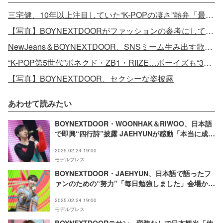
三宅健、10年以上注目していた“K-POPの凄さ”熱弁「最近気になるのはBOYNEXTDOORとRIIZE」
【写真】BOYNEXTDOORがファッションの参考にしているBTSメンバー
NewJeans＆BOYNEXTDOOR、SNSミーム生み出す歌詞に“共通点”
“K-POP第5世代”ボネクド・ZB1・RIIZE…ボーイズも“3分弱”で勝負の時代に
【写真】BOYNEXTDOOR、セクシーな姿披露
あわせて読みたい
BOYNEXTDOOR・WOONHAK＆RIWOO、日本語
で即興“四行詩”披露 JAEHYUNが感動「本当に成長
しました」【‘KNOCK ON Vol.1’ IN JAPANレポ】
2025.02.24 19:00
モデルプレス
BOYNEXTDOOR・JAEHYUN、日本語で語ったフ
ァンのための“努力”「毎日勉強しました」会場から
は拍手【メンバーコメント全文／‘KNOCK ON
2025.02.24 19:00
Vol.1’ IN JAPAN】
モデルプレス
BOYNEXTDOORテサン、変装なしで日本観光「他