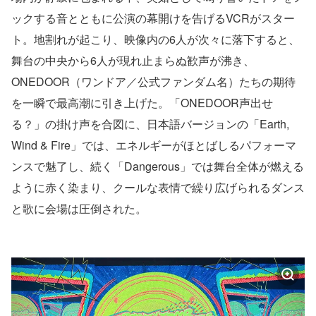
ックする音とともに公演の幕開けを告げるVCRがスター
ト。地割れが起こり、映像内の6人が次々に落下すると、
舞台の中央から6人が現れ止まらぬ歓声が沸き、
ONEDOOR（ワンドア／公式ファンダム名）たちの期待
を一瞬で最高潮に引き上げた。「ONEDOOR声出せ
る？」の掛け声を合図に、日本語バージョンの「Earth,
Wind & Fire」では、エネルギーがほとばしるパフォーマ
ンスで魅了し、続く「Dangerous」では舞台全体が燃える
ように赤く染まり、クールな表情で繰り広げられるダンス
と歌に会場は圧倒された。