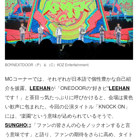
BOYNEXTDOOR（P）＆（C）KOZ Entertainment.
MCコーナーでは、それぞれが日本語で個性豊かな自己紹
介を披露。
LEEHAN
が「ONEDOORの“好きピ”
LEEHAN
です！」と茶目っ気たっぷりに呼びかけると、会場は黄色
い歓声に包まれた。今回の公演タイトル「KNOCK ON」
には、“楽園”という意味が込められているそうで、
SUNGHO
は「ファンの皆さんの心をノックオンすると言
う意味です」と語り、ファンの期待をさらに高め、タイト