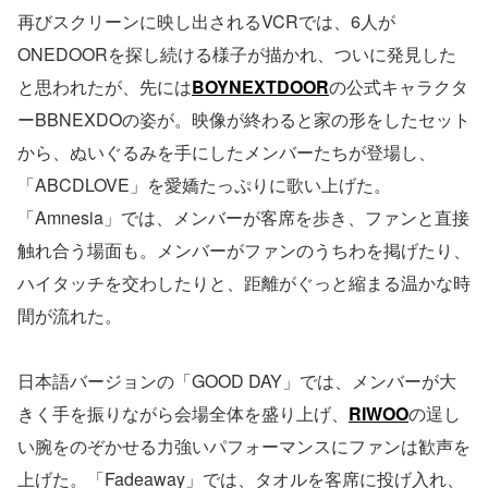
再びスクリーンに映し出されるVCRでは、6人が
ONEDOORを探し続ける様子が描かれ、ついに発見した
と思われたが、先には
BOYNEXTDOOR
の公式キャラクタ
ーBBNEXDOの姿が。映像が終わると家の形をしたセット
から、ぬいぐるみを手にしたメンバーたちが登場し、
「ABCDLOVE」を愛嬌たっぷりに歌い上げた。
「Amnesia」では、メンバーが客席を歩き、ファンと直接
触れ合う場面も。メンバーがファンのうちわを掲げたり、
ハイタッチを交わしたりと、距離がぐっと縮まる温かな時
間が流れた。
日本語バージョンの「GOOD DAY」では、メンバーが大
きく手を振りながら会場全体を盛り上げ、
RIWOO
の逞し
い腕をのぞかせる力強いパフォーマンスにファンは歓声を
上げた。「Fadeaway」では、タオルを客席に投げ入れ、