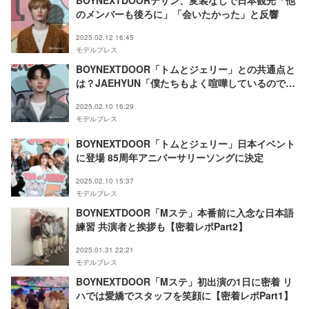
のメンバーも後ろに」「会いたかった」と反響
2025.02.12 16:45
モデルプレス
BOYNEXTDOOR「トムとジェリー」との共通点と
は？JAEHYUN「僕たちもよく喧嘩しているので大
丈夫です」
2025.02.10 16:29
モデルプレス
BOYNEXTDOOR「トムとジェリー」日本イベント
に登場 85周年アニバーサリーソングに決定
2025.02.10 15:37
モデルプレス
BOYNEXTDOOR「Mステ」本番前に入念な日本語
練習 共演者と挨拶も【密着レポPart2】
2025.01.31 22:21
モデルプレス
BOYNEXTDOOR「Mステ」初出演の1日に密着 リ
ハでは愛嬌でスタッフを笑顔に【密着レポPart1】