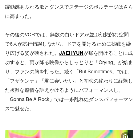
躍動感あふれる歌とダンスでステージのボルテージはさら
に高まった。
その後のVCRでは、無数の白いドアが並ぶ幻想的な空間
で6人が試行錯誤しながら、ドアを開けるために挑戦を繰
り広げる姿が映された。
JAEHYUN
が扉を開けることに成
功すると、雨が降る映像からしっとりと「Crying」が始ま
り、ファンの胸を打った。続く「But Sometimes」では、
「フザケンナ」「君に会いたい」と初恋の終わりに経験し
た複雑な感情を訴えかけるようにパフォーマンスし、
「Gonna Be A Rock」では一糸乱れぬダンスパフォーマン
スで魅せた。