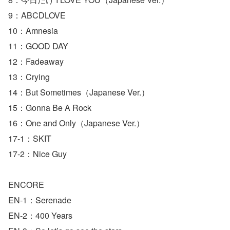
9：ABCDLOVE
10：Amnesia
11：GOOD DAY
12：Fadeaway
13：Crying
14：But Sometimes（Japanese Ver.）
15：Gonna Be A Rock
16：One and Only（Japanese Ver.）
17-1：SKIT
17-2：Nice Guy
ENCORE
EN-1：Serenade
EN-2：400 Years