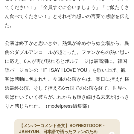
てください！」「全員すぐに会いましょう」「ご飯たくさ
ん食べてください！」とそれぞれ想いの言葉で感謝を伝え
た。
公演は終了かと思いきや、熱気が冷めやらぬ会場から、異
例のダブルアンコールが起こった。ファンからの熱い思い
に応え、6人が再び現れるとボルテージは最高潮に。韓国
語バージョンの「IF I SAY I LOVE YOU」を歌い上げ、観
客は感動に包まれた。今回の公演からは、翌日に控えた横
浜最終公演、そして控える6カ国での公演を経て、世界へ
羽ばたいていく彼らがこれからも輝き続ける未来がはっき
りと感じられた。（modelpress編集部）
【メンバーコメント全文】BOYNEXTDOOR・
JAEHYUN、日本語で語ったファンのため