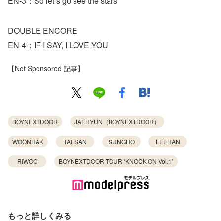
EN-3：So let’s go see the stars
DOUBLE ENCORE
EN-4：IF I SAY, I LOVE YOU
【Not Sponsored 記事】
BOYNEXTDOOR
JAEHYUN（BOYNEXTDOOR）
WOONHAK
TAESAN
SUNGHO
LEEHAN
RIWOO
BOYNEXTDOOR TOUR ‘KNOCK ON Vol.1’
もっと詳しくみる