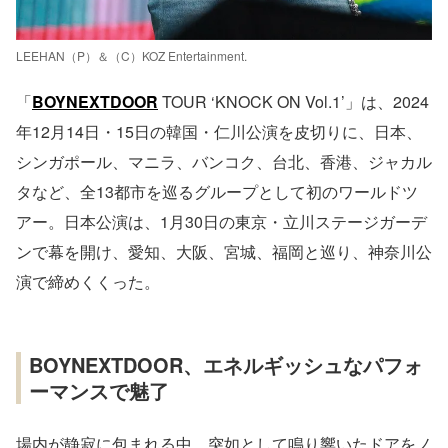
LEEHAN（P）＆（C）KOZ Entertainment.
「
BOYNEXTDOOR
TOUR ‘KNOCK ON Vol.1’」は、2024
年12月14日・15日の韓国・仁川公演を皮切りに、日本、
シンガポール、マニラ、バンコク、台北、香港、ジャカル
タなど、全13都市を巡るグループとして初のワールドツ
アー。日本公演は、1月30日の東京・立川ステージガーデ
ンで幕を開け、愛知、大阪、宮城、福岡と巡り、神奈川公
演で締めくくった。
BOYNEXTDOOR、エネルギッシュなパフォ
ーマンスで魅了
場内が静寂に包まれる中、突如として鳴り響いたドアをノ