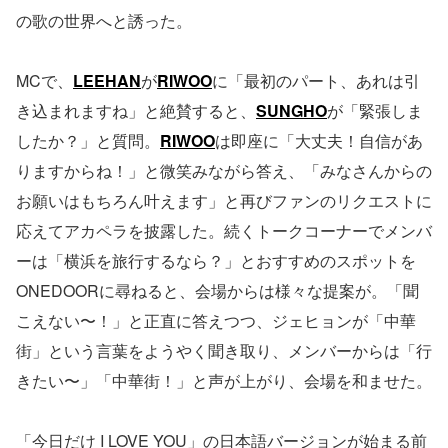
の歌の世界へと誘った。
MCで、
LEEHAN
が
RIWOO
に「最初のパート、あれは引
き込まれますね」と絶賛すると、
SUNGHO
が「緊張しま
したか？」と質問。
RIWOO
は即座に「大丈夫！自信があ
りますからね！」と微笑みながら答え、「みなさんからの
お願いはもちろん叶えます」と再びファンのリクエストに
応えてアカペラを披露した。続くトークコーナーでメンバ
ーは「横浜を旅行するなら？」とおすすめのスポットを
ONEDOORに尋ねると、会場からは様々な提案が。「聞
こえない〜！」と正直に答えつつ、ジェヒョンが「中華
街」という言葉をようやく聞き取り、メンバーからは「行
きたい〜」「中華街！」と声が上がり、会場を和ませた。
「今日だけ I LOVE YOU」の日本語バージョンが始まる前