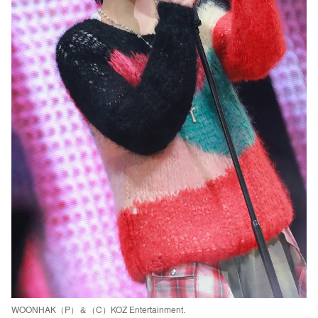
WOONHAK（P）＆（C）KOZ Entertainment.