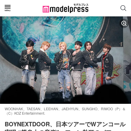
WOONHAK、TAESAN、LEEHAN、JAEHYUN、SUNGHO、RIWOO（P）＆
（C）KOZ Entertainment.
BOYNEXTDOOR、日本ツアーでWアンコール