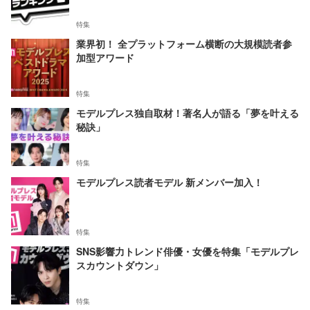
特集
業界初！ 全プラットフォーム横断の大規模読者参
加型アワード
特集
モデルプレス独自取材！著名人が語る「夢を叶える
秘訣」
特集
モデルプレス読者モデル 新メンバー加入！
特集
SNS影響力トレンド俳優・女優を特集「モデルプレ
スカウントダウン」
特集