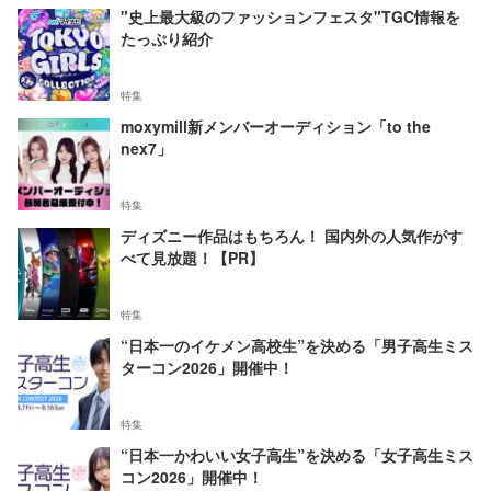
"史上最大級のファッションフェスタ"TGC情報を
たっぷり紹介
特集
moxymill新メンバーオーディション「to the
nex7」
特集
ディズニー作品はもちろん！ 国内外の人気作がす
べて見放題！【PR】
特集
“日本一のイケメン高校生”を決める「男子高生ミス
ターコン2026」開催中！
特集
“日本一かわいい女子高生”を決める「女子高生ミス
コン2026」開催中！