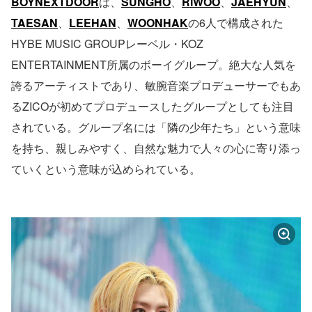
BOYNEXTDOOR
は、
SUNGHO
、
RIWOO
、
JAEHYUN
、
TAESAN
、
LEEHAN
、
WOONHAK
の6人で構成された
HYBE MUSIC GROUPレーベル・KOZ
ENTERTAINMENT所属のボーイグループ。絶大な人気を
誇るアーティストであり、敏腕音楽プロデューサーでもあ
るZICOが初めてプロデュースしたグループとしても注目
されている。グループ名には「隣の少年たち」という意味
を持ち、親しみやすく、自然な魅力で人々の心に寄り添っ
ていくという意味が込められている。