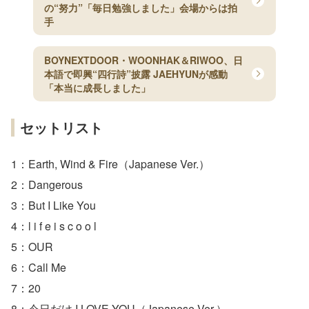
の“努力”「毎日勉強しました」会場からは拍
手
BOYNEXTDOOR・WOONHAK＆RIWOO、日
本語で即興“四行詩”披露 JAEHYUNが感動
「本当に成長しました」
セットリスト
1：Earth, Wind & Fire（Japanese Ver.）
2：Dangerous
3：But I Like You
4：l i f e i s c o o l
5：OUR
6：Call Me
7：20
8：今日だけ I LOVE YOU（Japanese Ver.）