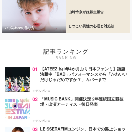
山崎怜奈が妊娠生報告
しつこい異性の心理と対処法
バブみfaceの作り方
記事ランキング
RANKING
01
【ATEEZ 約1年4か月ぶり日本ファンミ】話題
沸騰中「BAD」パフォーマンスから「かわいい
だけじゃだめですか？」カバーまで
モデルプレス
02
「MUSIC BANK」開催決定 2年連続国立競技
場・出演アーティスト後日発表
モデルプレス
03
LE SSERAFIMユンジン、日本での路上ショッ