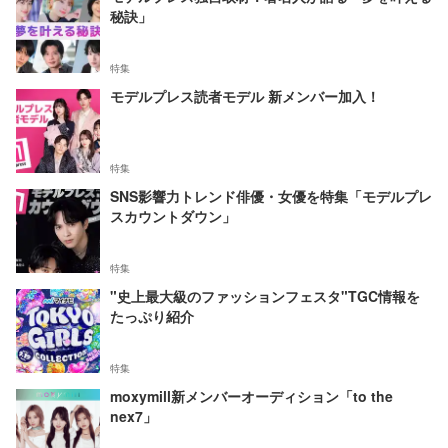
秘訣」
特集
モデルプレス読者モデル 新メンバー加入！
特集
SNS影響力トレンド俳優・女優を特集「モデルプレ
スカウントダウン」
特集
"史上最大級のファッションフェスタ"TGC情報を
たっぷり紹介
特集
moxymill新メンバーオーディション「to the
nex7」