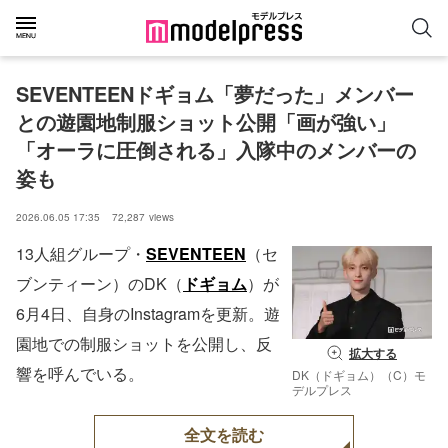
SEVENTEENドギョム「夢だった」メンバー
との遊園地制服ショット公開「画が強い」
「オーラに圧倒される」入隊中のメンバーの
姿も
2026.06.05 17:35
72,287
views
13人組グループ・
SEVENTEEN
（セ
ブンティーン）のDK（
ドギョム
）が
6月4日、自身のInstagramを更新。遊
園地での制服ショットを公開し、反
拡大する
響を呼んでいる。
DK（ドギョム）（C）モ
デルプレス
全文を読む