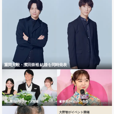
重岡大毅・濱田崇裕 結婚を同時発表
福山雅治がサプライズ登場
峯岸 夫からのキス告白
大野智がイベント開催