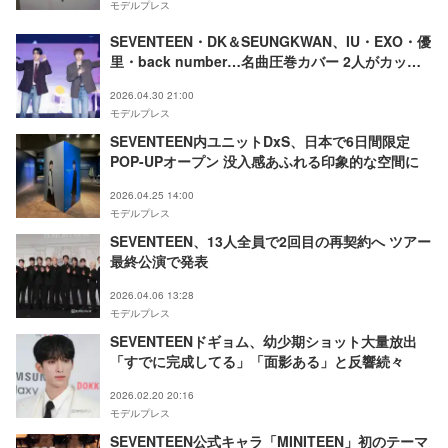
モデルプレス
SEVENTEEN・DK＆SEUNGKWAN、IU・EXO・優
里・back number…名曲圧巻カバー 2人がカップ
ル役・MINGYUも出演のMVパロディに歓声沸く
2026.04.30 21:00
モデルプレス
SEVENTEEN内ユニットDxS、日本で6日間限定
POP-UPオープン 没入感あふれる印象的な空間に
2026.04.25 14:00
モデルプレス
SEVENTEEN、13人全員で2回目の再契約へ ツアー
最終公演で発表
2026.04.06 13:28
モデルプレス
SEVENTEENドギョム、幼少期ショット大量放出
「すでに完成してる」「面影ある」と反響続々
2026.02.20 20:16
モデルプレス
SEVENTEEN公式キャラ「MINITEEN」初のテーマ