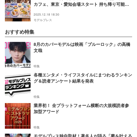
カフェ、東京・愛知会場スタート 持ち帰り可能ボ
トル・オリジナルショッパーも
2025.12.18 18:30
モデルプレス
おすすめ特集
8月のカバーモデルは映画「ブルーロック」の高橋
文哉
特集
各種エンタメ・ライフスタイルにまつわるランキン
グ＆読者アンケート結果を発表
特集
業界初！ 全プラットフォーム横断の大規模読者参
加型アワード
特集
モデルプレス独自取材！著名人が語る「夢を叶える