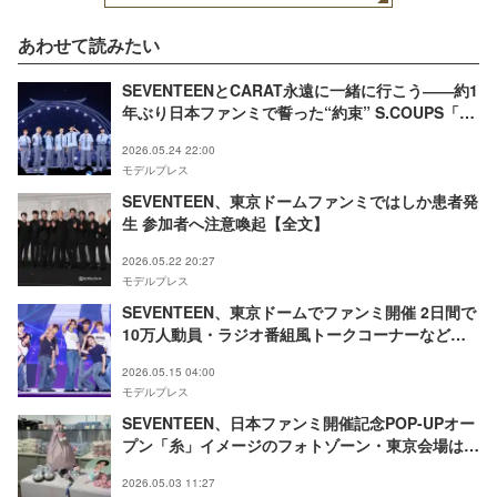
あわせて読みたい
SEVENTEENとCARAT永遠に一緒に行こう――約1
年ぶり日本ファンミで誓った“約束” S.COUPS「メ
ンバーの分まで一生懸命活動する」
2026.05.24 22:00
モデルプレス
SEVENTEEN、東京ドームファンミではしか患者発
生 参加者へ注意喚起【全文】
2026.05.22 20:27
モデルプレス
SEVENTEEN、東京ドームでファンミ開催 2日間で
10万人動員・ラジオ番組風トークコーナーなど企
画多数
2026.05.15 04:00
モデルプレス
SEVENTEEN、日本ファンミ開催記念POP-UPオー
プン「糸」イメージのフォトゾーン・東京会場は
「パズルSEVENTEEN」特設ブースも
2026.05.03 11:27