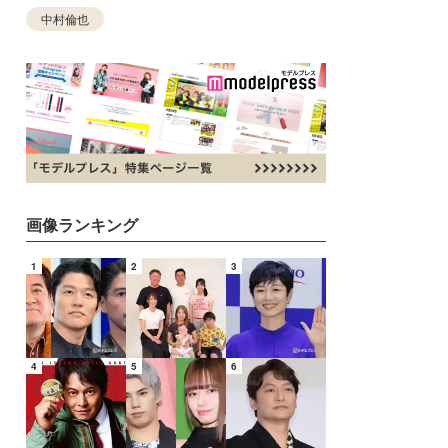
中村倫也
画像ランキング
1
2
3
4
5
6