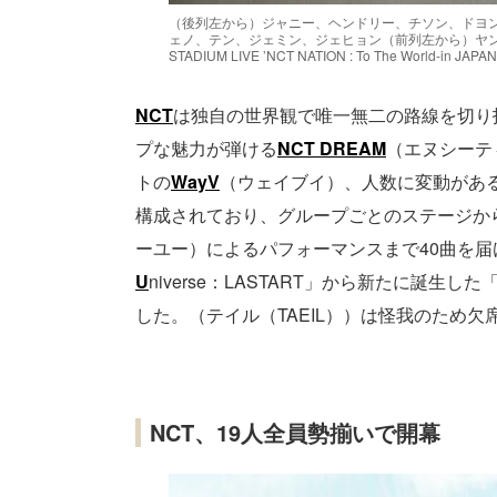
（後列左から）ジャニー、ヘンドリー、チソン、ドヨ
ェノ、テン、ジェミン、ジェヒョン（前列左から）ヤン
STADIUM LIVE ’NCT NATION : To The World-in
NCT
は独自の世界観で唯一無二の路線を切り
プな魅力が弾ける
NCT DREAM
（エヌシーテ
トの
WayV
（ウェイブイ）、人数に変動があ
構成されており、グループごとのステージか
ーユー）によるパフォーマンスまで40曲を
U
niverse：LASTART」から新たに誕生した
した。（テイル（TAEIL））は怪我のため欠
NCT、19人全員勢揃いで開幕