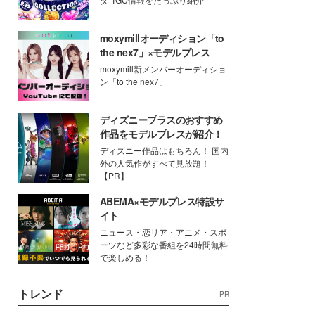
moxymillオーディション「to
the nex7」×モデルプレス
moxymill新メンバーオーディショ
ン「to the nex7」
ディズニープラスのおすすめ
作品をモデルプレスが紹介！
ディズニー作品はもちろん！ 国内
外の人気作がすべて見放題！
【PR】
ABEMA×モデルプレス特設サ
イト
ニュース・恋リア・アニメ・スポ
ーツなど多彩な番組を24時間無料
で楽しめる！
トレンド
PR