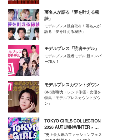
著名人が語る「夢を叶える秘
訣」
モデルプレス独自取材！著名人が
語る「夢を叶える秘訣」
モデルプレス「読者モデル」
モデルプレス読者モデル 新メンバ
ー加入！
モデルプレスカウントダウン
SNS影響力トレンド俳優・女優を
特集「モデルプレスカウントダウ
ン」
TOKYO GIRLS COLLECTION
2026 AUTUMN/WINTER × モ
デルプレス
"史上最大級のファッションフェス
タ"TGC情報をたっぷり紹介