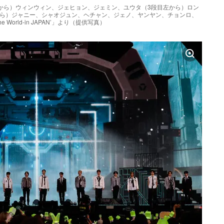
左から）ウィンウィン、ジェヒョン、ジェミン、ユウタ（3段目左から）ロン
から）ジャニー、シャオジュン、ヘチャン、ジェノ、ヤンヤン、チョンロ、
 The World-in JAPAN’」より（提供写真）