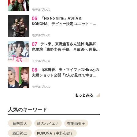
メンバー紹介映像解禁 各キャラクター象
徴する“謎のキーワード”も
モデルプレス
06
「No No Girls」ASHA＆
KOKONA、デビュー決定 ユニット・
TAKARAとしてセルフプロデュース楽曲
リリースへ
モデルプレス
07
テレ東、東野圭吾さん追悼 亀梨和
也主演「東野圭吾 手紙」再放送へ 佐藤隆
太・本田翼・中村倫也ら出演
モデルプレス
08
山本舞香、夫・マイファスHiroとの
夫婦ショット公開「2人が見れて幸せ」
「仲の良さが伝わってくる」と反響
モデルプレス
もっとみる
人気のキーワード
賀来賢人
愛のハイエナ
有働由美子
織田裕二
KOKONA（中野心結）