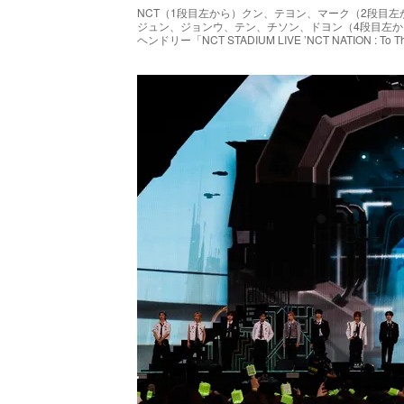
NCT（1段目左から）クン、テヨン、マーク（2段目
ジュン、ジョンウ、テン、チソン、ドヨン（4段目左
ヘンドリー「NCT STADIUM LIVE ’NCT NATION : To