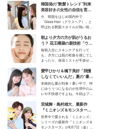
韓国発の“艶髪トレンド”到来
美容好きの女性の自信を育む
「ヘアケア事情」って？
今、韓国をはじめ国内外で
「Glass Hair（グラスヘア）」と
呼ばれる艶髪スタイルが熱い視線
を集めています。メイクやファッ
朝より夕方の方が肌がうるお
ションの完成度を高めるベースと
して、“髪そのものの美しさ”に改
う？ 花王構築の新技術「ウォ
めて注目する人が増えている様
ーターキャプチャリングスキ
毎朝入念にスキンケアを行って
子。今回は、そんな憧れの艶やか
ン（捕水肌）」がスキンケア
も、夕方には肌の乾燥を感じてし
な髪を日常で叶える、美容好きの
の常識を変える予感
まったり、保湿ミストが手放せな
女性たちのヘアケア事情を紹介し
いという読者も多いのでは？そん
ます。
愛甲ひかり＆橋下美好「我慢
な美容の常識を大きく変える可能
性を秘めた、革新的な「Water
しなくていいんだ」夏の“暑さ
Capturing Skin（ウォーターキャ
対策”の新しい選択肢とは？
本格的な夏が到来！暑い中で、特
プチャリングスキン：捕水肌）」
にゆううつになるのが生理中のム
技術を、花王が構築した。
レや不快感ですよね。今回はプラ
イベートでも仲良しで旅行好きな
宮城舞・島村雄大、最新作
モデル・愛甲ひかりさんと橋下美
好さんを迎えて本音で女子会トー
『ミニオンズ＆モンスター
ク。猛暑のお出かけを快適に過ご
ズ』の魅力熱弁 ハチャメチャ
世界中で愛される「ミニオンズ」
すヒントや、2人が感動した夏の
だけじゃない“友情と絆”に感
シリーズの最新作『ミニオンズ＆
生理の新常識にも迫りました。
動
モンスターズ』が8月7日（金）に