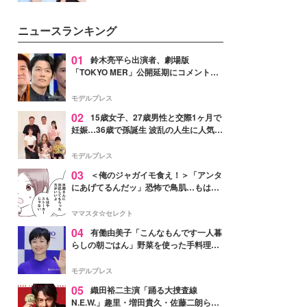
公開。モデルプレスでは、“大のミ
ニオン好き”という共通点を持つモ
ニュースランキング
デルの宮城舞と島村雄大の特別対
談をお届け！それぞれの視点か
ら、今作ならではの魅力や予想外
01
鈴木亮平ら出演者、劇場版
の感動をもたらす奥深いストーリ
「TOKYO MER」公開延期にコメント
ーについて熱く語り合ってもらっ
「現実のヒーローたちにチームMERから
た。
最大の敬意とエールを」
モデルプレス
02
15歳女子、27歳男性と交際1ヶ月で
妊娠…36歳で孫誕生 波乱の人生に人気タ
レント思わずツッコミ「だいぶ危ねえ
よ！」
モデルプレス
03
＜俺のジャガイモ食え！＞「アンタ
にあげてるんだッ」恐怖で鳥肌…もはや
ストーカー？【第3話まんが】
ママスタ☆セレクト
04
有働由美子「こんなもんです一人暮
らしの朝ごはん」野菜を使った手料理公
開「作ってみたい」「ヘルシーで美味し
そう」と反響
モデルプレス
05
織田裕二主演「踊る大捜査線
N.E.W.」趣里・増田貴久・佐藤二朗ら新