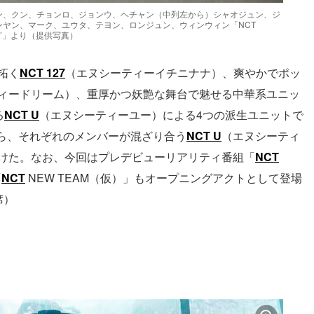
ン、クン、チョンロ、ジョンウ、ヘチャン（中列左から）シャオジュン、ジ
ヤン、マーク、ユウタ、テヨン、ロンジュン、ウィンウィン「NCT
 JAPAN’」より（提供写真）
拓く
NCT 127
（エヌシーティーイチニナナ）、爽やかでポッ
ィードリーム）、重厚かつ妖艶な舞台で魅せる中華系ユニッ
る
NCT U
（エヌシーティーユー）による4つの派生ユニットで
ら、それぞれのメンバーが混ざり合う
NCT U
（エヌシーティ
届けた。なお、今回はプレデビューリアリティ番組「
NCT
「
NCT
NEW TEAM（仮）」もオープニングアクトとして登場
席）