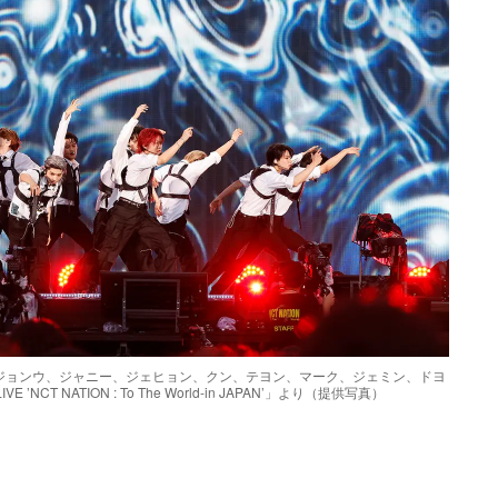
ジョンウ、ジャニー、ジェヒョン、クン、テヨン、マーク、ジェミン、ドヨ
NCT NATION : To The World-in JAPAN’」より（提供写真）
Loaded
:
87.03%