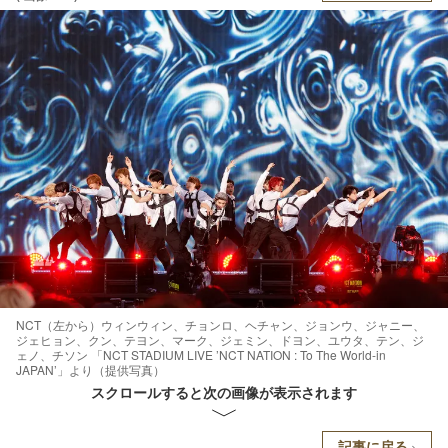
NCT（左から）ウィンウィン、チョンロ、ヘチャン、ジョンウ、ジャニー、
ジェヒョン、クン、テヨン、マーク、ジェミン、ドヨン、ユウタ、テン、ジ
ェノ、チソン 「NCT STADIUM LIVE ’NCT NATION : To The World-in
JAPAN’」より（提供写真）
スクロールすると次の画像が表示されます
記事に戻る