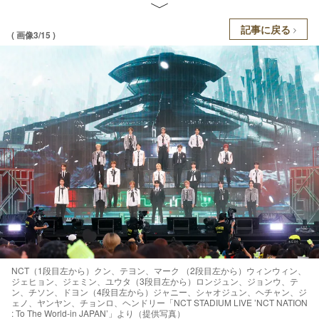
記事に戻る
( 画像3/15 )
NCT（1段目左から）クン、テヨン、マーク （2段目左から）ウィンウィン、
ジェヒョン、ジェミン、ユウタ（3段目左から）ロンジュン、ジョンウ、テ
ン、チソン、ドヨン（4段目左から）ジャニー、シャオジュン、ヘチャン、ジ
ェノ、ヤンヤン、チョンロ、ヘンドリー「NCT STADIUM LIVE ’NCT NATION
: To The World-in JAPAN’」より（提供写真）