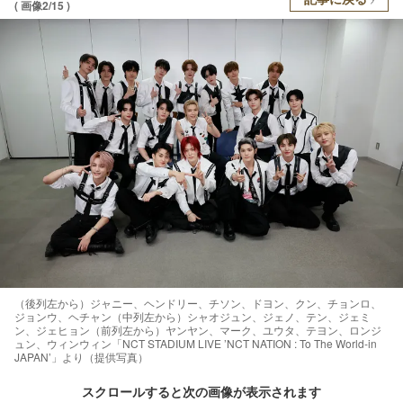
( 画像2/15 )
（後列左から）ジャニー、ヘンドリー、チソン、ドヨン、クン、チョンロ、
ジョンウ、ヘチャン（中列左から）シャオジュン、ジェノ、テン、ジェミ
ン、ジェヒョン（前列左から）ヤンヤン、マーク、ユウタ、テヨン、ロンジ
ュン、ウィンウィン「NCT STADIUM LIVE ’NCT NATION : To The World-in
JAPAN’」より（提供写真）
スクロールすると次の画像が表示されます