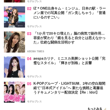
モデルプレス
02
IZ＊ONE出身キム・ミンジュ、日本の駅・ラー
メン屋での写真公開「ガン見しちゃう」「普通
にいるのすごい」
モデルプレス
03
「1か月で20キロ増えた」脳の病気で副作用…
容姿が変わり「鏡を見ると自分とは思えなかっ
た」壮絶な闘病生活明かす
ABEMA TIMES
04
aespaカリナ、ミニスカ美脚ショット公開「完
璧なスタイル」「輝きが別格」と反響
モデルプレス
05
K-POPグループ・LIGHTSUM、2年の空白期間
経て“日本式アイドル”へ 新たな挑戦と葛藤追
うドキュメンタリー配信決定【Re：Idol】
モデルプレス
もっとみる