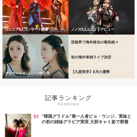
ジュニア9人コンサート開幕
ノノガ2人ユニットデビュー
芸能界で海外移住の報告続々
初の海外単独ライブ決定
【九星気学】8月の運勢
グラマーツインハーフ作り方
記事ランキング
RANKING
01
“韓国グラドル”第一人者ピョ・ウンジ、実妹と
の初の姉妹グラビア実現 大胆キャミ姿で密着