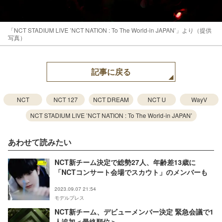
「NCT STADIUM LIVE ’NCT NATION : To The World-in JAPAN’」より（提供
写真）
記事に戻る
NCT
NCT 127
NCT DREAM
NCT U
WayV
NCT STADIUM LIVE ’NCT NATION : To The World-in JAPAN’
あわせて読みたい
NCT新チーム決定で総勢27人、年齢差13歳に
「NCTコンサート会場でスカウト」のメンバーも
2023.09.07 21:54
モデルプレス
NCT新チーム、デビューメンバー決定 緊急会議で1
人追加＜最終順位＞