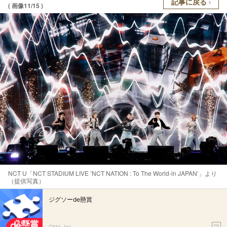
記事に戻る
( 画像11/15 )
NCT U「NCT STADIUM LIVE ’NCT NATION : To The World-in JAPAN’」より
（提供写真）
ジグソーde懸賞
PR
Ohte, Inc.