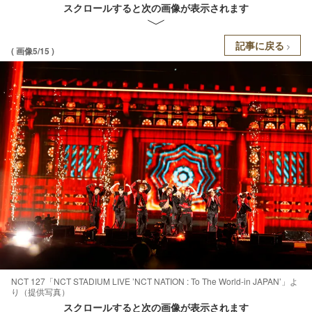
スクロールすると次の画像が表示されます
記事に戻る
( 画像5/15 )
NCT 127「NCT STADIUM LIVE ’NCT NATION : To The World-in JAPAN’」よ
り（提供写真）
スクロールすると次の画像が表示されます