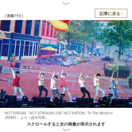
記事に戻る
( 画像7/15 )
NCT DREAM「NCT STADIUM LIVE ’NCT NATION : To The World-in
JAPAN’」より（提供写真）
スクロールすると次の画像が表示されます