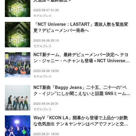
2023.09.07 01:30
モデルプレス
「NCT Universe：LASTART」選抜人数を緊急変
更？デビューメンバー発表へ
2023.09.06 20:10
モデルプレス
NCT新チーム、最終デビューメンバー決定へ テヨ
ン・ジャニー・ヘチャンも登場＜NCT Universe：
LASTART＞
2023.09.06 19:00
モデルプレス
NCT新曲「Baggy Jeans」二十五、二十一の“ペ
ク・イジン”にしか聞こえないと話題 SNSミームに
本人も乗っかる
2023.09.04 20:31
モデルプレス
WayV「KCON LA」開幕から登場で上品かつ妖艶
な色気放出 テン＆ヤンヤンはペアでファンと交流
＜「KCON LA」2023 DAY1＞
2023.08.21 19:00