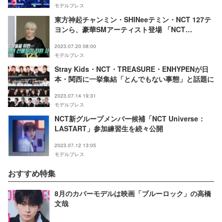
モデルプレス
東方神起チャンミン・SHINeeテミン・NCT 127テ
ヨンら、豪華SMアーティスト登場 「NCT
Universe：LASTART」予告映像公開
2023.07.20 08:00
モデルプレス
Stray Kids・NCT・TREASURE・ENHYPENが日
本・関西に一挙集結「とんでもない事態」と話題に
2023.07.14 19:31
モデルプレス
NCT新グループメンバー候補「NCT Universe：
LASTART」参加練習生を続々公開
2023.07.12 13:05
モデルプレス
おすすめ特集
8月のカバーモデルは映画「ブルーロック」の高橋
文哉