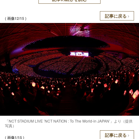
記事に戻る
( 画像12/15 )
「NCT STADIUM LIVE ’NCT NATION : To The World-in JAPAN’」より（提供
写真）
記事に戻る
( 画像1/15 )