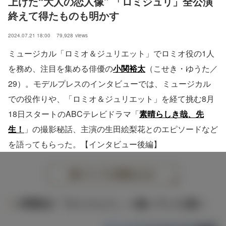
上げた“大人の恋人像” 「ロミジュリ」全公演
終えて得たものも明かす
2024.07.21 18:00
79,928
views
ミュージカル「ロミオ＆ジュリエット」でロミオ役の1人
を務め、注目を集める俳優の
小関裕太
（こせき・ゆうた／
29）。モデルプレスのインタビューでは、ミュージカル
での役作りや、「ロミオ＆ジュリエット」を経て挑む8月
18日スタートのABCテレビドラマ「
素晴らしき哉、先
生！
」の撮影秘話、主演の生田絵梨花とのエピソードなど
を語ってもらった。【インタビュー後編】
すべての画像をみる
小関裕太「ロミジュリ」へ抱いていた想い