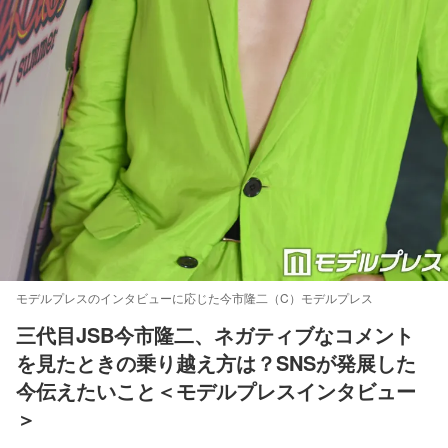
モデルプレスのインタビューに応じた今市隆二（C）モデルプレス
三代目JSB今市隆二、ネガティブなコメント
を見たときの乗り越え方は？SNSが発展した
今伝えたいこと＜モデルプレスインタビュー
＞