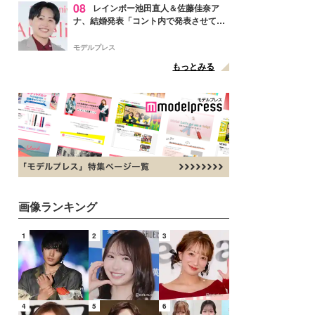
08
レインボー池田直人＆佐藤佳奈ア
ナ、結婚発表「コント内で発表させてい
ただきました」読売テレビ退社は生活拠
点変更のため
モデルプレス
もっとみる
画像ランキング
1
2
3
4
5
6