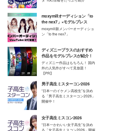
moxymillオーディション「to
the nex7」×モデルプレス
moxymill新メンバーオーディショ
ン「to the nex7」
ディズニープラスのおすすめ
作品をモデルプレスが紹介！
ディズニー作品はもちろん！ 国内
外の人気作がすべて見放題！
【PR】
男子高生ミスターコン2026
“日本一のイケメン高校生”を決め
る「男子高生ミスターコン2026」
開催中！
女子高生ミスコン2026
“日本一かわいい女子高生”を決め
る「女子高生ミスコン2026」開催