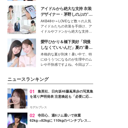
公開。モデルプレスでは、“大のミ
アイドルから絶大な支持 衣装
ニオン好き”という共通点を持つモ
デルの宮城舞と島村雄大の特別対
デザイナー・茅野しのぶの“可
談をお届け！それぞれの視点か
愛い”を作る美学＜「シチズン
AKB48や＝LOVEなど数々の人気
ら、今作ならではの魅力や予想外
クロスシー」インタビュー＞
アイドルたちの衣装を手掛け、ア
の感動をもたらす奥深いストーリ
イドルやファンから絶大な支持を
ーについて熱く語り合ってもらっ
得る、株式会社オサレカンパニー
た。
愛甲ひかり＆橋下美好「我慢
取締役兼クリエイティブディレク
ター・茅野しのぶ。一人ひとりの
しなくていいんだ」夏の“暑さ
個性に寄り添い、魅力を引き出す
対策”の新しい選択肢とは？
本格的な夏が到来！暑い中で、特
衣装作りは、多くの女性たちに勇
にゆううつになるのが生理中のム
気と自信を与え続けている。
レや不快感ですよね。今回はプラ
イベートでも仲良しで旅行好きな
モデル・愛甲ひかりさんと橋下美
ニュースランキング
好さんを迎えて本音で女子会トー
ク。猛暑のお出かけを快適に過ご
すヒントや、2人が感動した夏の
01
集英社、日向坂46藤嶌果歩の写真集
生理の新常識にも迫りました。
を巡り声明発表 注意喚起も「必要に応じ
て法的措置を含む対応を検討」
モデルプレス
02
寺田心、週6ジム通いで体重
62kg→82kgに 110kgのベンチプレス持
ち上げる姿披露「胸板の厚みすごい」