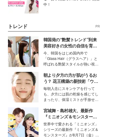
中！
トレンド
PR
韓国発の“艶髪トレンド”到来
美容好きの女性の自信を育む
「ヘアケア事情」って？
今、韓国をはじめ国内外で
「Glass Hair（グラスヘア）」と
呼ばれる艶髪スタイルが熱い視線
を集めています。メイクやファッ
朝より夕方の方が肌がうるお
ションの完成度を高めるベースと
して、“髪そのものの美しさ”に改
う？ 花王構築の新技術「ウォ
めて注目する人が増えている様
ーターキャプチャリングスキ
毎朝入念にスキンケアを行って
子。今回は、そんな憧れの艶やか
ン（捕水肌）」がスキンケア
も、夕方には肌の乾燥を感じてし
な髪を日常で叶える、美容好きの
の常識を変える予感
まったり、保湿ミストが手放せな
女性たちのヘアケア事情を紹介し
いという読者も多いのでは？そん
ます。
宮城舞・島村雄大、最新作
な美容の常識を大きく変える可能
性を秘めた、革新的な「Water
『ミニオンズ＆モンスター
Capturing Skin（ウォーターキャ
ズ』の魅力熱弁 ハチャメチャ
世界中で愛される「ミニオンズ」
プチャリングスキン：捕水肌）」
だけじゃない“友情と絆”に感
シリーズの最新作『ミニオンズ＆
技術を、花王が構築した。
動
モンスターズ』が8月7日（金）に