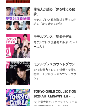
著名人が語る「夢を叶える秘
訣」
モデルプレス独自取材！著名人が
語る「夢を叶える秘訣」
モデルプレス「読者モデル」
モデルプレス読者モデル 新メンバ
ー加入！
モデルプレスカウントダウン
SNS影響力トレンド俳優・女優を
特集「モデルプレスカウントダウ
ン」
TOKYO GIRLS COLLECTION
2026 AUTUMN/WINTER × モ
デルプレス
"史上最大級のファッションフェス
タ"TGC情報をたっぷり紹介