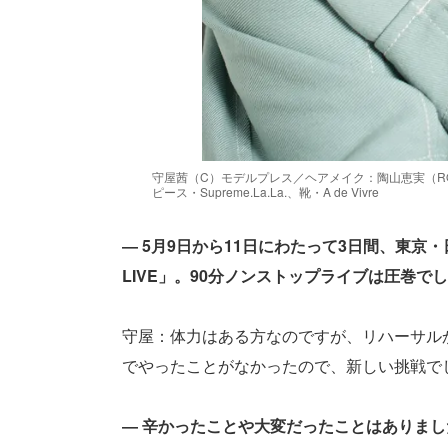
守屋茜（C）モデルプレス／ヘアメイク：陶山恵実（RO
ピース・Supreme.La.La.、靴・A de Vivre
― 5月9日から11日にわたって3日間、東京・日本
LIVE」。90分ノンストップライブは圧巻で
守屋：体力はある方なのですが、リハーサル
でやったことがなかったので、新しい挑戦で
― 辛かったことや大変だったことはありまし