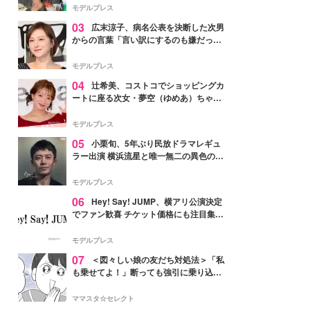
「かっこいい」と反響
モデルプレス
03
広末涼子、病名公表を決断した次男
からの言葉「言い訳にするのも嫌だっ
た」「言うべきか迷った」
モデルプレス
04
辻希美、コストコでショッピングカ
ートに座る次女・夢空（ゆめあ）ちゃん
の姿公開「乗りこなしてる感じが可愛す
ぎ」「成長を感じる」の声
モデルプレス
05
小栗旬、5年ぶり民放ドラマレギュ
ラー出演 横浜流星と唯一無二の異色のバ
ディで初共演【LOST10】
モデルプレス
06
Hey! Say! JUMP、横アリ公演決定
でファン歓喜 チケット価格にも注目集ま
る「激アツ」「平成に戻ったみたい」
モデルプレス
07
＜図々しい娘の友だち対処法＞「私
も乗せてよ！」断っても強引に乗り込ん
でくる友だち【第1話まんが】
ママスタ☆セレクト