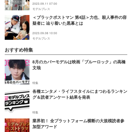
2023.09.11 07:00
モデルプレス
＜ブラックポストマン 第4話＞力也、殺人事件の容
疑者に 辿り着いた黒幕とは
2023.09.08 10:00
モデルプレス
おすすめ特集
8月のカバーモデルは映画「ブルーロック」の高橋
文哉
特集
各種エンタメ・ライフスタイルにまつわるランキン
グ＆読者アンケート結果を発表
特集
業界初！ 全プラットフォーム横断の大規模読者参
加型アワード