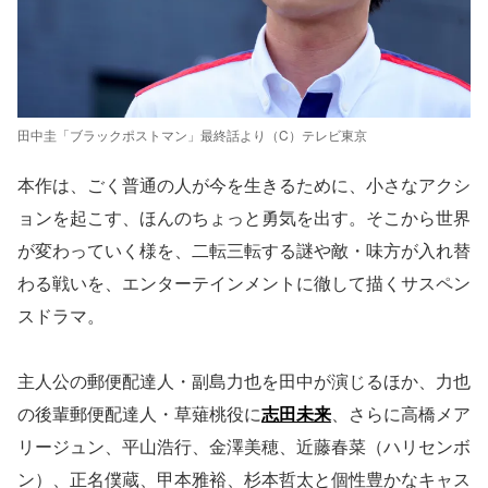
田中圭「ブラックポストマン」最終話より（C）テレビ東京
本作は、ごく普通の人が今を生きるために、小さなアクシ
ョンを起こす、ほんのちょっと勇気を出す。そこから世界
が変わっていく様を、二転三転する謎や敵・味方が入れ替
わる戦いを、エンターテインメントに徹して描くサスペン
スドラマ。
主人公の郵便配達人・副島力也を田中が演じるほか、力也
の後輩郵便配達人・草薙桃役に
志田未来
、さらに高橋メア
リージュン、平山浩行、金澤美穂、近藤春菜（ハリセンボ
ン）、正名僕蔵、甲本雅裕、杉本哲太と個性豊かなキャス