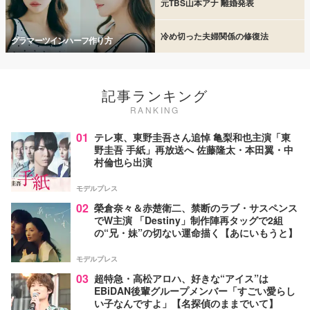
元TBS山本アナ 離婚発表
冷め切った夫婦関係の修復法
グラマーツインハーフ作り方
記事ランキング
RANKING
01
テレ東、東野圭吾さん追悼 亀梨和也主演「東
野圭吾 手紙」再放送へ 佐藤隆太・本田翼・中
村倫也ら出演
モデルプレス
02
榮倉奈々＆赤楚衛二、禁断のラブ・サスペンス
でW主演 「Destiny」制作陣再タッグで2組
の“兄・妹”の切ない運命描く【あにいもうと】
モデルプレス
03
超特急・高松アロハ、好きな“アイス”は
EBiDAN後輩グループメンバー「すごい愛らし
い子なんですよ」【名探偵のままでいて】