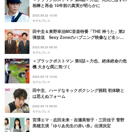
相棒と再会 10年前の真実が明らかに
2023.09.22 10:00
モデルプレス
田中圭＆東野幸治MC音楽特番「THE 神うた」第2
弾放送 Sexy Zoneのハプニング映像など名シー
ン一挙解禁
2023.09.20 06:30
モデルプレス
＜ブラックポストマン 第5話＞力也、絶体絶命の危
機 大きな罠に気づく
2023.09.15 10:00
モデルプレス
田中圭、ハードなキックボクシング挑戦 初体験と
は思えぬフォーム
2023.09.15 08:00
モデルプレス
宮澤エマ・志田未来・吉瀬美智子・三田佳子 菅野
美穂主演「ゆりあ先生の赤い糸」出演決定