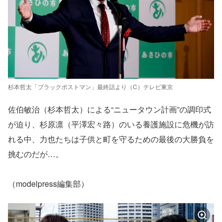
杉本哲太「ブラックポストマン」最終話より（C）テレビ東京
佐伯敏治（杉本哲太）による“ニュータウン計画”の調印式
が迫り、杉原凛（平澤宏々路）のいる養護施設に危機が訪
れる中、力也たちは子供と町を守るための最後の大勝負を
挑むのだが…。
（modelpress編集部）