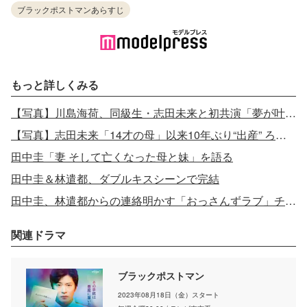
ブラックポストマンあらすじ
もっと詳しくみる
【写真】川島海荷、同級生・志田未来と初共演「夢が叶った」
【写真】志田未来「14才の母」以来10年ぶり“出産” ろうあ者の妊婦役に
田中圭「妻 そして亡くなった母と妹」を語る
田中圭＆林遣都、ダブルキスシーンで完結
田中圭、林遣都からの連絡明かす「おっさんずラブ」チームらと深夜に“鬼ごっこ”
関連ドラマ
ブラックポストマン
2023年08月18日（金）スタート