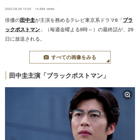
2023.09.29 10:00
14,669
views
俳優の
田中圭
が主演を務めるテレビ東京系ドラマ8「
ブラ
ックポストマン
」（毎週金曜よる8時～）の最終話が、29
日に放送される。
すべての画像をみる
田中圭主演「ブラックポストマン」