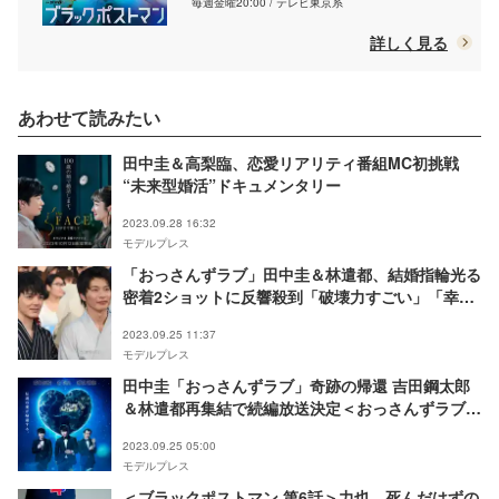
毎週金曜20:00 / テレビ東京系
詳しく見る
あわせて読みたい
田中圭＆高梨臨、恋愛リアリティ番組MC初挑戦
“未来型婚活”ドキュメンタリー
2023.09.28 16:32
モデルプレス
「おっさんずラブ」田中圭＆林遣都、結婚指輪光る
密着2ショットに反響殺到「破壊力すごい」「幸せ
オーラ全開」
2023.09.25 11:37
モデルプレス
田中圭「おっさんずラブ」奇跡の帰還 吉田鋼太郎
＆林遣都再集結で続編放送決定＜おっさんずラブ-
リターンズ-＞
2023.09.25 05:00
モデルプレス
＜ブラックポストマン 第6話＞力也、死んだはずの