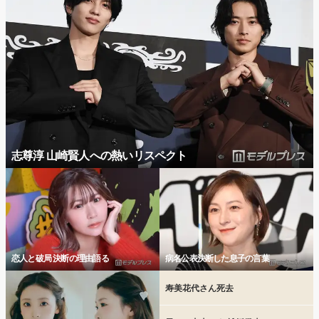
志尊淳 山崎賢人への熱いリスペクト
恋人と破局 決断の理由語る
病名公表決断した息子の言葉
寿美花代さん死去