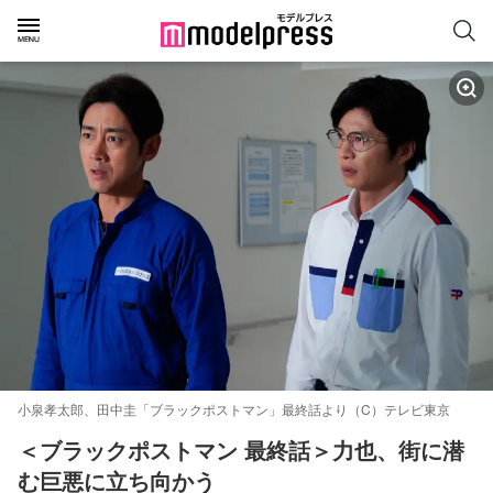
小泉孝太郎、田中圭「ブラックポストマン」最終話より（C）テレビ東京
＜ブラックポストマン 最終話＞力也、街に潜
む巨悪に立ち向かう