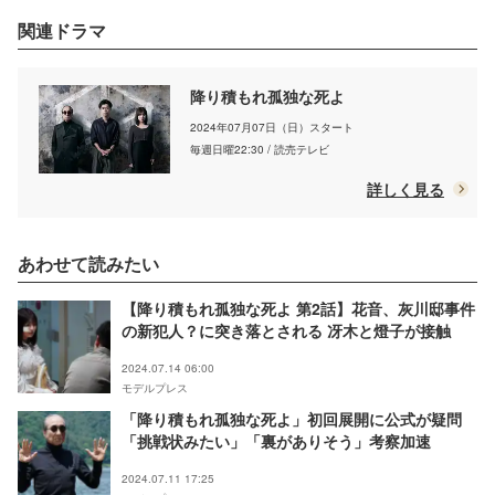
関連ドラマ
降り積もれ孤独な死よ
2024年07月07日（日）スタート
毎週日曜22:30 / 読売テレビ
詳しく見る
あわせて読みたい
【降り積もれ孤独な死よ 第2話】花音、灰川邸事件
の新犯人？に突き落とされる 冴木と燈子が接触
2024.07.14 06:00
モデルプレス
「降り積もれ孤独な死よ」初回展開に公式が疑問
「挑戦状みたい」「裏がありそう」考察加速
2024.07.11 17:25