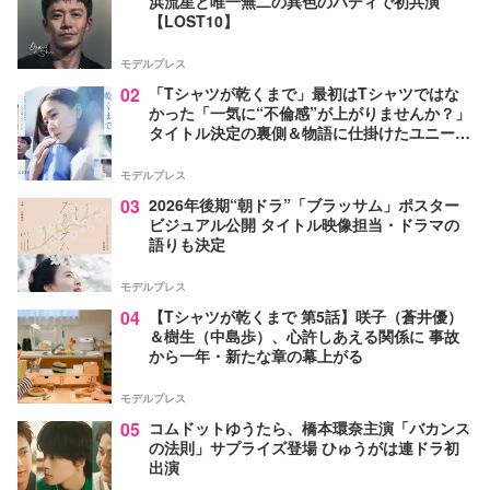
浜流星と唯一無二の異色のバディで初共演
【LOST10】
モデルプレス
02
「Tシャツが乾くまで」最初はTシャツではな
かった「一気に“不倫感”が上がりませんか？」
タイトル決定の裏側＆物語に仕掛けたユニーク
な視点【脚本家・生方美久氏インタビュー】
モデルプレス
03
2026年後期“朝ドラ”「ブラッサム」ポスター
ビジュアル公開 タイトル映像担当・ドラマの
語りも決定
モデルプレス
04
【Tシャツが乾くまで 第5話】咲子（蒼井優）
＆樹生（中島歩）、心許しあえる関係に 事故
から一年・新たな章の幕上がる
モデルプレス
05
コムドットゆうたら、橋本環奈主演「バカンス
の法則」サプライズ登場 ひゅうがは連ドラ初
出演