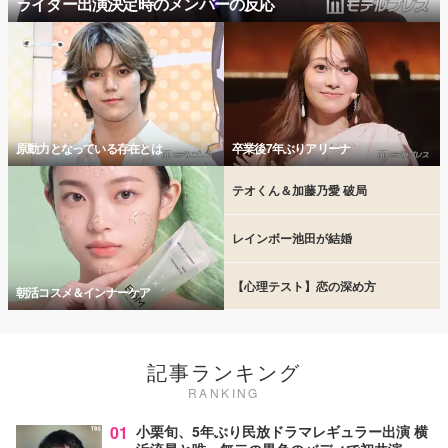
ライダー出演決定時のメンバーの反応
原動力となっている存在とは
卒業後7年ぶりアリーナ
テオくん＆加藤乃愛 破局
レインボー池田が結婚
【心理テスト】恋の深め方
朝活コスメ＆インナーケア
記事ランキング
RANKING
01
小栗旬、5年ぶり民放ドラマレギュラー出演 横