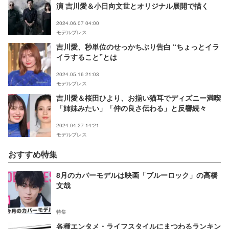
演 吉川愛＆小日向文世とオリジナル展開で描く
2024.06.07 04:00
モデルプレス
吉川愛、秒単位のせっかちぶり告白 “ちょっとイラ
イラすること”とは
2024.05.16 21:03
モデルプレス
吉川愛＆桜田ひより、お揃い猫耳でディズニー満喫
「姉妹みたい」「仲の良さ伝わる」と反響続々
2024.04.27 14:21
モデルプレス
おすすめ特集
8月のカバーモデルは映画「ブルーロック」の高橋
文哉
特集
各種エンタメ・ライフスタイルにまつわるランキン