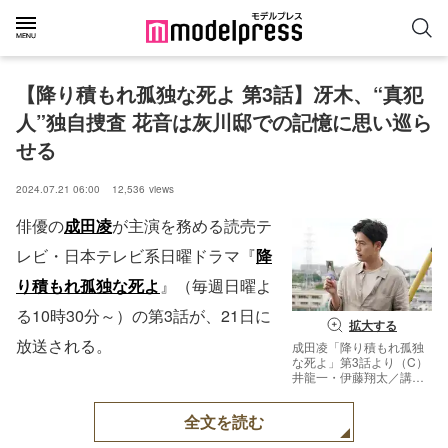
【降り積もれ孤独な死よ 第3話】冴木、“真犯
人”独自捜査 花音は灰川邸での記憶に思い巡ら
せる
2024.07.21 06:00
12,536
views
俳優の
成田凌
が主演を務める読売テ
レビ・日本テレビ系日曜ドラマ『
降
り積もれ孤独な死よ
』（毎週日曜よ
る10時30分～）の第3話が、21日に
拡大する
放送される。
成田凌「降り積もれ孤独
な死よ」第3話より（C）
井龍一・伊藤翔太／講談
社（C）ytv
全文を読む