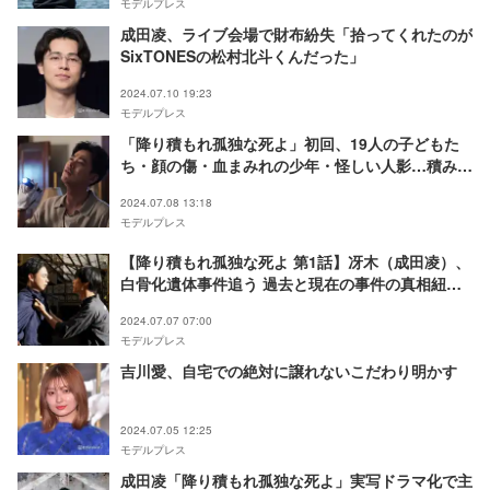
モデルプレス
成田凌、ライブ会場で財布紛失「拾ってくれたのが
SixTONESの松村北斗くんだった」
2024.07.10 19:23
モデルプレス
「降り積もれ孤独な死よ」初回、19人の子どもた
ち・顔の傷・血まみれの少年・怪しい人影…積み重
なる“謎”に考察白熱「相関図にいないけど…」「気
2024.07.08 13:18
になりすぎる」
モデルプレス
【降り積もれ孤独な死よ 第1話】冴木（成田凌）、
白骨化遺体事件追う 過去と現在の事件の真相紐解
く
2024.07.07 07:00
モデルプレス
吉川愛、自宅での絶対に譲れないこだわり明かす
2024.07.05 12:25
モデルプレス
成田凌「降り積もれ孤独な死よ」実写ドラマ化で主