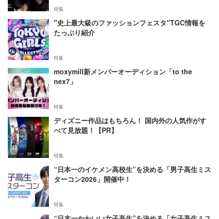
特集
"史上最大級のファッションフェスタ"TGC情報を
たっぷり紹介
特集
moxymill新メンバーオーディション「to the
nex7」
特集
ディズニー作品はもちろん！ 国内外の人気作がす
べて見放題！【PR】
特集
“日本一のイケメン高校生”を決める「男子高生ミス
ターコン2026」開催中！
特集
“日本一かわいい女子高生”を決める「女子高生ミス