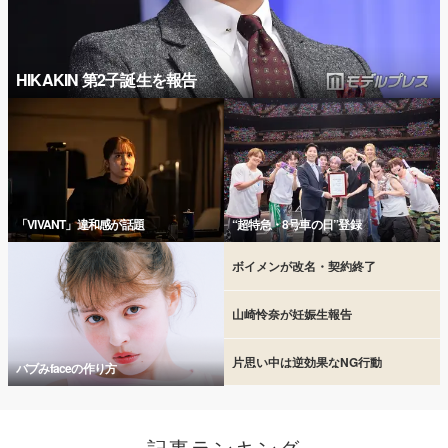
HIKAKIN 第2子誕生を報告
「VIVANT」違和感が話題
“超特急・8号車の日”登録
ボイメンが改名・契約終了
山崎怜奈が妊娠生報告
片思い中は逆効果なNG行動
バブみfaceの作り方
記事ランキング