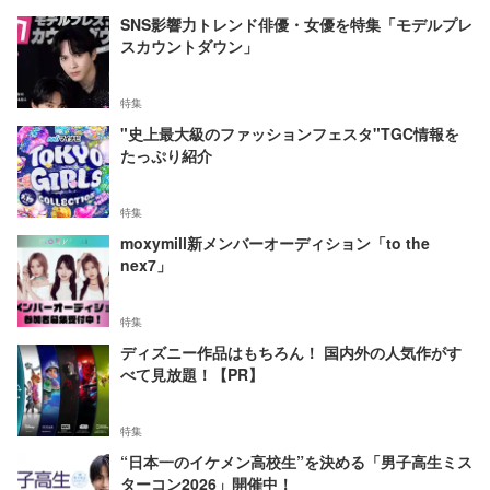
SNS影響力トレンド俳優・女優を特集「モデルプレ
スカウントダウン」
特集
"史上最大級のファッションフェスタ"TGC情報を
たっぷり紹介
特集
moxymill新メンバーオーディション「to the
nex7」
特集
ディズニー作品はもちろん！ 国内外の人気作がす
べて見放題！【PR】
特集
“日本一のイケメン高校生”を決める「男子高生ミス
ターコン2026」開催中！