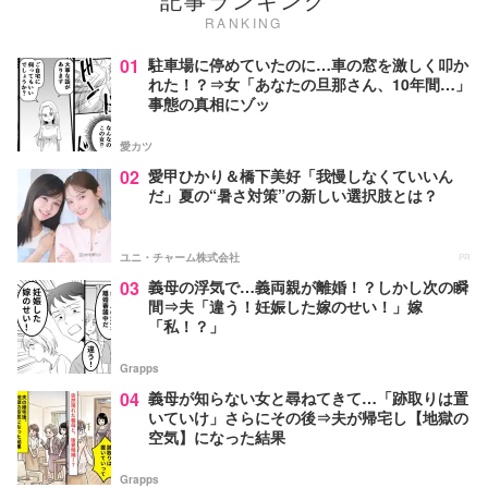
RANKING
01
駐車場に停めていたのに…車の窓を激しく叩か
れた！？⇒女「あなたの旦那さん、10年間…」
事態の真相にゾッ
愛カツ
02
愛甲ひかり＆橋下美好「我慢しなくていいん
だ」夏の“暑さ対策”の新しい選択肢とは？
ユニ・チャーム株式会社
PR
03
義母の浮気で…義両親が離婚！？しかし次の瞬
間⇒夫「違う！妊娠した嫁のせい！」嫁
「私！？」
Grapps
04
義母が知らない女と尋ねてきて…「跡取りは置
いていけ」さらにその後⇒夫が帰宅し【地獄の
空気】になった結果
Grapps