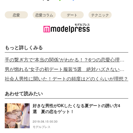
恋愛
恋愛コラム
デート
テクニック
もっと詳しくみる
手の繋ぎ方で“本当の関係”がわかる！？6つの恋愛心理とは
男が惚れる“女子の初デート服装”5選 絶対ハズさないアイテムは…
社会人男性に聞いた！デートの頻度はどのくらいが理想？
あわせて読みたい
好きな男性がOKしたくなる夏デートの誘い方4
選 夏の恋をゲット！
2019.08.15 00:30
モデルプレス