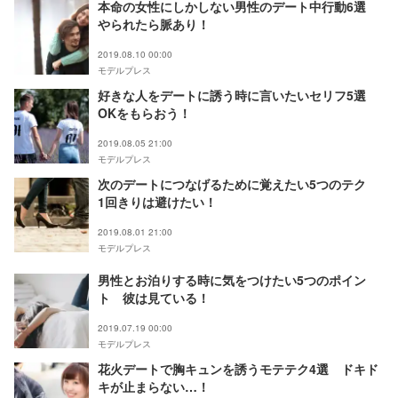
本命の女性にしかしない男性のデート中行動6選
やられたら脈あり！
2019.08.10 00:00
モデルプレス
好きな人をデートに誘う時に言いたいセリフ5選
OKをもらおう！
2019.08.05 21:00
モデルプレス
次のデートにつなげるために覚えたい5つのテク
1回きりは避けたい！
2019.08.01 21:00
モデルプレス
男性とお泊りする時に気をつけたい5つのポイン
ト 彼は見ている！
2019.07.19 00:00
モデルプレス
花火デートで胸キュンを誘うモテテク4選 ドキド
キが止まらない…！