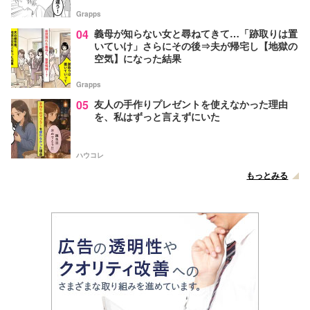
Grapps
04
義母が知らない女と尋ねてきて…「跡取りは置
いていけ」さらにその後⇒夫が帰宅し【地獄の
空気】になった結果
Grapps
05
友人の手作りプレゼントを使えなかった理由
を、私はずっと言えずにいた
ハウコレ
もっとみる