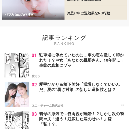
片思い中は逆効果なNG行動
バブみfaceの作り方
記事ランキング
RANKING
01
駐車場に停めていたのに…車の窓を激しく叩か
れた！？⇒女「あなたの旦那さん、10年間…」
事態の真相にゾッ
愛カツ
02
愛甲ひかり＆橋下美好「我慢しなくていいん
だ」夏の“暑さ対策”の新しい選択肢とは？
ユニ・チャーム株式会社
PR
03
義母の浮気で…義両親が離婚！？しかし次の瞬
間⇒夫「違う！妊娠した嫁のせい！」嫁
「私！？」