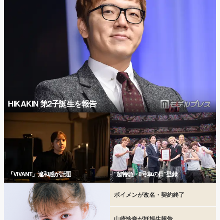
HIKAKIN 第2子誕生を報告
「VIVANT」違和感が話題
“超特急・8号車の日”登録
ボイメンが改名・契約終了
山崎怜奈が妊娠生報告