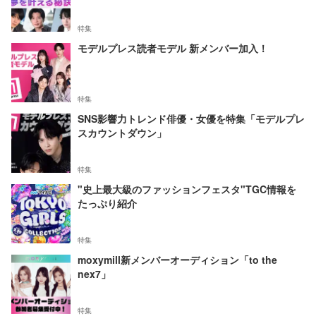
特集
モデルプレス読者モデル 新メンバー加入！
特集
SNS影響力トレンド俳優・女優を特集「モデルプレ
スカウントダウン」
特集
"史上最大級のファッションフェスタ"TGC情報を
たっぷり紹介
特集
moxymill新メンバーオーディション「to the
nex7」
特集