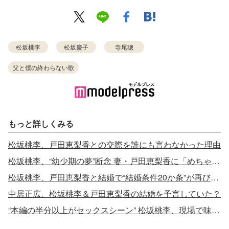
松坂桃李
松坂慶子
寺尾聰
父と僕の終わらない歌
もっと詳しくみる
松坂桃李、戸田恵梨香との交際を誰にも言わなかった理由
松坂桃李、“幼少期の夢”断念 妻・戸田恵梨香に「めちゃめちゃ怒られますから」
松坂桃李、戸田恵梨香と結婚で“結婚条件20か条”が再び話題
中居正広、松坂桃李＆戸田恵梨香の結婚を予言していた？
“本編の半分以上がセックスシーン” 松坂桃李、現場で味わった極限状態