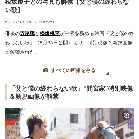
松坂慶子との写真も解禁【父と僕の終わらな
い歌】
2025.05.14 16:00
25,388
views
俳優の
寺尾聰
と
松坂桃李
が主演を務める映画『父と僕の終
わらない歌』（5月23日公開）より、特別映像と新規画像
が解禁された。
すべての画像をみる
「父と僕の終わらない歌」“間宮家”特別映像
＆新規画像が解禁