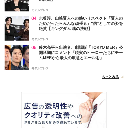
モデルプレス
04
志尊淳、山崎賢人への熱いリスペクト「賢人の
ためだったらみんな頑張る」“信”としての姿を
絶賛【キングダム 魂の決戦】
モデルプレス
05
鈴木亮平ら出演者、劇場版「TOKYO MER」公
開延期にコメント「現実のヒーローたちにチー
ムMERから最大の敬意とエールを」
モデルプレス
もっとみる