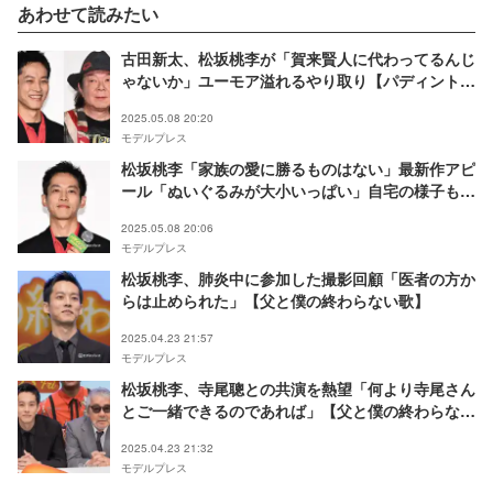
あわせて読みたい
古田新太、松坂桃李が「賀来賢人に代わってるんじ
ゃないか」ユーモア溢れるやり取り【パディントン
消えた黄金郷の秘密】
2025.05.08 20:20
モデルプレス
松坂桃李「家族の愛に勝るものはない」最新作アピ
ール「ぬいぐるみが大小いっぱい」自宅の様子も告
白【パディントン 消えた黄金郷の秘密】
2025.05.08 20:06
モデルプレス
松坂桃李、肺炎中に参加した撮影回顧「医者の方か
らは止められた」【父と僕の終わらない歌】
2025.04.23 21:57
モデルプレス
松坂桃李、寺尾聰との共演を熱望「何より寺尾さん
とご一緒できるのであれば」【父と僕の終わらない
歌】
2025.04.23 21:32
モデルプレス