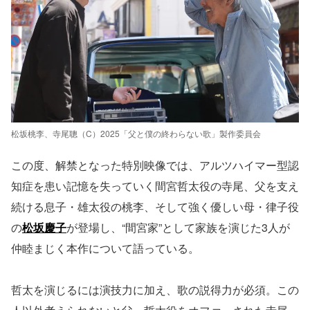
松坂桃李、寺尾聰（C）2025「父と僕の終わらない歌」製作委員会
この度、解禁となった特別映像では、アルツハイマー型認
知症を患い記憶を失っていく間宮哲太役の寺尾、父を支え
続ける息子・雄太役の桃李、そして強く優しい母・律子役
の
松坂慶子
が登場し、“間宮家”として家族を演じた3人が
仲睦まじく本作について語っている。
哲太を演じるには演技力に加え、歌の説得力が必須。この