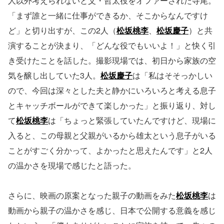
人以外考えられないと父・哲太役をオファーされた寺尾。
「まず誰と一緒に仕事ができるか、そこからなんですけ
ど」と切り出すが、この2人（
松坂桃李
、
松坂慶子
）と共
演することが決まり、「どんな役でもいいよ！」と快く引
き受けたことを話した。撮影現場では、初日から家族の空
気を醸し出していた3人。
松坂慶子
は「私はそそっかしい
ので、今回は深々とした夫と静かにいろいろと考える息子
とキャッチボールができて楽しかった」と振り返り、対し
て
松坂桃李
は「ちょっと緊張していたんですけど、現場に
入ると、この母親と父親がいるから雄太という息子がいる
ことがすごく分かって、よかったと思えたんです」と2人
の温かさを現場で感じたと語った。
さらに、映画の原案となった親子の動画をみた
松坂桃李
は
動画から親子の温かさを感じ、日本で公開する意義を感じ