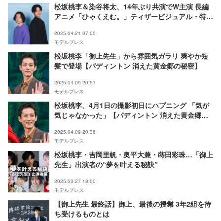
松坂桃李＆染谷将太、14年ぶり共演でW主演 長編
アニメ「ひゃくえむ。」ティザービジュアル・特報
解禁
2025.04.21 07:00
モデルプレス
松坂桃李「御上先生」から雰囲気ガラリ 爽やか短
髪で登場【パディントン 消えた黄金郷の秘密】
2025.04.09 20:51
モデルプレス
松坂桃李、4月1日の撮影初日にハプニング 「気が
気じゃなかった」【パディントン 消えた黄金郷の
秘密】
2025.04.09 20:36
モデルプレス
松坂桃李・吉岡里帆・奥平大兼・蒔田彩珠…「御上
先生」出演者の“夢を叶える秘訣”
2025.03.27 18:00
モデルプレス
【御上先生 最終話】御上、最後の授業 3年2組を待
ち受けるものとは