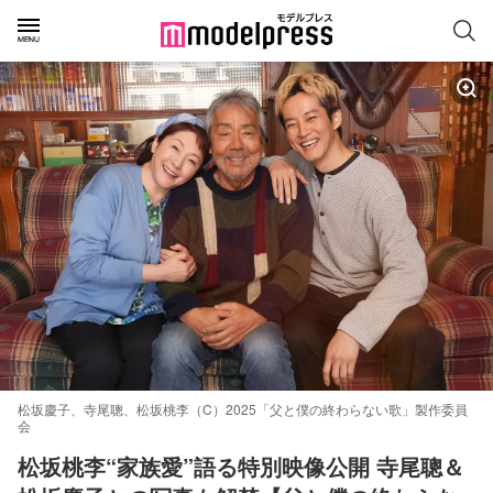
松坂慶子、寺尾聰、松坂桃李（C）2025「父と僕の終わらない歌」製作委員
会
松坂桃李“家族愛”語る特別映像公開 寺尾聰＆