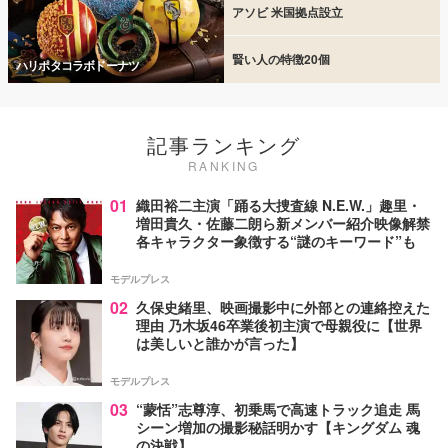
アソビ 米国拠点設立
賢い人の特徴20個
ハリポタコラボドーナツ
記事ランキング
RANKING
01
織田裕二主演「踊る大捜査線 N.E.W.」趣里・
増田貴久・佐藤二朗ら新メンバー紹介映像解禁
各キャラクター象徴する“謎のキーワード”も
モデルプレス
02
久保史緒里、映画撮影中に外部との連絡控えた
理由 乃木坂46卒業後初主演で母親役に【世界
は美しいと誰かが言った】
モデルプレス
03
“蒙恬”志尊淳、初乗馬で高速トラック追走 馬
シーン増加の撮影秘話明かす【キングダム 魂
の決戦】