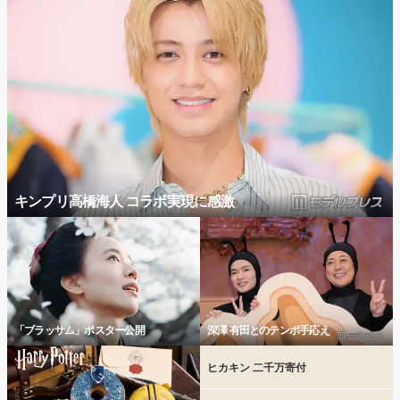
キンプリ高橋海人 コラボ実現に感激
「ブラッサム」ポスター公開
深澤 有田とのテンポ手応え
ヒカキン 二千万寄付