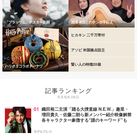
「ブラッサム」ポスター公開
深澤 有田とのテンポ手応え
ヒカキン 二千万寄付
アソビ 米国拠点設立
賢い人の特徴20個
ハリポタコラボドーナツ
記事ランキング
RANKING
01
織田裕二主演「踊る大捜査線 N.E.W.」趣里・
増田貴久・佐藤二朗ら新メンバー紹介映像解禁
各キャラクター象徴する“謎のキーワード”も
モデルプレス