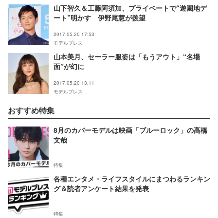
山下智久＆工藤阿須加、プライベートで“遊園地デ
ート”明かす 伊野尾慧が羨望
2017.05.20 17:53
モデルプレス
山本美月、セーラー服姿は「もうアウト」“名場
面”が幻に
2017.05.20 13:11
モデルプレス
おすすめ特集
8月のカバーモデルは映画「ブルーロック」の高橋
文哉
特集
各種エンタメ・ライフスタイルにまつわるランキン
グ＆読者アンケート結果を発表
特集