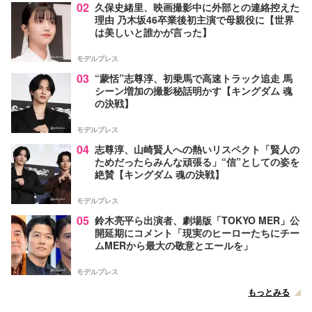
02
久保史緒里、映画撮影中に外部との連絡控えた
理由 乃木坂46卒業後初主演で母親役に【世界
は美しいと誰かが言った】
モデルプレス
03
“蒙恬”志尊淳、初乗馬で高速トラック追走 馬
シーン増加の撮影秘話明かす【キングダム 魂
の決戦】
モデルプレス
04
志尊淳、山崎賢人への熱いリスペクト「賢人の
ためだったらみんな頑張る」“信”としての姿を
絶賛【キングダム 魂の決戦】
モデルプレス
05
鈴木亮平ら出演者、劇場版「TOKYO MER」公
開延期にコメント「現実のヒーローたちにチー
ムMERから最大の敬意とエールを」
モデルプレス
もっとみる