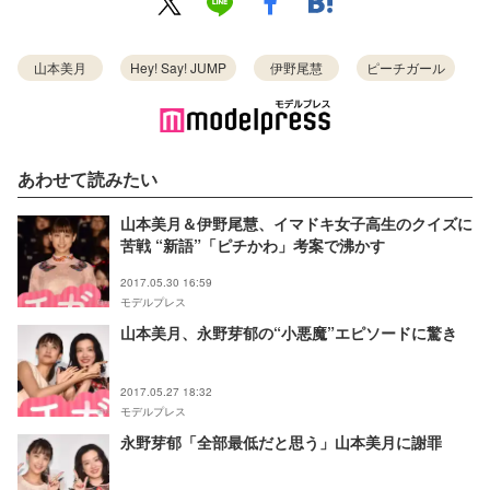
山本美月
Hey! Say! JUMP
伊野尾慧
ピーチガール
あわせて読みたい
山本美月＆伊野尾慧、イマドキ女子高生のクイズに
苦戦 “新語”「ピチかわ」考案で沸かす
2017.05.30 16:59
モデルプレス
山本美月、永野芽郁の“小悪魔”エピソードに驚き
2017.05.27 18:32
モデルプレス
永野芽郁「全部最低だと思う」山本美月に謝罪