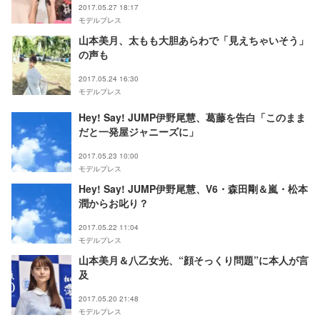
2017.05.27 18:17
モデルプレス
山本美月、太もも大胆あらわで「見えちゃいそう」
の声も
2017.05.24 16:30
モデルプレス
Hey! Say! JUMP伊野尾慧、葛藤を告白「このまま
だと一発屋ジャニーズに」
2017.05.23 10:00
モデルプレス
Hey! Say! JUMP伊野尾慧、V6・森田剛＆嵐・松本
潤からお叱り？
2017.05.22 11:04
モデルプレス
山本美月＆八乙女光、“顔そっくり問題”に本人が言
及
2017.05.20 21:48
モデルプレス