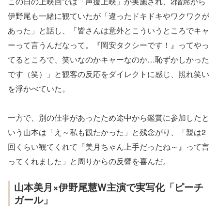
この日の上映回では「声援上映」が実施され、2階席から
伊野尾も一緒に観ていたが「違ったドキドキやワクワクが
あった」と話し、「皆さんは意外とこういうところでキャ
ーって言うんだなって。『岡安タクシーです！』ってやっ
てるところで、笑いなのかキャーなのか…恥ずかしかった
です（笑）」と観客の反応をダイレクトに感じ、照れ笑い
を浮かべていた。
一方で、別の仕事があったため途中から鑑賞に参加したと
いう山本は「え～私も観たかった」と残念がり、「親は2
回くらい観てくれて『美月ちゃん上手だったね～』って言
ってくれました」と周りからの反響を喜んだ。
山本美月×伊野尾慧W主演で実写化「ピーチ
ガール」