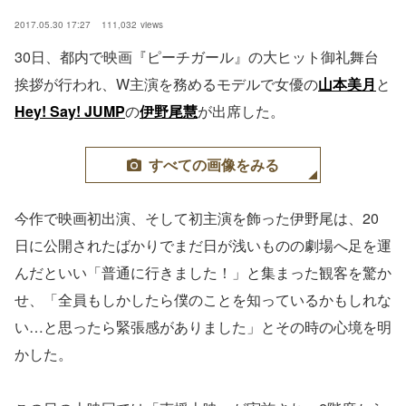
2017.05.30 17:27
111,032
views
30日、都内で映画『ピーチガール』の大ヒット御礼舞台
挨拶が行われ、W主演を務めるモデルで女優の
山本美月
と
Hey! Say! JUMP
の
伊野尾慧
が出席した。
すべての画像をみる
今作で映画初出演、そして初主演を飾った伊野尾は、20
日に公開されたばかりでまだ日が浅いものの劇場へ足を運
んだといい「普通に行きました！」と集まった観客を驚か
せ、「全員もしかしたら僕のことを知っているかもしれな
い…と思ったら緊張感がありました」とその時の心境を明
かした。