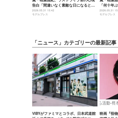
告白「間違いなく素敵な日になると思
「何十年ぶ
う」
った」エピ
2026.05.31 15:42
2026.05.31 15
モデルプレス
モデルプレス
すぎる空間
「ニュース」カテゴリーの最新記事
VIBYがファミマとコラボ、日本武道館
映画『怪物