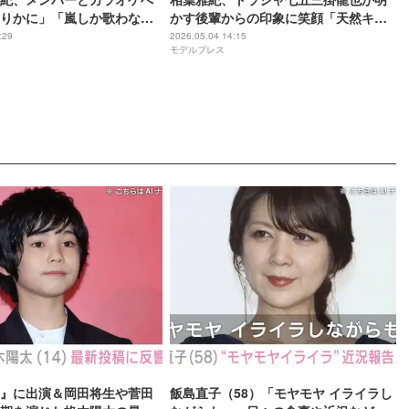
りかに」「嵐しか歌わなか
かす後輩からの印象に笑顔「天然キャ
ソードに反響相次ぐ「贅沢
ラが1番に出てくると思うんですけど」
:29
2026.05.04 14:15
モデルプレス
」「仲良いの伝わる」
』に出演＆岡田将生や菅田
飯島直子（58）「モヤモヤ イライラし