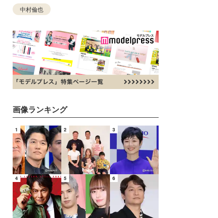
中村倫也
画像ランキング
1
2
3
4
5
6