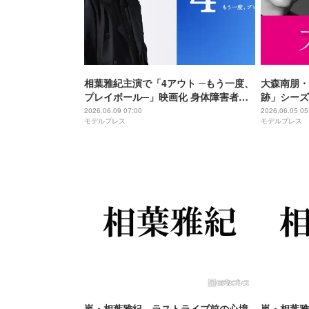
相葉雅紀主演で「4アウト ─もう一度、
大森南朋・
プレイボール─」映画化 身体障害者野
跡」シーズ
球チームの実話をもとに奇跡の物語誕
た難事件に
2026.06.09 07:00
2026.06.05 05
モデルプレス
モデルプレス
生
嵐・相葉雅紀、ラストライブ前の心境
嵐・相葉雅