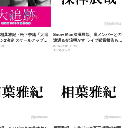
相葉雅紀・松下奈緒「大追
Snow Man深澤辰哉、嵐メンバーとの
ン2決定 スケールアップし
遭遇＆交流明かす ライブ鑑賞報告も
挑む【コメント】
「本当に勉強になりました」
:00
2026.06.04 11:59
モデルプレス
紀、メンバーとカラオケへ
相葉雅紀、トラジャ七五三掛龍也が明