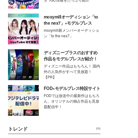
moxymillオーディション「to
the nex7」×モデルプレス
moxymill新メンバーオーディショ
ン「to the nex7」
ディズニープラスのおすすめ
作品をモデルプレスが紹介！
ディズニー作品はもちろん！ 国内
外の人気作がすべて見放題！
【PR】
FOD×モデルプレス特設サイト
FODでは放送中の最新作はもちろ
ん、オリジナルの独占作品も見放
題配信中！
トレンド
PR