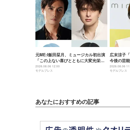
元ME:I飯田栞月、ミュージカル初出演
広末涼子「T
「この上ない喜びとともに大変光栄」4
今後の芸能
年ぶり上演「ファントム」城田優らキ
分だったり
2026.08.06 12:00
2026.08.06 11
モデルプレス
モデルプレス
ャスト発表
で…」
あなたにおすすめの記事