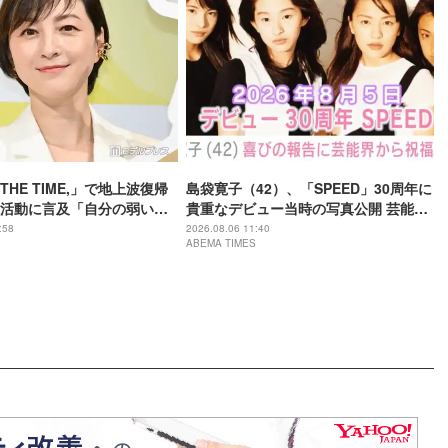
HE TIME,」で地上波復帰
島袋寛子（42）、「SPEED」30周年に
活動に言及「自分の弱い部
貴重なデビュー当時の写真公開 芸能界
不甲斐なさを感じたこと
やファンから反響「青春そのもの」
:58
2026.08.06 11:40
ABEMA TIMES
「ずっと歌い続けていてくれることが
うれしいです」