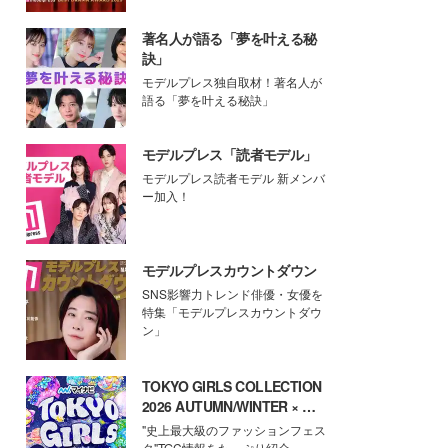
著名人が語る「夢を叶える秘
訣」
モデルプレス独自取材！著名人が
語る「夢を叶える秘訣」
モデルプレス「読者モデル」
モデルプレス読者モデル 新メンバ
ー加入！
モデルプレスカウントダウン
SNS影響力トレンド俳優・女優を
特集「モデルプレスカウントダウ
ン」
TOKYO GIRLS COLLECTION
2026 AUTUMN/WINTER × モ
デルプレス
"史上最大級のファッションフェス
タ"TGC情報をたっぷり紹介