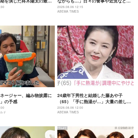
期を演じた柊木陽太の最新
ながらも…」日々の食事や近況など日
「どんどん大人びてくね!!」
常の様子を公開
:30
2026.08.06 12:15
ABEMA TIMES
ネージャー、編み物披露に
24歳年下男性と結婚した藤あや子
」の予感
（65）「手に熱湯が…」大量の差し入
れ調理中にやけど
:00
2026.08.06 12:00
ルド
ABEMA TIMES