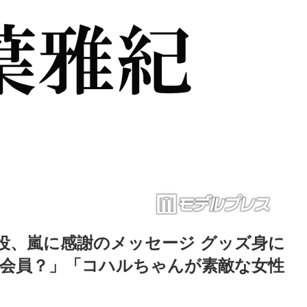
役、嵐に感謝のメッセージ グッズ身に
C会員？」「コハルちゃんが素敵な女性
Loaded
:
83.55%