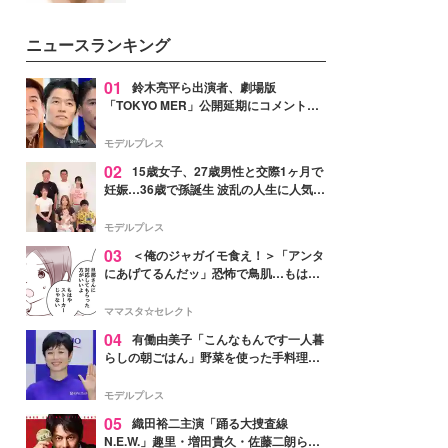
ーについて熱く語り合ってもらっ
いという読者も多いのでは？そん
た。
な美容の常識を大きく変える可能
ニュースランキング
性を秘めた、革新的な「Water
Capturing Skin（ウォーターキャ
プチャリングスキン：捕水肌）」
01
鈴木亮平ら出演者、劇場版
技術を、花王が構築した。
「TOKYO MER」公開延期にコメント
「現実のヒーローたちにチームMERから
最大の敬意とエールを」
モデルプレス
02
15歳女子、27歳男性と交際1ヶ月で
妊娠…36歳で孫誕生 波乱の人生に人気タ
レント思わずツッコミ「だいぶ危ねえ
よ！」
モデルプレス
03
＜俺のジャガイモ食え！＞「アンタ
にあげてるんだッ」恐怖で鳥肌…もはや
ストーカー？【第3話まんが】
ママスタ☆セレクト
04
有働由美子「こんなもんです一人暮
らしの朝ごはん」野菜を使った手料理公
開「作ってみたい」「ヘルシーで美味し
そう」と反響
モデルプレス
05
織田裕二主演「踊る大捜査線
N.E.W.」趣里・増田貴久・佐藤二朗ら新