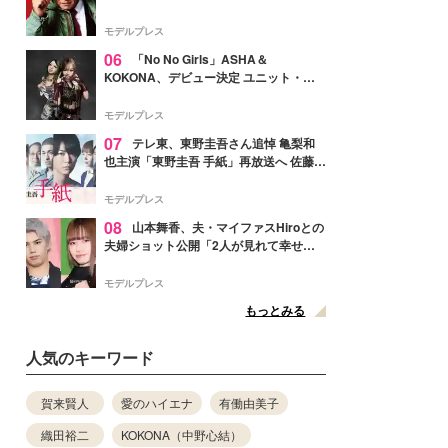
メンバー紹介映像解禁 各キャラクター象
徴する“謎のキーワード”も
モデルプレス
06
「No No Girls」ASHA＆
KOKONA、デビュー決定 ユニット・
TAKARAとしてセルフプロデュース楽曲
リリースへ
モデルプレス
07
テレ東、東野圭吾さん追悼 亀梨和
也主演「東野圭吾 手紙」再放送へ 佐藤隆
太・本田翼・中村倫也ら出演
モデルプレス
08
山本舞香、夫・マイファスHiroとの
夫婦ショット公開「2人が見れて幸せ」
「仲の良さが伝わってくる」と反響
モデルプレス
もっとみる
人気のキーワード
賀来賢人
愛のハイエナ
有働由美子
織田裕二
KOKONA（中野心結）