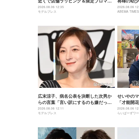
近くで店舗ラッピング＆限定ブロマイ
将暉の幼少
ドを全国展開
ショットに
2026.08.06 12:35
2026.08.06 12
モデルプレス
ABEMA TIMES
などの声
広末涼子、病名公表を決断した次男か
せいやのマ
らの言葉「言い訳にするのも嫌だっ
「才能開花
た」「言うべきか迷った」
2026.08.06 12:11
2026.08.06 12
モデルプレス
らいばーずワー