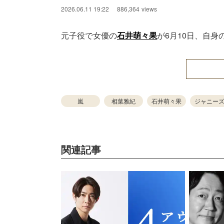
2026.06.11 19:22
886,364
views
元子役で女優の
石井萌々果
が6月10日、自身の
嵐
相葉雅紀
石井萌々果
ジャニー
関連記事