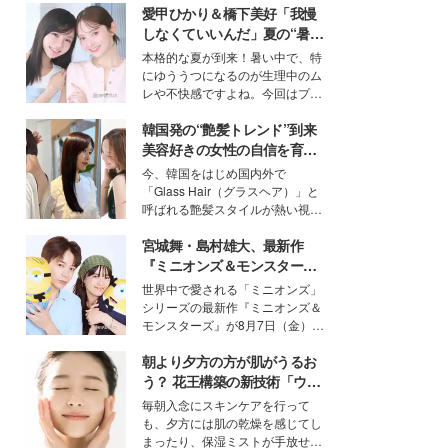
愛甲ひかり＆橋下美好「我慢
しなくていいんだ」夏の“暑さ
対策”の新しい選択肢とは？
本格的な夏が到来！暑い中で、特
にゆううつになるのが生理中のム
レや不快感ですよね。今回はプラ
イベートでも仲良しで旅行好きな
韓国発の“艶髪トレンド”到来
モデル・愛甲ひかりさんと橋下美
好さんを迎えて本音で女子会トー
美容好きの女性の自信を育む
ク。猛暑のお出かけを快適に過ご
「ヘアケア事情」って？
今、韓国をはじめ国内外で
すヒントや、2人が感動した夏の
「Glass Hair（グラスヘア）」と
生理の新常識にも迫りました。
呼ばれる艶髪スタイルが熱い視線
を集めています。メイクやファッ
宮城舞・島村雄大、最新作
ションの完成度を高めるベースと
して、“髪そのものの美しさ”に改
『ミニオンズ＆モンスター
めて注目する人が増えている様
ズ』の魅力熱弁 ハチャメチャ
世界中で愛される「ミニオンズ」
子。今回は、そんな憧れの艶やか
だけじゃない“友情と絆”に感
シリーズの最新作『ミニオンズ＆
な髪を日常で叶える、美容好きの
動
モンスターズ』が8月7日（金）に
女性たちのヘアケア事情を紹介し
公開。モデルプレスでは、“大のミ
ます。
朝より夕方の方が肌がうるお
ニオン好き”という共通点を持つモ
デルの宮城舞と島村雄大の特別対
う？ 花王構築の新技術「ウォ
談をお届け！それぞれの視点か
ーターキャプチャリングスキ
毎朝入念にスキンケアを行って
ら、今作ならではの魅力や予想外
ン（捕水肌）」がスキンケア
も、夕方には肌の乾燥を感じてし
の感動をもたらす奥深いストーリ
の常識を変える予感
まったり、保湿ミストが手放せな