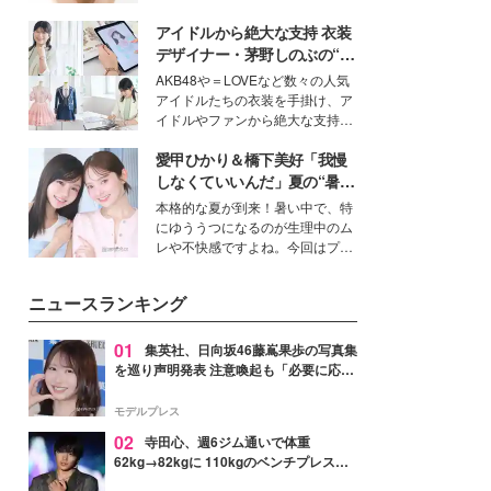
ーについて熱く語り合ってもらっ
いという読者も多いのでは？そん
た。
アイドルから絶大な支持 衣装
な美容の常識を大きく変える可能
性を秘めた、革新的な「Water
デザイナー・茅野しのぶの“可
Capturing Skin（ウォーターキャ
愛い”を作る美学＜「シチズン
AKB48や＝LOVEなど数々の人気
プチャリングスキン：捕水肌）」
クロスシー」インタビュー＞
アイドルたちの衣装を手掛け、ア
技術を、花王が構築した。
イドルやファンから絶大な支持を
得る、株式会社オサレカンパニー
愛甲ひかり＆橋下美好「我慢
取締役兼クリエイティブディレク
ター・茅野しのぶ。一人ひとりの
しなくていいんだ」夏の“暑さ
個性に寄り添い、魅力を引き出す
対策”の新しい選択肢とは？
本格的な夏が到来！暑い中で、特
衣装作りは、多くの女性たちに勇
にゆううつになるのが生理中のム
気と自信を与え続けている。
レや不快感ですよね。今回はプラ
イベートでも仲良しで旅行好きな
モデル・愛甲ひかりさんと橋下美
ニュースランキング
好さんを迎えて本音で女子会トー
ク。猛暑のお出かけを快適に過ご
すヒントや、2人が感動した夏の
01
集英社、日向坂46藤嶌果歩の写真集
生理の新常識にも迫りました。
を巡り声明発表 注意喚起も「必要に応じ
て法的措置を含む対応を検討」
モデルプレス
02
寺田心、週6ジム通いで体重
62kg→82kgに 110kgのベンチプレス持
ち上げる姿披露「胸板の厚みすごい」