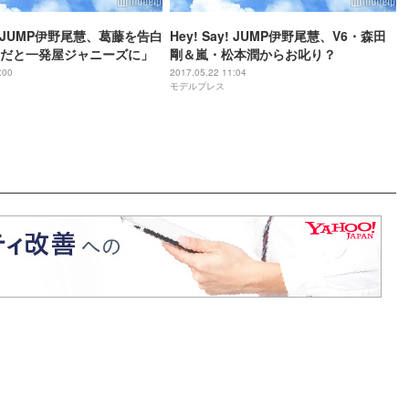
ay! JUMP伊野尾慧、葛藤を告白
Hey! Say! JUMP伊野尾慧、V6・森田
だと一発屋ジャニーズに」
剛＆嵐・松本潤からお叱り？
:00
2017.05.22 11:04
モデルプレス