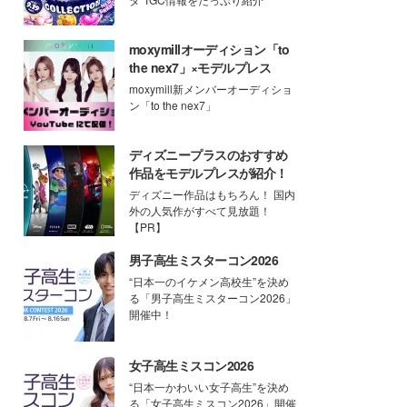
moxymillオーディション「to
the nex7」×モデルプレス
moxymill新メンバーオーディショ
ン「to the nex7」
ディズニープラスのおすすめ
作品をモデルプレスが紹介！
ディズニー作品はもちろん！ 国内
外の人気作がすべて見放題！
【PR】
男子高生ミスターコン2026
“日本一のイケメン高校生”を決め
る「男子高生ミスターコン2026」
開催中！
女子高生ミスコン2026
“日本一かわいい女子高生”を決め
る「女子高生ミスコン2026」開催