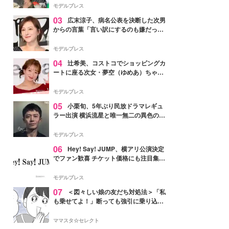
「かっこいい」と反響
モデルプレス
03
広末涼子、病名公表を決断した次男
からの言葉「言い訳にするのも嫌だっ
た」「言うべきか迷った」
モデルプレス
04
辻希美、コストコでショッピングカ
ートに座る次女・夢空（ゆめあ）ちゃん
の姿公開「乗りこなしてる感じが可愛す
ぎ」「成長を感じる」の声
モデルプレス
05
小栗旬、5年ぶり民放ドラマレギュ
ラー出演 横浜流星と唯一無二の異色のバ
ディで初共演【LOST10】
モデルプレス
06
Hey! Say! JUMP、横アリ公演決定
でファン歓喜 チケット価格にも注目集ま
る「激アツ」「平成に戻ったみたい」
モデルプレス
07
＜図々しい娘の友だち対処法＞「私
も乗せてよ！」断っても強引に乗り込ん
でくる友だち【第1話まんが】
ママスタ☆セレクト