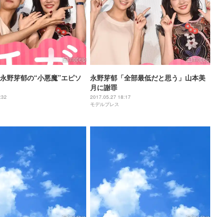
永野芽郁の“小悪魔”エピソ
永野芽郁「全部最低だと思う」山本美
月に謝罪
:32
2017.05.27 18:17
モデルプレス