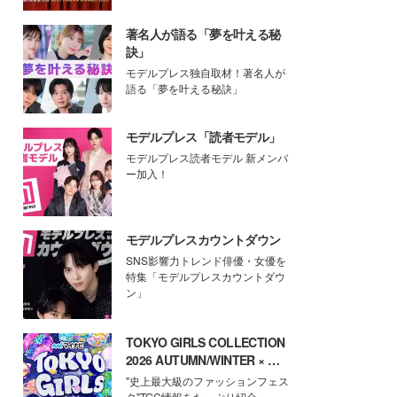
著名人が語る「夢を叶える秘
訣」
モデルプレス独自取材！著名人が
語る「夢を叶える秘訣」
モデルプレス「読者モデル」
モデルプレス読者モデル 新メンバ
ー加入！
モデルプレスカウントダウン
SNS影響力トレンド俳優・女優を
特集「モデルプレスカウントダウ
ン」
TOKYO GIRLS COLLECTION
2026 AUTUMN/WINTER × モ
デルプレス
"史上最大級のファッションフェス
タ"TGC情報をたっぷり紹介