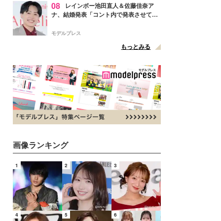
08
レインボー池田直人＆佐藤佳奈ア
ナ、結婚発表「コント内で発表させてい
ただきました」読売テレビ退社は生活拠
点変更のため
モデルプレス
もっとみる
画像ランキング
1
2
3
4
5
6