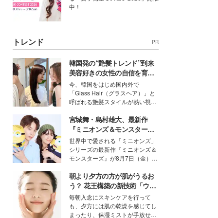
中！
トレンド
PR
韓国発の“艶髪トレンド”到来
美容好きの女性の自信を育む
「ヘアケア事情」って？
今、韓国をはじめ国内外で
「Glass Hair（グラスヘア）」と
呼ばれる艶髪スタイルが熱い視線
を集めています。メイクやファッ
宮城舞・島村雄大、最新作
ションの完成度を高めるベースと
して、“髪そのものの美しさ”に改
『ミニオンズ＆モンスター
めて注目する人が増えている様
ズ』の魅力熱弁 ハチャメチャ
世界中で愛される「ミニオンズ」
子。今回は、そんな憧れの艶やか
だけじゃない“友情と絆”に感
シリーズの最新作『ミニオンズ＆
な髪を日常で叶える、美容好きの
動
モンスターズ』が8月7日（金）に
女性たちのヘアケア事情を紹介し
公開。モデルプレスでは、“大のミ
ます。
朝より夕方の方が肌がうるお
ニオン好き”という共通点を持つモ
デルの宮城舞と島村雄大の特別対
う？ 花王構築の新技術「ウォ
談をお届け！それぞれの視点か
ーターキャプチャリングスキ
毎朝入念にスキンケアを行って
ら、今作ならではの魅力や予想外
ン（捕水肌）」がスキンケア
も、夕方には肌の乾燥を感じてし
の感動をもたらす奥深いストーリ
の常識を変える予感
まったり、保湿ミストが手放せな