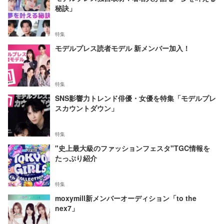
秘訣」
特集
モデルプレス読者モデル 新メンバー加入！
特集
SNS影響力トレンド俳優・女優を特集「モデルプレ
スカウントダウン」
特集
"史上最大級のファッションフェスタ"TGC情報を
たっぷり紹介
特集
moxymill新メンバーオーディション「to the
nex7」