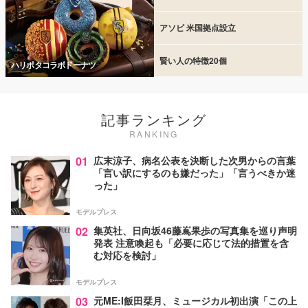
アソビ 米国拠点設立
賢い人の特徴20個
ハリポタコラボドーナツ
記事ランキング
RANKING
01
広末涼子、病名公表を決断した次男からの言葉
「言い訳にするのも嫌だった」「言うべきか迷
った」
モデルプレス
02
集英社、日向坂46藤嶌果歩の写真集を巡り声明
発表 注意喚起も「必要に応じて法的措置を含
む対応を検討」
モデルプレス
03
元ME:I飯田栞月、ミュージカル初出演「この上