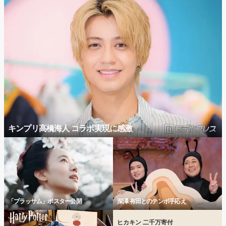
キンプリ高橋海人 コラボ実現に感激
「ブラッサム」ポスター公開
深澤 有田とのテンポ手応え
ヒカキン 二千万寄付