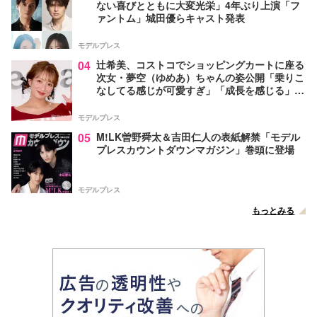
ない喜びとともに大変光栄」4年ぶり上演「フ
ァントム」城田優らキャスト発表
モデルプレス
04
辻希美、コストコでショッピングカートに座る
次女・夢空（ゆめあ）ちゃんの姿公開「乗りこ
なしてる感じが可愛すぎ」「成長を感じる」の
声
モデルプレス
05
M!LK曽野舜太＆吉田仁人の表紙解禁「モデル
プレスカウントダウンマガジン」巻頭に登場
モデルプレス
もっとみる