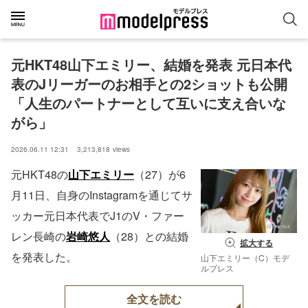
元HKT48山下エミリー、結婚を発表 元日本代
表のJリーガーのお相手との2ショットも公開
「人生のパートナーとして互いに支え合いな
がら」
2026.06.11 12:31
3,213,818
views
元HKT48の
山下エミリー
（27）が6
月11日、自身のInstagramを通じてサ
ッカー元日本代表でJ1のV・ファー
レン長崎の
岩崎悠人
（28）との結婚
拡大する
を発表した。
山下エミリー（C）モデ
ルプレス
全文を読む