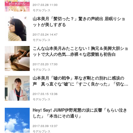
2017.03.28 11:00
モデルプレス
山本美月「髪切った？」驚きの声続出 居眠りショ
ットが美しすぎる
2017.03.24 14:47
モデルプレス
こんな山本美月みたことない！胸元＆美脚大胆ショ
ットで大人の色気…赤裸々な恋愛観も初告白
2017.03.20 17:00
モデルプレス
山本美月「嘘の戦争」草なぎ剛との別れに感涙の
声 真っ直ぐな“嘘”に「すごく良かった」「切なく
て泣けた」
2017.03.15 13:36
モデルプレス
Hey! Say! JUMP伊野尾慧の涙に反響「もらい泣き
した」「本当にその通り」
2017.03.09 13:37
モデルプレス