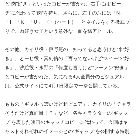
ど“肉”好き」といったコピーが書かれ、右手には“ピー
チ”に代わって“肉”を持ち、さらに、左手の爪には「N」
「I」「K」「U」「◇（ハート）」とネイルをする徹底ぶ
りで、肉好き女子という意外な一面を猛アピール。
その他、カイリ役・伊野尾の「知ってると思うけど“米”好
き」、とーじ役・真剣佑の「言ってないけど“スイーツ”好
き」、沙絵役・永野の「何度も言うけど“ラーメン”好き」
とコピーが書かれた、気になる4人全員分のビジュアル
は、公式サイトにて4月1日限定で一挙公開している。
ももの「ギャルっぽいけど超ピュア」、カイリの「チャラ
そうだけど真面目！？」など、各キャラクターの“ギャッ
プ”を表した映画のキャッチコピーに代わって、今回はキ
ャストそれぞれのイメージとの“ギャップ”を公開する特別