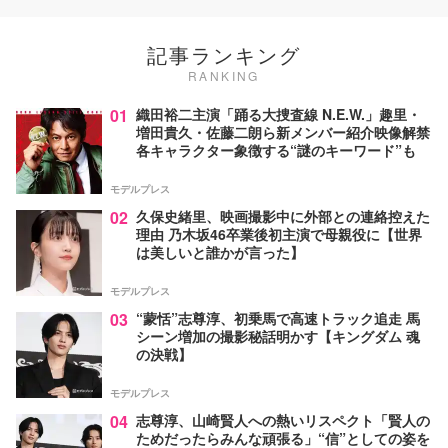
記事ランキング
RANKING
01
織田裕二主演「踊る大捜査線 N.E.W.」趣里・
増田貴久・佐藤二朗ら新メンバー紹介映像解禁
各キャラクター象徴する“謎のキーワード”も
モデルプレス
02
久保史緒里、映画撮影中に外部との連絡控えた
理由 乃木坂46卒業後初主演で母親役に【世界
は美しいと誰かが言った】
モデルプレス
03
“蒙恬”志尊淳、初乗馬で高速トラック追走 馬
シーン増加の撮影秘話明かす【キングダム 魂
の決戦】
モデルプレス
04
志尊淳、山崎賢人への熱いリスペクト「賢人の
ためだったらみんな頑張る」“信”としての姿を