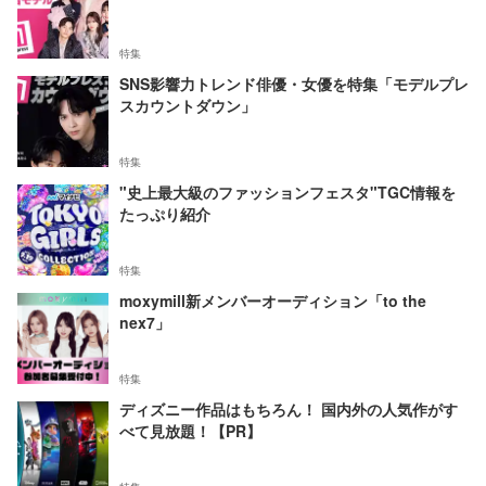
特集
SNS影響力トレンド俳優・女優を特集「モデルプレ
スカウントダウン」
特集
"史上最大級のファッションフェスタ"TGC情報を
たっぷり紹介
特集
moxymill新メンバーオーディション「to the
nex7」
特集
ディズニー作品はもちろん！ 国内外の人気作がす
べて見放題！【PR】