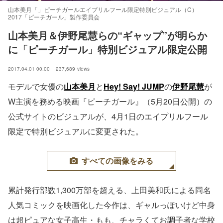
山本美月「」ピーチガールエイプリルフール限定特別ビジュアル（C）
2017「ピーチガール」製作委員会
山本美月＆伊野尾慧らの“ギャップ”が明らか
に「ピーチガール」特別ビジュアル限定公開
2017.04.01 00:00
237,689
views
モデルで女優の
山本美月
と
Hey! Say! JUMP
の
伊野尾慧
が
W主演を務める映画『ピーチガール』（5月20日公開）の
公式サイトのビジュアルが、4月1日のエイプリルフール
限定で特別ビジュアルに変更された。
すべての画像をみる
累計発行部数1,300万部を超える、上田美和氏による同名
人気コミックを映画化した今作は、ギャルっぽいけど中身
は超ピュアな女子高生・もも、チャラくてお調子者な学校