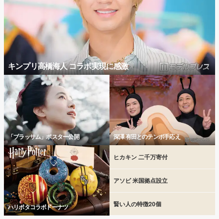
キンプリ高橋海人 コラボ実現に感激
「ブラッサム」ポスター公開
深澤 有田とのテンポ手応え
ヒカキン 二千万寄付
アソビ 米国拠点設立
賢い人の特徴20個
ハリポタコラボドーナツ