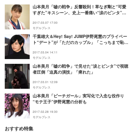
山本美月「嘘の戦争」反響殺到！草なぎ剛と“可愛
すぎた”キスシーン、史上一番痛い“涙のビンタ”…
撮影裏側を明かす＜モデルプレスインタビュー＞
2017.03.07 17:00
モデルプレス
千葉雄大＆Hey! Say! JUMP伊野尾慧のプライベー
ト“デート”が「ただのカップル」「こっちまで恥ず
かしい」と反響
2017.03.04 14:11
モデルプレス
山本美月「嘘の戦争」で見せた“涙とビンタ”で視聴
者圧倒「迫真の演技」「痺れた」
2017.03.01 12:09
モデルプレス
山本美月「ピーチガール」実写化で入念な役作り
“モテ王子”伊野尾慧の分析も
2017.02.28 19:30
モデルプレス
おすすめ特集