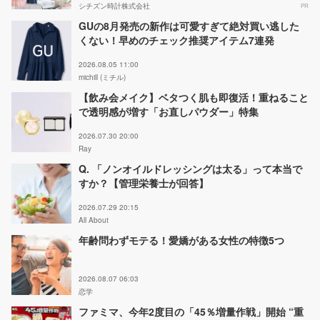
シチズン時計株式会社
PR
GUの8月発売の新作は可愛すぎて絶対買い逃した
くない！早めのチェック推奨アイテム7連発
2026.08.05 11:00
michill (ミチル)
【飲み会メイク】ベタつく肌も即復活！重ねること
で透明感が増す「お直しパウダー」特集
2026.07.30 20:00
Ray
Q. 「ノンオイルドレッシングは太る」って本当で
すか？【管理栄養士が回答】
2026.07.29 20:15
All About
年齢問わずモテる！愛嬌がある女性の特徴5つ
2026.08.07 06:03
恋学
ファミマ、今年2度目の「45％増量作戦」開始 “重