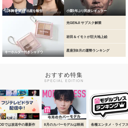
山本舞香 第1子出産を報告
小栗5年ぶり民放レギュラー
光GENJI サブスク解禁
岩田＆イモトが巨大地上絵
星座別8月の運勢ランキング
キーホルダー付きシャドウ
おすすめ特集
SPECIAL EDITION
8月のカバーモデルは映画
各種エンタメ・ライフス
業界初！ 全プラットフ