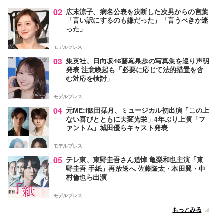
02
広末涼子、病名公表を決断した次男からの言葉
「言い訳にするのも嫌だった」「言うべきか迷
った」
モデルプレス
03
集英社、日向坂46藤嶌果歩の写真集を巡り声明
発表 注意喚起も「必要に応じて法的措置を含
む対応を検討」
モデルプレス
04
元ME:I飯田栞月、ミュージカル初出演「この上
ない喜びとともに大変光栄」4年ぶり上演「フ
ァントム」城田優らキャスト発表
モデルプレス
05
テレ東、東野圭吾さん追悼 亀梨和也主演「東
野圭吾 手紙」再放送へ 佐藤隆太・本田翼・中
村倫也ら出演
モデルプレス
もっとみる