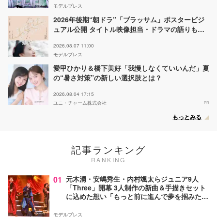
モデルプレス
2026年後期“朝ドラ”「ブラッサム」ポスタービジ
ュアル公開 タイトル映像担当・ドラマの語りも決
定
2026.08.07 11:00
モデルプレス
愛甲ひかり＆橋下美好「我慢しなくていいんだ」夏
の“暑さ対策”の新しい選択肢とは？
2026.08.04 17:15
ユニ・チャーム株式会社
PR
もっとみる
記事ランキング
RANKING
01
元木湧・安嶋秀生・内村颯太らジュニア9人
「Three」開幕 3人制作の新曲＆手描きセット
に込めた想い「もっと前に進んで夢を掴みた
い」【ゲネプロレポ】
モデルプレス