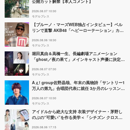
公開カット解禁【本人コメント】
2026.08.07 10:00
モデルプレス
【ブルーノ・マーズWEB独占インタビュー】ベル
リンで直撃 AKB48「ヘビーローテーション」カバ
ー秘話・日本のファンは「特別な何かがある」…来
2026.08.06 18:00
日公演への期待語る
モデルプレス
堀田真由＆高橋一生、長編劇場アニメーション
「ghost／夜の果て」メインキャスト声優に決定
「子どもの頃に抱いていた言葉にはできない沢山の
2026.08.07 07:00
感情を思い出しました」
モデルプレス
Aぇ! group佐野晶哉、年末の風物詩「サントリー1
万人の第九」合唱団代表に就任 3か月のレッスン経
て本番に臨む
2026.08.07 10:00
モデルプレス
アイドルから絶大な支持 衣装デザイナー・茅野し
のぶの“可愛い”を作る美学＜「シチズン クロスシ
ー」インタビュー＞
2026.08.06 17:15