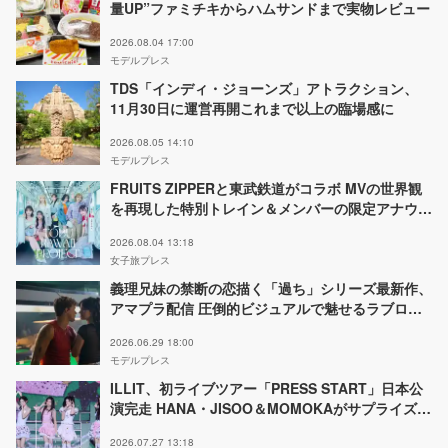
量UP”ファミチキからハムサンドまで実物レビュー
2026.08.04 17:00
モデルプレス
TDS「インディ・ジョーンズ」アトラクション、
11月30日に運営再開これまで以上の臨場感に
2026.08.05 14:10
モデルプレス
FRUITS ZIPPERと東武鉄道がコラボ MVの世界観
を再現した特別トレイン＆メンバーの限定アナウン
ス
2026.08.04 13:18
女子旅プレス
義理兄妹の禁断の恋描く「過ち」シリーズ最新作、
アマプラ配信 圧倒的ビジュアルで魅せるラブロマ
ンス【君の過ち：ロンドン編】
2026.06.29 18:00
モデルプレス
ILLIT、初ライブツアー「PRESS START」日本公
演完走 HANA・JISOO＆MOMOKAがサプライズ登
場で新曲ステージ披露
2026.07.27 13:18