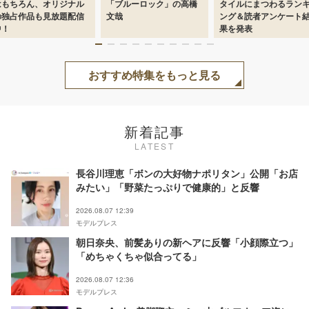
「ブルーロック」の高橋
タイルにまつわるランキ
ーム横断の大規模読者
文哉
ング＆読者アンケート結
加型アワード
果を発表
おすすめ特集をもっと見る
新着記事
LATEST
長谷川理恵「ボンの大好物ナポリタン」公開「お店
みたい」「野菜たっぷりで健康的」と反響
2026.08.07 12:39
モデルプレス
朝日奈央、前髪ありの新ヘアに反響「小顔際立つ」
「めちゃくちゃ似合ってる」
2026.08.07 12:36
モデルプレス