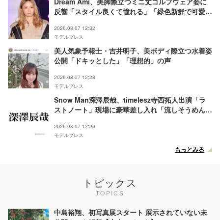
Dream Ami、美脚際立つミニ丈ゴルフウェア姿に
反響「スタイル良くて憧れる」「緑色新鮮で可愛
い」
2026.08.07 12:32
モデルプレス
美人気象予報士・吉井明子、美ボディ際立つ水着姿
公開「ドキッとした」「理想的」の声
2026.08.07 12:28
モデルプレス
Snow Man深澤辰哉、timelesz寺西拓人出演「ラ
ストノート」現場に豪華差し入れ「流しそうめんは
レベチ」「想像超えてきた」と絶賛の声
2026.08.07 12:20
モデルプレス
もっとみる
トピックス
TOPICS
中島裕翔、初写真展スタート 展示されていない未