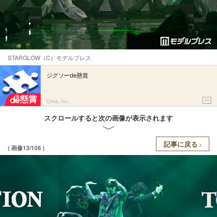
STARGLOW（C）モデルプレス
ジグソーde懸賞
PR
Ohte, Inc.
スクロールすると次の画像が表示されます
記事に戻る
( 画像13/106 )