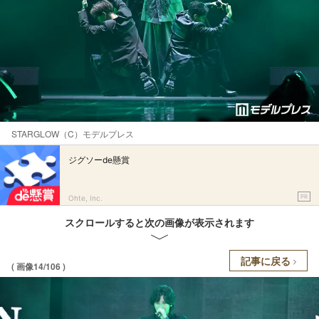
STARGLOW（C）モデルプレス
ジグソーde懸賞
PR
Ohte, Inc.
スクロールすると次の画像が表示されます
記事に戻る
( 画像14/106 )