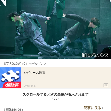
STARGLOW（C）モデルプレス
ジグソーde懸賞
PR
Ohte, Inc.
スクロールすると次の画像が表示されます
記事に戻る
( 画像15/106 )