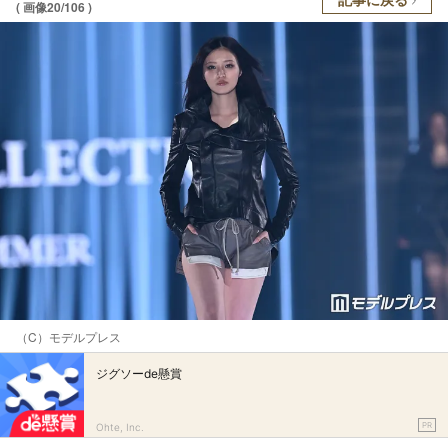
( 画像20/106 )
（C）モデルプレス
ジグソーde懸賞
PR
Ohte, Inc.