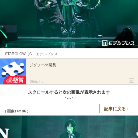
STARGLOW（C）モデルプレス
ジグソーde懸賞
PR
Ohte, Inc.
スクロールすると次の画像が表示されます
記事に戻る
( 画像14/106 )