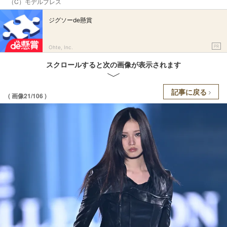
（C）モデルプレス
ジグソーde懸賞
PR
Ohte, Inc.
スクロールすると次の画像が表示されます
記事に戻る
( 画像21/106 )