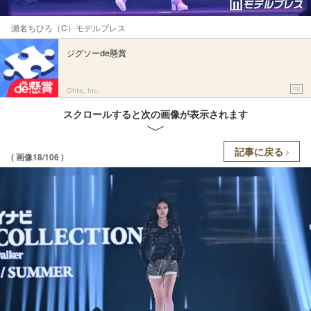
瀬名ちひろ（C）モデルプレス
ジグソーde懸賞
PR
Ohte, Inc.
スクロールすると次の画像が表示されます
記事に戻る
( 画像18/106 )